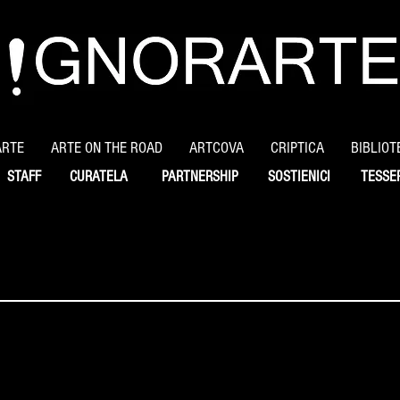
ARTE
ARTE ON THE ROAD
ARTCOVA
CRIPTICA
BIBLIOT
STAFF
CURATELA
PARTNERSHIP
SOSTIENICI
TESSE
turale on - line
ione Culturale