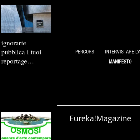
ignorarte
pubblica i tuoi
PERCORSI
INTERVISTARE L'
reportage
MANIFESTO
fotografici
Eureka!Magazine
Periodico di informazione cul
Redatto da Eureka! Associaz