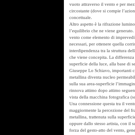
vuoto attraverso il vento e per mezzo
circostante (dove si compie l’azion
concettuale.
Altro aspetto è la rifrazione luminos
l’equilibrio che ne viene generato.
vento come elemento di imprevedibi
necessari, per ottenere quella corr
interdipendenza tra la struttura dell
che viene concepita. La differenza 
superficie della luce, alla base di 
Giuseppe Lo Schiavo, importanti co
metallina diventa nucleo permeabile
sulla sua area-superficie l’immagin
rinnova attimo dopo attimo seguend
vista della macchina fotografica (sce
Una connessione questa tra il vent
maggiormente la percezione del fra
metallina, trattenuta sulla superficie
oppure dallo stesso artista, con il
forza del gesto-atto del vento, ge