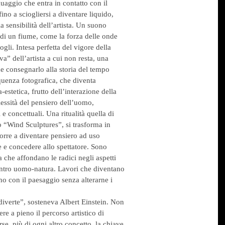
uaggio che entra in contatto con il
no a sciogliersi a diventare liquido,
a sensibilità dell’artista. Un suono
 di un fiume, come la forza delle onde
gli. Intesa perfetta del vigore della
va” dell’artista a cui non resta, una
e consegnarlo alla storia del tempo
uenza fotografica, che diventa
stetica, frutto dell’interazione della
lessità del pensiero dell’uomo,
 e concettuali. Una ritualità quella di
 “Wind Sculptures”, si trasforma in
orre a diventare pensiero ad uso
re e concedere allo spettatore. Sono
che affondano le radici negli aspetti
contro uomo-natura. Lavori che diventano
no con il paesaggio senza alterarne i
 diverte”, sosteneva Albert Einstein. Non
re a pieno il percorso artistico di
e, più di ogni altro concetto, la chiave