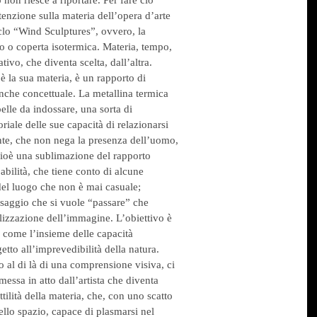
tenzione sulla materia dell’opera d’arte
ciclo “Wind Sculptures”, ovvero, la
no o coperta isotermica. Materia, tempo,
tivo, che diventa scelta, dall’altra.
a è la sua materia, è un rapporto di
nche concettuale. La metallina termica
lle da indossare, una sorta di
iale delle sue capacità di relazionarsi
nte, che non nega la presenza dell’uomo,
 cioè una sublimazione del rapporto
bilità, che tiene conto di alcune
del luogo che non è mai casuale;
essaggio che si vuole “passare” che
lizzazione dell’immagine. L’obiettivo è
 come l’insieme delle capacità
getto all’imprevedibilità della natura.
 al di là di una comprensione visiva, ci
 messa in atto dall’artista che diventa
ttilità della materia, che, con uno scatto
ello spazio, capace di plasmarsi nel