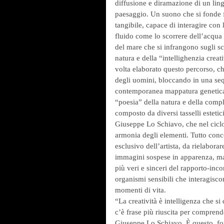
diffusione e diramazione di un ling
paesaggio. Un suono che si fonde fi
tangibile, capace di interagire con l
fluido come lo scorrere dell’acqua
del mare che si infrangono sugli sco
natura e della “intellighenzia creati
volta elaborato questo percorso, ch
degli uomini, bloccando in una seq
contemporanea mappatura genetica-e
“poesia” della natura e della comp
composto da diversi tasselli estetici
Giuseppe Lo Schiavo, che nel ciclo
armonia degli elementi. Tutto conc
esclusivo dell’artista, da rielabora
immagini sospese in apparenza, ma 
più veri e sinceri del rapporto-in
organismi sensibili che interagisco
momenti di vita.
“La creatività è intelligenza che si
c’è frase più riuscita per comprende
Giuseppe Lo Schiavo. È questo, fors