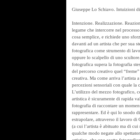
Giuseppe Lo Schiavo. Intuizioni di 
Intenzione. Realizzazione. Reazione
legame che intercorre nel processo
cosa semplice, e richiede uno sforz
davanti ad un artista che per sua s
fotografica come strumento di lavo
oppure lo scalpello di uno scultor
fotografica supera la fotografia st
del percorso creativo quel “freme”
creativa. Ma come arriva l’artista 
percezioni sensoriali con quale la c
L’utilizzo del mezzo fotografico,
artistica è sicuramente di rapida val
fotografia di raccontare un momento
rappresentare. Ed è qui lo snodo di
estrapolare, attraverso il lavoro d
(a cui l’artista è abituato ma di c
qualche modo negate allo spettato
artistico, che uno scatto fotografico