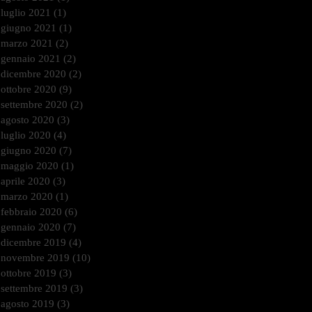
luglio 2021
(1)
1 post
giugno 2021
(1)
1 post
marzo 2021
(2)
2 post
gennaio 2021
(2)
2 post
dicembre 2020
(2)
2 post
ottobre 2020
(9)
9 post
settembre 2020
(2)
2 post
agosto 2020
(3)
3 post
luglio 2020
(4)
4 post
giugno 2020
(7)
7 post
maggio 2020
(1)
1 post
aprile 2020
(3)
3 post
marzo 2020
(1)
1 post
febbraio 2020
(6)
6 post
gennaio 2020
(7)
7 post
dicembre 2019
(4)
4 post
novembre 2019
(10)
10 post
ottobre 2019
(3)
3 post
settembre 2019
(3)
3 post
agosto 2019
(3)
3 post