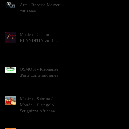
Arte - Roberta Morzetti -
cutisMea
Musica - Costume -
BLANDITIA vol 1- 2
OSMOSI - Risonanze
d'arte contemporanea
Musica - Sabrina di
Monda – il singolo
Scugnizza Africana