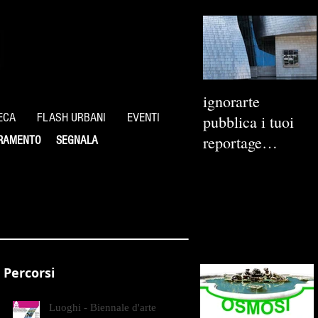
ignorarte
ECA
FLASH URBANI
EVENTI
pubblica i tuoi
reportage
RAMENTO
SEGNALA
fotografici
Percorsi
Luoghi - Biennale d'arte