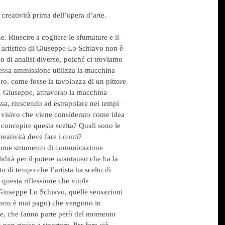
creatività prima dell’opera d’arte.
. Riuscire a cogliere le sfumature e il
 artistico di Giuseppe Lo Schiavo non è
o di analisi diverso, poiché ci troviamo
tessa ammissione utilizza la macchina
ro, come fosse la tavolozza di un pittore
e. Giuseppe, attraverso la macchina
essa, riuscendo ad estrapolare nei tempi
 visivo che viene considerato come idea
a concepire questa scelta? Quali sono le
reatività deve fare i conti?
 come strumento di comunicazione
idità per il potere istantaneo che ha la
 di tempo che l’artista ha scelto di
 questa riflessione che vuole
i Giuseppe Lo Schiavo, quelle sensazioni
ui non è mai pago) che vengono in
re, che fanno parte però del momento
 non riesce a riportare. Per fare ciò