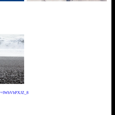
h?v=lWhVbPXJZ_8