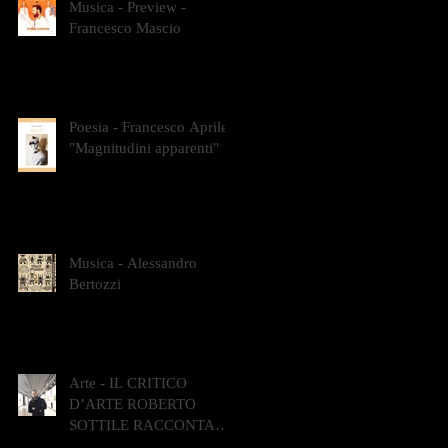
Musica - Preview -
Francesco Mascio
Poesia - Francesco Aprile -
"Magnitudini apparenti"
Musica - Alessandro
Bertozzi
Arte - IL CRITICO
D’ARTE ROBERTO
SOTTILE RACCONTA
GLI INTRECCI