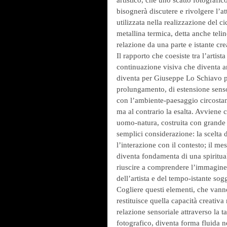
bisognerà discutere e rivolgere l’at
utilizzata nella realizzazione del 
metallina termica, detta anche teli
relazione da una parte e istante crea
Il rapporto che coesiste tra l’artist
continuazione visiva che diventa a
diventa per Giuseppe Lo Schiavo pe
prolungamento, di estensione sensor
con l’ambiente-paesaggio circosta
ma al contrario la esalta. Avviene
uomo-natura, costruita con grande a
semplici considerazione: la scelta 
l’interazione con il contesto; il m
diventa fondamenta di una spiritua
riuscire a comprendere l’immagine
dell’artista e del tempo-istante sog
Cogliere questi elementi, che vanno
restituisce quella capacità creativa
relazione sensoriale attraverso la ta
fotografico, diventa forma fluida n