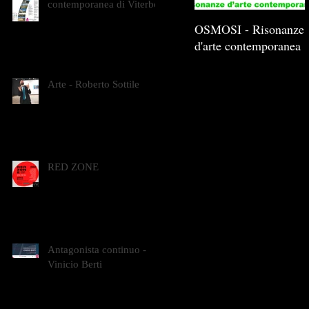
contemporanea di Viterbo
OSMOSI - Risonanze
d'arte contemporanea
Arte - Roberto Sottile
RED ZONE
Antagonista continuo -
Vinicio Berti