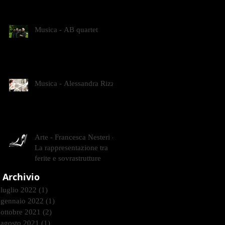
CONTEMPORANEI CHE
ANIMANO IL MUSEO D
Musica - AB quartet
Musica - Alessandra Rizzo
Arte - Francesca Nesteri -
La rappresentazione tra
ferite e sovrastrutture
Archivio
luglio 2022
(1)
1 post
gennaio 2022
(1)
1 post
ottobre 2021
(2)
2 post
agosto 2021
(1)
1 post