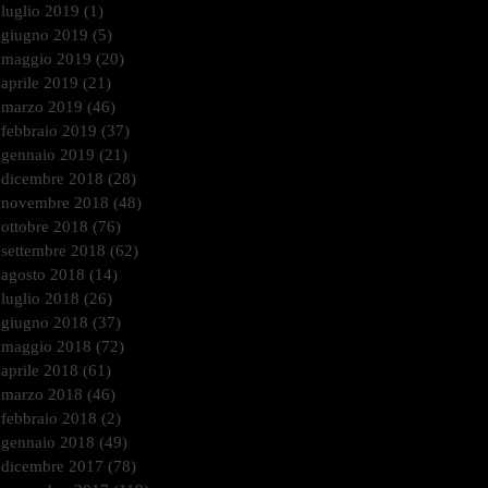
luglio 2019
(1)
1 post
giugno 2019
(5)
5 post
maggio 2019
(20)
20 post
aprile 2019
(21)
21 post
marzo 2019
(46)
46 post
febbraio 2019
(37)
37 post
gennaio 2019
(21)
21 post
dicembre 2018
(28)
28 post
novembre 2018
(48)
48 post
ottobre 2018
(76)
76 post
settembre 2018
(62)
62 post
agosto 2018
(14)
14 post
luglio 2018
(26)
26 post
giugno 2018
(37)
37 post
maggio 2018
(72)
72 post
aprile 2018
(61)
61 post
marzo 2018
(46)
46 post
febbraio 2018
(2)
2 post
gennaio 2018
(49)
49 post
dicembre 2017
(78)
78 post