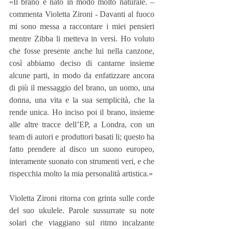
«Il brano è nato in modo molto naturale. – 
commenta Violetta Zironi - Davanti al fuoco 
mi sono messa a raccontare i miei pensieri 
mentre Zibba li metteva in versi. Ho voluto 
che fosse presente anche lui nella canzone, 
così abbiamo deciso di cantarne insieme 
alcune parti, in modo da enfatizzare ancora 
di più il messaggio del brano, un uomo, una 
donna, una vita e la sua semplicità, che la 
rende unica. Ho inciso poi il brano, insieme 
alle altre tracce dell’EP, a Londra, con un 
team di autori e produttori basati li; questo ha 
fatto prendere al disco un suono europeo, 
interamente suonato con strumenti veri, e che 
rispecchia molto la mia personalità artistica.»
Violetta Zironi ritorna con grinta sulle corde 
del suo ukulele. Parole sussurrate su note 
solari che viaggiano sul ritmo incalzante 