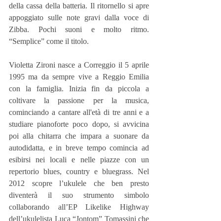
della cassa della batteria. Il ritornello si apre 
appoggiato sulle note gravi dalla voce di 
Zibba. Pochi suoni e molto ritmo. 
“Semplice” come il titolo.
Violetta Zironi nasce a Correggio il 5 aprile 
1995 ma da sempre vive a Reggio Emilia 
con la famiglia. Inizia fin da piccola a 
coltivare la passione per la musica, 
cominciando a cantare all'età di tre anni e a 
studiare pianoforte poco dopo, si avvicina 
poi alla chitarra che impara a suonare da 
autodidatta, e in breve tempo comincia ad 
esibirsi nei locali e nelle piazze con un 
repertorio blues, country e bluegrass. Nel 
2012 scopre l’ukulele che ben presto 
diventerà il suo strumento simbolo 
collaborando all’EP Likelike Highway 
dell’ukulelista Luca “Jontom” Tomassini che 