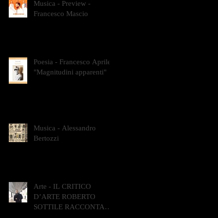
Musica - Preview -
Francesco Mascio
Poesia - Francesco Aprile -
"Magnitudini apparenti"
Musica - Alessandro
Bertozzi
Arte - IL CRITICO
D’ARTE ROBERTO
SOTTILE RACCONTA
GLI INTRECCI