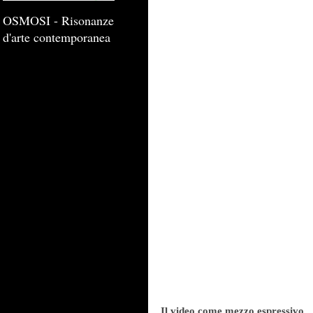
OSMOSI - Risonanze
d'arte contemporanea
Il video come mezzo espressivo 