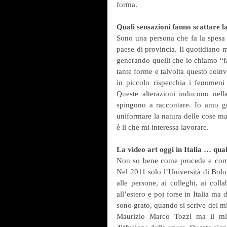
forma.
Quali sensazioni fanno scattare l
Sono una persona che fa la spesa d
paese di provincia. Il quotidiano m
generando quelli che io chiamo “fan
tante forme e talvolta questo coin
in piccolo rispecchia i fenomen
Queste alterazioni inducono nel
spingono a raccontare. Io amo g
uniformare la natura delle cose ma
è li che mi interessa lavorare.
La video art oggi in Italia … qual
Non so bene come procede e come s
Nel 2011 solo l’Università di Bolog
alle persone, ai colleghi, ai coll
all’estero e poi forse in Italia m
sono grato, quando si scrive del mi
Maurizio Marco Tozzi ma il mio 