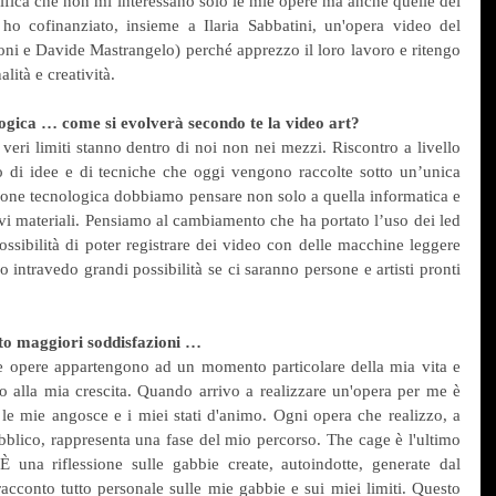
ifica che non mi interessano solo le mie opere ma anche quelle dei 
ho cofinanziato, insieme a Ilaria Sabbatini, un'opera video del 
oni e Davide Mastrangelo) perché apprezzo il loro lavoro e ritengo 
lità e creatività.
ogica … come si evolverà secondo te la video art?
veri limiti stanno dentro di noi non nei mezzi. Riscontro a livello 
 di idee e di tecniche che oggi vengono raccolte sotto un’unica 
ione tecnologica dobbiamo pensare non solo a quella informatica e 
vi materiali. Pensiamo al cambiamento che ha portato l’uso dei led 
possibilità di poter registrare dei video con delle macchine leggere 
 intravedo grandi possibilità se ci saranno persone e artisti pronti 
ato maggiori soddisfazioni …
le opere appartengono ad un momento particolare della mia vita e 
to alla mia crescita. Quando arrivo a realizzare un'opera per me è 
 le mie angosce e i miei stati d'animo. Ogni opera che realizzo, a 
blico, rappresenta una fase del mio percorso. The cage è l'ultimo 
 una riflessione sulle gabbie create, autoindotte, generate dal 
acconto tutto personale sulle mie gabbie e sui miei limiti. Questo 