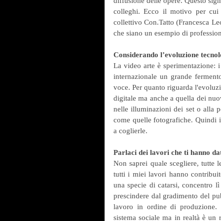
diffusione delle opere. Questo sign
colleghi. Ecco il motivo per cui 
collettivo Con.Tatto (Francesca Le
che siano un esempio di professiona
Considerando l’evoluzione tecnol
La video arte è sperimentazione: i 
internazionale un grande fermento
voce. Per quanto riguarda l'evoluz
digitale ma anche a quella dei nuo
nelle illuminazioni dei set o alla 
come quelle fotografiche. Quindi io
a coglierle.
Parlaci dei lavori che ti hanno d
Non saprei quale scegliere, tutte 
tutti i miei lavori hanno contribui
una specie di catarsi, concentro lì
prescindere dal gradimento del pub
lavoro in ordine di produzione. È
sistema sociale ma in realtà è un r