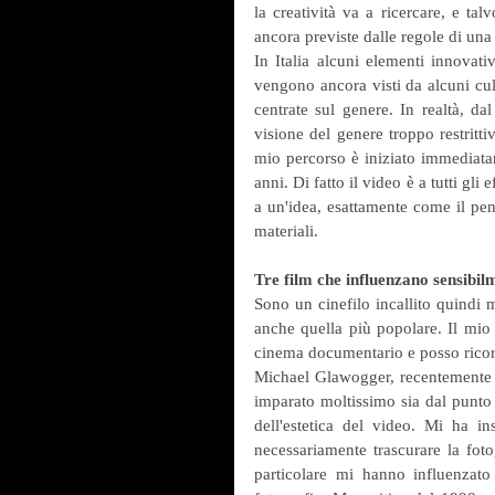
la creatività va a ricercare, e ta
ancora previste dalle regole di una 
In Italia alcuni elementi innovat
vengono ancora visti da alcuni cul
centrate sul genere. In realtà, dal
visione del genere troppo restrittiv
mio percorso è iniziato immediatame
anni. Di fatto il video è a tutti gli
a un'idea, esattamente come il penn
materiali.
Tre film che influenzano sensibil
Sono un cinefilo incallito quindi 
anche quella più popolare. Il mio
cinema documentario e posso ricorda
Michael Glawogger, recentemente s
imparato moltissimo sia dal punto di
dell'estetica del video. Mi ha 
necessariamente trascurare la foto
particolare mi hanno influenzato 