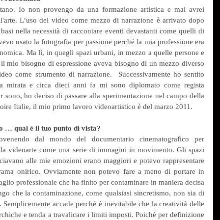
tano. Io non provengo da una formazione artistica e mai avrei 
l'arte. L’uso del video come mezzo di narrazione è arrivato dopo 
asi nella necessità di raccontare eventi devastanti come quelli di 
evo usato la fotografia per passione perché la mia professione era 
nomica. Ma lì, in quegli spazi urbani, in mezzo a quelle persone e 
e il mio bisogno di espressione aveva bisogno di un mezzo diverso 
video come strumento di narrazione.  Successivamente ho sentito 
a mirata e circa dieci anni fa mi sono diplomato come regista 
r sono, ho deciso di passare alla sperimentazione nel campo della 
oire Italie, il mio primo lavoro videoartistico è del marzo 2011.
 … qual è il tuo punto di vista?
rovenendo dal mondo del documentario cinematografico per 
 la videoarte come una serie di immagini in movimento. Gli spazi 
iavano alle mie emozioni erano maggiori e potevo rappresentare 
rama onirico. Ovviamente non potevo fare a meno di portare in 
glio professionale che ha finito per contaminare in maniera decisa 
engo che la contaminazione, come qualsiasi sincretismo, non sia di 
. Semplicemente accade perché è inevitabile che la creatività delle 
hiche e tenda a travalicare i limiti imposti. Poiché per definizione 