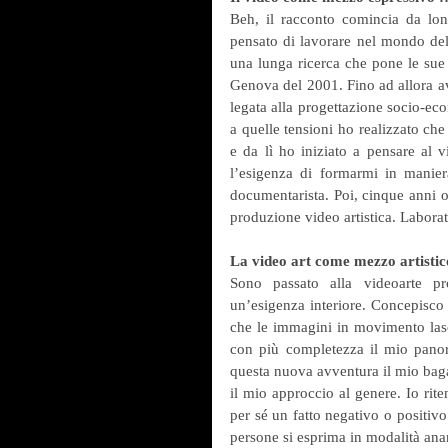
Beh, il racconto comincia da lon
pensato di lavorare nel mondo del
una lunga ricerca che pone le sue b
Genova del 2001. Fino ad allora av
legata alla progettazione socio-eco
a quelle tensioni ho realizzato ch
e da lì ho iniziato a pensare al 
l’esigenza di formarmi in manier
documentarista. Poi, cinque anni o
produzione video artistica. Laborat
La video art come mezzo artistico
Sono passato alla videoarte p
un’esigenza interiore. Concepisco
che le immagini in movimento lasc
con più completezza il mio pano
questa nuova avventura il mio baga
il mio approccio al genere. Io rit
per sé un fatto negativo o positivo
persone si esprima in modalità anarc