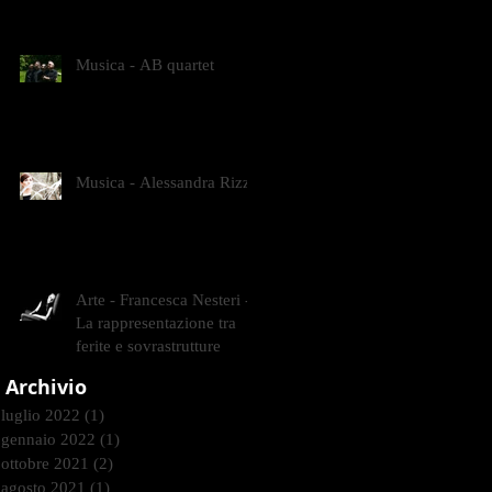
CONTEMPORANEI CHE
ANIMANO IL MUSEO D
Musica - AB quartet
Musica - Alessandra Rizzo
Arte - Francesca Nesteri -
La rappresentazione tra
ferite e sovrastrutture
Archivio
luglio 2022
(1)
1 post
gennaio 2022
(1)
1 post
ottobre 2021
(2)
2 post
agosto 2021
(1)
1 post