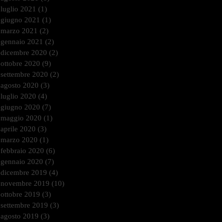
luglio 2021
(1)
1 post
giugno 2021
(1)
1 post
marzo 2021
(2)
2 post
gennaio 2021
(2)
2 post
dicembre 2020
(2)
2 post
ottobre 2020
(9)
9 post
settembre 2020
(2)
2 post
agosto 2020
(3)
3 post
luglio 2020
(4)
4 post
giugno 2020
(7)
7 post
maggio 2020
(1)
1 post
aprile 2020
(3)
3 post
marzo 2020
(1)
1 post
febbraio 2020
(6)
6 post
gennaio 2020
(7)
7 post
dicembre 2019
(4)
4 post
novembre 2019
(10)
10 post
ottobre 2019
(3)
3 post
settembre 2019
(3)
3 post
agosto 2019
(3)
3 post