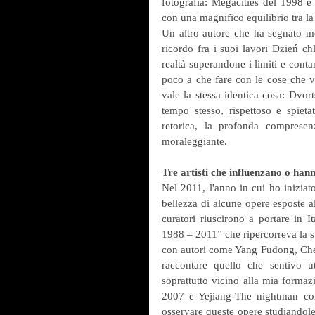
fotografia: Megacities del 1998 e
con una magnifico equilibrio tra la
Un altro autore che ha segnato mo
ricordo fra i suoi lavori Dzień ch
realtà superandone i limiti e conta
poco a che fare con le cose che ve
vale la stessa identica cosa: Dvo
tempo stesso, rispettoso e spieta
retorica, la profonda comprese
moraleggiante.
Tre artisti che influenzano o han
Nel 2011, l'anno in cui ho iniziato 
bellezza di alcune opere esposte a
curatori riuscirono a portare in I
1988 – 2011” che ripercorreva la st
con autori come Yang Fudong, Chen
raccontare quello che sentivo u
soprattutto vicino alla mia forma
2007 e Yejiang-The nightman com
osservare queste opere studiandole 