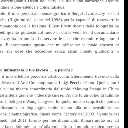
 Workingman's Death del 2005. La sua è una narrazione asciutta 
 dimensione estetica e contenutistica.
lto il mio percorso cinematografico è Sergei Dvortsevoy  di cui 
leba (Il giorno del pane del 1998) per la capacità di osservare la 
minandola con la finzione. Elliott Erwitt diceva della fotografia ha 
di quanto piuttosto col modo in cui le vedi. Per il documentario 
rtsevoy ha un modo di osservare le cose che è crudo e ingenuo al 
to. È esattamente questo che mi affascina: la totale assenza di 
nza alle cose che accadono senza alcun intento giudicante o 
no influenzato il tuo lavoro … e perché?
il mio effettivo percorso artistico, fui letteralmente travolto dalla 
l Museo di Arte Contemporanea Luigi Pecci di Prato. Quell'anno i 
talia una mostra straordinaria dal titolo “Moving Image in China 
oria della giovane videoarte cinese. Per me fu un colpo di fulmine 
 Chieh-jen e Wang Jiangwei. In quella mostra scoprii che potevo 
tilizzando un linguaggio molto vicino alla mia sensibilità ma 
zione cinematografica. Opere come Factory del 2003, Symtom del 
eth del 2011 furono per me illuminanti. Rimasi molte ore ad 
e facendole mie un po' alla volta. Tutto il mondo asiatico esercita 