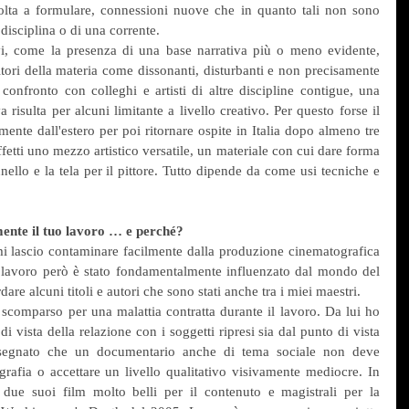
lvolta a formulare, connessioni nuove che in quanto tali non sono 
disciplina o di una corrente.
ivi, come la presenza di una base narrativa più o meno evidente, 
tori della materia come dissonanti, disturbanti e non precisamente 
 confronto con colleghi e artisti di altre discipline contigue, una 
a risulta per alcuni limitante a livello creativo. Per questo forse il 
nte dall'estero per poi ritornare ospite in Italia dopo almeno tre 
 effetti uno mezzo artistico versatile, un materiale con cui dare forma 
ello e la tela per il pittore. Tutto dipende da come usi tecniche e 
mente il tuo lavoro … e perché?
mi lascio contaminare facilmente dalla produzione cinematografica 
 lavoro però è stato fondamentalmente influenzato dal mondo del 
re alcuni titoli e autori che sono stati anche tra i miei maestri.
comparso per una malattia contratta durante il lavoro. Da lui ho 
 vista della relazione con i soggetti ripresi sia dal punto di vista 
insegnato che un documentario anche di tema sociale non deve 
grafia o accettare un livello qualitativo visivamente mediocre. In 
due suoi film molto belli per il contenuto e magistrali per la 