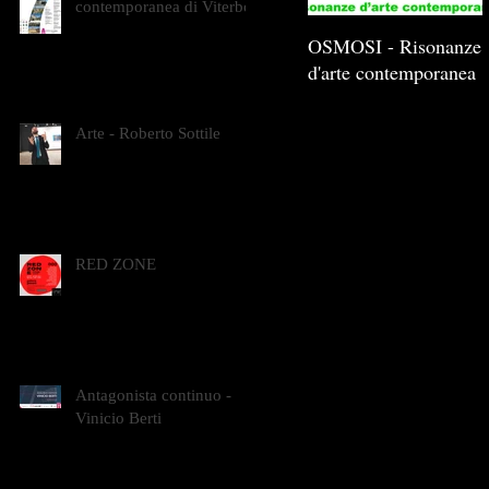
contemporanea di Viterbo
OSMOSI - Risonanze
d'arte contemporanea
Arte - Roberto Sottile
RED ZONE
Antagonista continuo -
Vinicio Berti