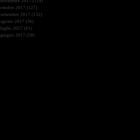
novembre 2017
(119)
119 post
ottobre 2017
(127)
127 post
settembre 2017
(132)
132 post
agosto 2017
(36)
36 post
luglio 2017
(61)
61 post
giugno 2017
(58)
58 post