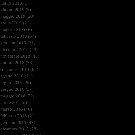
luglio 2019
(1)
1 post
giugno 2019
(5)
5 post
maggio 2019
(20)
20 post
aprile 2019
(21)
21 post
marzo 2019
(46)
46 post
febbraio 2019
(37)
37 post
gennaio 2019
(21)
21 post
dicembre 2018
(28)
28 post
novembre 2018
(48)
48 post
ottobre 2018
(76)
76 post
settembre 2018
(62)
62 post
agosto 2018
(14)
14 post
luglio 2018
(26)
26 post
giugno 2018
(37)
37 post
maggio 2018
(72)
72 post
aprile 2018
(61)
61 post
marzo 2018
(46)
46 post
febbraio 2018
(2)
2 post
gennaio 2018
(49)
49 post
dicembre 2017
(78)
78 post