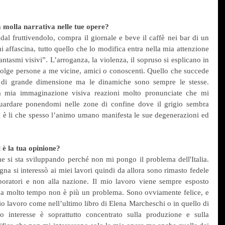
a molla narrativa nelle tue opere?
al fruttivendolo, compra il giornale e beve il caffè nei bar di un 
i affascina, tutto quello che lo modifica entra nella mia attenzione 
tasmi visivi”. L’arroganza, la violenza, il sopruso si esplicano in 
volge persone a me vicine, amici o conoscenti. Quello che succede 
i di grande dimensione ma le dinamiche sono sempre le stesse. 
la mia immaginazione visiva reazioni molto pronunciate che mi 
uardare ponendomi nelle zone di confine dove il grigio sembra 
 è li che spesso l’animo umano manifesta le sue degenerazioni ed 
 è la tua opinione?
i sta sviluppando perché non mi pongo il problema dell'Italia. 
na si interessò ai miei lavori quindi da allora sono rimasto fedele 
aboratori e non alla nazione. Il mio lavoro viene sempre esposto 
a da molto tempo non è più un problema. Sono ovviamente felice, e 
o lavoro come nell’ultimo libro di Elena Marcheschi o in quello di 
interesse è soprattutto concentrato sulla produzione e sulla 