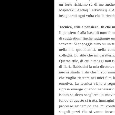
un forte richiamo su di me anche 
Majewski, Andrej Tarkovskij e Al
insegnarmi ogni volta che le rivedo
Tecnica, stile e pensiero. In che
Il pensiero è alla base di tutto il 
di suggestioni finché raggiunge una
scrivere. Si appoggia tutto su un te
nella mia quotidianità, nella con
colleghi. Lo stile che mi caratteri
Questo stile, di cui tutt'oggi non r
di Ilaria Sabbatini la mia direttric
nuova strada visto che il suo imma
che voglio ricreare nei miei film 
emotiva. La tecnica viene a seguir
ripresa emerge quando necessario:
istinto se devo scegliere un movim
fondo di questo si tratta: immagini
processo alchemico che mi conduce
singoli pezzi che si vanno incas