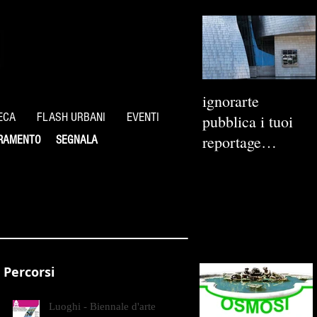
ignorarte
ECA
FLASH URBANI
EVENTI
pubblica i tuoi
reportage
RAMENTO
SEGNALA
fotografici
Percorsi
Luoghi - Biennale d'arte