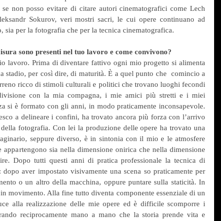
se non posso evitare di citare autori cinematografici come Lech 
eksandr Sokurov, veri mostri sacri, le cui opere continuano ad 
, sia per la fotografia che per la tecnica cinematografica.
 misura sono presenti nel tuo lavoro e come convivono?
mio lavoro. Prima di diventare fattivo ogni mio progetto si alimenta 
 stadio, per così dire, di maturità. È a quel punto che  comincio a 
rreno ricco di stimoli culturali e politici che trovano luoghi fecondi 
divisione con la mia compagna, i mie amici più stretti e i miei 
zza si è formato con gli anni, in modo praticamente inconsapevole. 
iesco a delineare i confini, ha trovato ancora più forza con l’arrivo 
e della fotografia. Con lei la produzione delle opere ha trovato una 
ginario, seppure diverso, è in sintonia con il mio e le atmosfere 
le appartengono sia nella dimensione onirica che nella dimensione 
e. Dopo tutti questi anni di pratica professionale la tecnica di 
 dopo aver impostato visivamente una scena so praticamente per 
ento o un altro della macchina, oppure puntare sulla staticità. In 
 in movimento. Alla fine tutto diventa componente essenziale di un 
 alla realizzazione delle mie opere ed è difficile scomporre i 
trando reciprocamente mano a mano che la storia prende vita e 