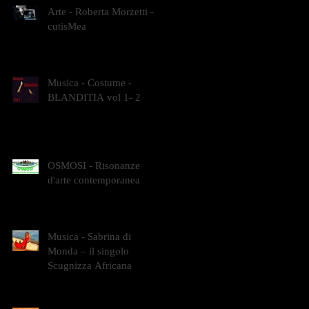
Arte - Roberta Morzetti -
cutisMea
Musica - Costume -
BLANDITIA vol 1- 2
OSMOSI - Risonanze
d'arte contemporanea
Musica - Sabrina di
Monda – il singolo
Scugnizza Africana