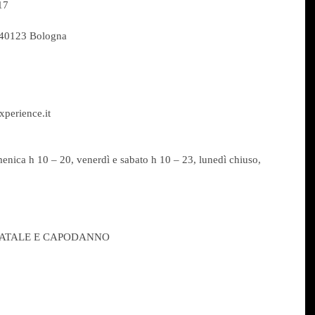
17
- 40123 Bologna
perience.it 
nica h 10 – 20, venerdì e sabato h 10 – 23, lunedì chiuso,
NATALE E CAPODANNO