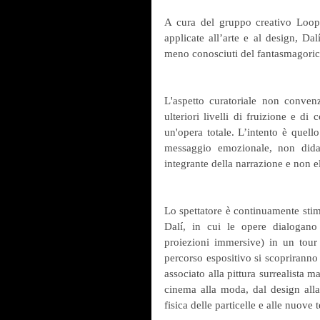
A cura del gruppo creativo Loop, e
applicate all’arte e al design, Da
meno conosciuti del fantasmagorico
L'aspetto curatoriale non convenzi
ulteriori livelli di fruizione e d
un'opera totale. L’intento è quello
messaggio emozionale, non didasc
integrante della narrazione e non e
Lo spettatore è continuamente stimo
Dalí, in cui le opere dialogano c
proiezioni immersive) in un tour 
percorso espositivo si scopriranno 
associato alla pittura surrealista ma
cinema alla moda, dal design alla pu
fisica delle particelle e alle nuove 