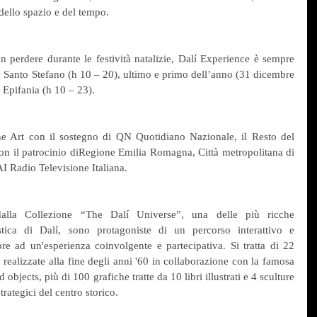
 dello spazio e del tempo.
perdere durante le festività natalizie, Dalí Experience è sempre 
e Santo Stefano (h 10 – 20), ultimo e primo dell’anno (31 dicembre 
 Epifania (h 10 – 23).
e Art con il sostegno di QN Quotidiano Nazionale, il Resto del 
on il patrocinio diRegione Emilia Romagna, Città metropolitana di 
 Radio Televisione Italiana.
alla Collezione “The Dalí Universe”, una delle più ricche 
stica di Dalí, sono protagoniste di un percorso interattivo e 
ore ad un'esperienza coinvolgente e partecipativa. Si tratta di 22 
 realizzate alla fine degli anni '60 in collaborazione con la famosa 
bjects, più di 100 grafiche tratte da 10 libri illustrati e 4 sculture 
rategici del centro storico.