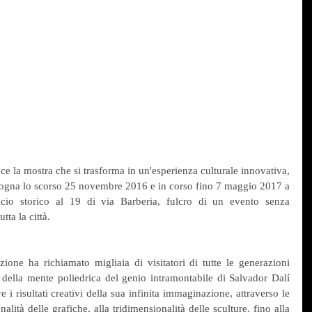
 la mostra che si trasforma in un'esperienza culturale innovativa, 
logna lo scorso 25 novembre 2016 e in corso fino 7 maggio 2017 a 
ficio storico al 19 di via Barberia, fulcro di un evento senza 
ta la città.
one ha richiamato migliaia di visitatori di tutte le generazioni 
 della mente poliedrica del genio intramontabile di Salvador Dalí 
i risultati creativi della sua infinita immaginazione, attraverso le 
lità delle grafiche, alla tridimensionalità delle sculture, fino alla 