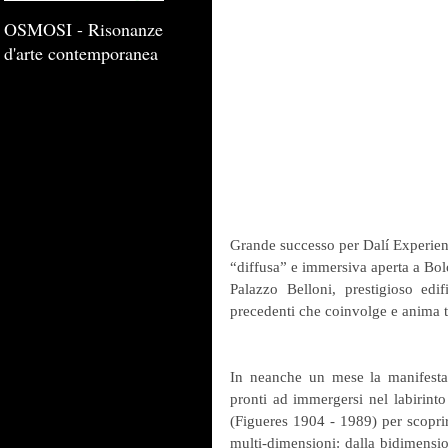
OSMOSI - Risonanze
d'arte contemporanea
Grande successo per Dalí Experience
“diffusa” e immersiva aperta a Bo
Palazzo Belloni, prestigioso edi
precedenti che coinvolge e anima tut
In neanche un mese la manifestazi
pronti ad immergersi nel labirinto
(Figueres 1904 - 1989) per scoprire 
multi-dimensioni: dalla bidimensiona