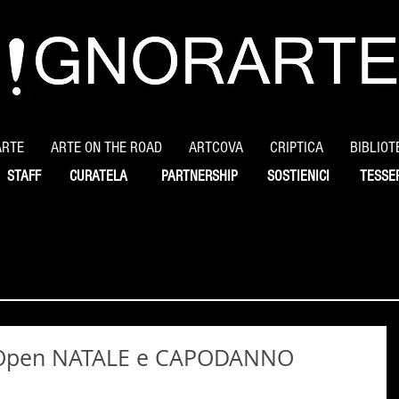
ARTE
ARTE ON THE ROAD
ARTCOVA
CRIPTICA
BIBLIOT
STAFF
CURATELA
PARTNERSHIP
SOSTIENICI
TESSE
 Open NATALE e CAPODANNO