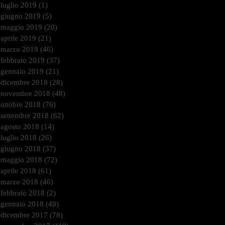
luglio 2019
(1)
1 post
giugno 2019
(5)
5 post
maggio 2019
(20)
20 post
aprile 2019
(21)
21 post
marzo 2019
(46)
46 post
febbraio 2019
(37)
37 post
gennaio 2019
(21)
21 post
dicembre 2018
(28)
28 post
novembre 2018
(48)
48 post
ottobre 2018
(76)
76 post
settembre 2018
(62)
62 post
agosto 2018
(14)
14 post
luglio 2018
(26)
26 post
giugno 2018
(37)
37 post
maggio 2018
(72)
72 post
aprile 2018
(61)
61 post
marzo 2018
(46)
46 post
febbraio 2018
(2)
2 post
gennaio 2018
(49)
49 post
dicembre 2017
(78)
78 post