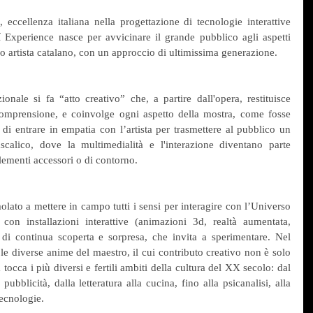
ccellenza italiana nella progettazione di tecnologie interattive 
lí Experience nasce per avvicinare il grande pubblico agli aspetti 
 artista catalano, con un approccio di ultimissima generazione.
onale si fa “atto creativo” che, a partire dall'opera, restituisce 
i comprensione, e coinvolge ogni aspetto della mostra, come fosse 
 di entrare in empatia con l’artista per trasmettere al pubblico un 
alico, dove la multimedialità e l'interazione diventano parte 
lementi accessori o di contorno.
lato a mettere in campo tutti i sensi per interagire con l’Universo 
on installazioni interattive (animazioni 3d, realtà aumentata, 
di continua scoperta e sorpresa, che invita a sperimentare. Nel 
le diverse anime del maestro, il cui contributo creativo non è solo 
 tocca i più diversi e fertili ambiti della cultura del XX secolo: dal 
bblicità, dalla letteratura alla cucina, fino alla psicanalisi, alla 
tecnologie.