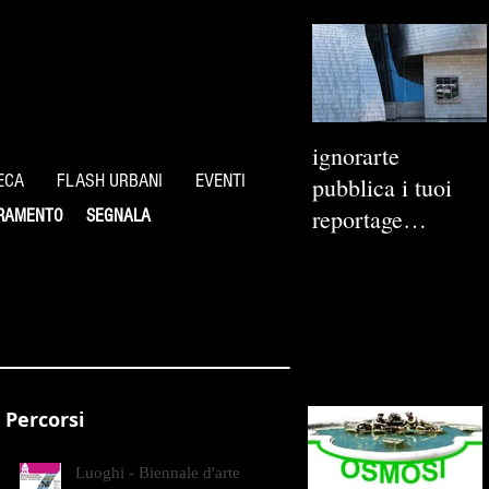
ignorarte
ECA
FLASH URBANI
EVENTI
pubblica i tuoi
reportage
RAMENTO
SEGNALA
fotografici
Percorsi
Luoghi - Biennale d'arte