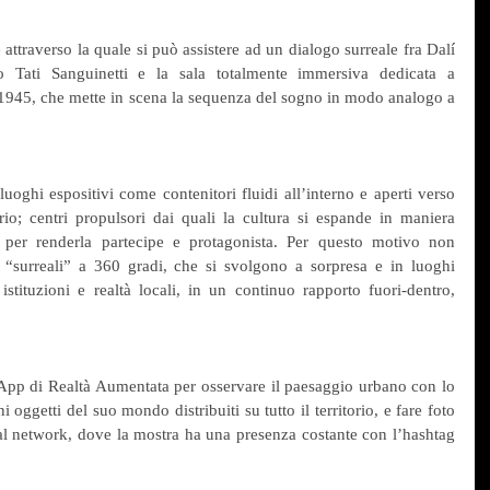
attraverso la quale si può assistere ad un dialogo surreale fra Dalí 
co Tati Sanguinetti e la sala totalmente immersiva dedicata a 
1945, che mette in scena la sequenza del sogno in modo analogo a 
 luoghi espositivi come contenitori fluidi all’interno e aperti verso 
orio; centri propulsori dai quali la cultura si espande in maniera 
à per renderla partecipe e protagonista. Per questo motivo non 
surreali” a 360 gradi, che si svolgono a sorpresa e in luoghi 
istituzioni e realtà locali, in un continuo rapporto fuori-dentro, 
App di Realtà Aumentata per osservare il paesaggio urbano con lo 
 oggetti del suo mondo distribuiti su tutto il territorio, e fare foto 
da condividerle sui principali social network, dove la mostra ha una presenza costante con l’hashtag 