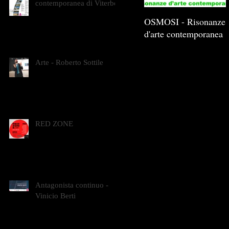
contemporanea di Viterbo
OSMOSI - Risonanze
d'arte contemporanea
Arte - Roberto Sottile
RED ZONE
Antagonista continuo -
Vinicio Berti