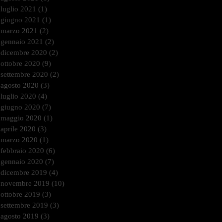
luglio 2021
(1)
1 post
giugno 2021
(1)
1 post
marzo 2021
(2)
2 post
gennaio 2021
(2)
2 post
dicembre 2020
(2)
2 post
ottobre 2020
(9)
9 post
settembre 2020
(2)
2 post
agosto 2020
(3)
3 post
luglio 2020
(4)
4 post
giugno 2020
(7)
7 post
maggio 2020
(1)
1 post
aprile 2020
(3)
3 post
marzo 2020
(1)
1 post
febbraio 2020
(6)
6 post
gennaio 2020
(7)
7 post
dicembre 2019
(4)
4 post
novembre 2019
(10)
10 post
ottobre 2019
(3)
3 post
settembre 2019
(3)
3 post
agosto 2019
(3)
3 post