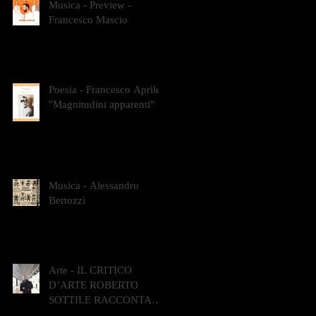
Musica - Preview -
Francesco Mascio
Poesia - Francesco Aprile -
"Magnitudini apparenti"
Musica - Alessandro
Bertozzi
Arte - IL CRITICO
D’ARTE ROBERTO
SOTTILE RACCONTA
GLI INTRECCI