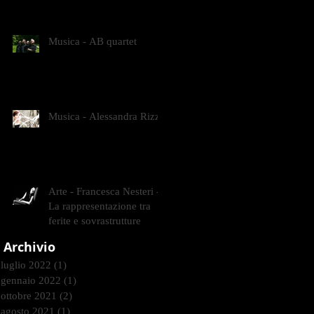
CONTEMPORANEI CHE
ANIMANO IL MUSEO D
Musica - AB quartet
Musica - Alessandra Rizzo
Arte - Francesca Nesteri -
La rappresentazione tra
ferite e sovrastrutture
Archivio
luglio 2022
(1)
1 post
gennaio 2022
(1)
1 post
ottobre 2021
(2)
2 post
agosto 2021
(1)
1 post