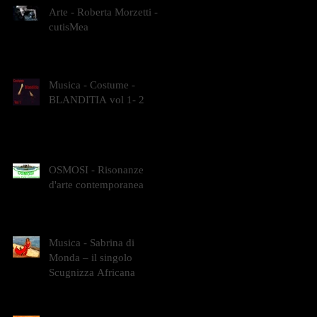
Arte - Roberta Morzetti -
cutisMea
Musica - Costume -
BLANDITIA vol 1- 2
OSMOSI - Risonanze
d'arte contemporanea
Musica - Sabrina di
Monda – il singolo
Scugnizza Africana