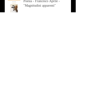
Poesia - Francesco Aprile -
"Magnitudini apparenti"
Musica - Alessandro Bertozzi
Arte - IL CRITICO D’ARTE
ROBERTO SOTTILE RACCONTA
GLI INTRECCI
CONTEMPORANEI CHE
ANIMANO IL MUSEO D
Musica - AB quartet