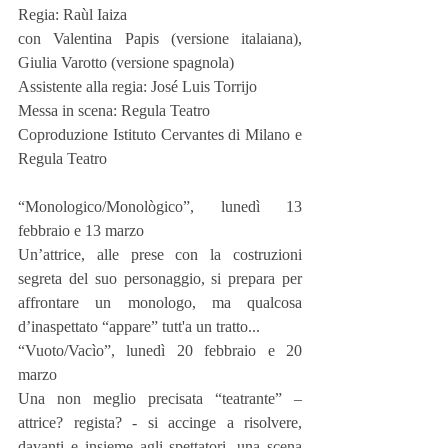
Regia: Raùl Iaiza
con Valentina Papis (versione italaiana), 
Giulia Varotto (versione spagnola)
Assistente alla regia: José Luis Torrijo
Messa in scena: Regula Teatro
Coproduzione Istituto Cervantes di Milano e 
Regula Teatro
“Monologico/Monològico”, lunedì 13 
febbraio e 13 marzo
Un’attrice, alle prese con la costruzioni 
segreta del suo personaggio, si prepara per 
affrontare un monologo, ma qualcosa 
d’inaspettato “appare” tutt'a un tratto...
“Vuoto/Vacìo”, lunedì 20 febbraio e 20 
marzo
Una non meglio precisata “teatrante” – 
attrice? regista? - si accinge a risolvere, 
davanti e insieme agli spettatori, una scena 