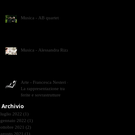
CONTEMPORANEI CHE
ANIMANO IL MUSEO D
Musica - AB quartet
Musica - Alessandra Rizzo
Arte - Francesca Nesteri -
La rappresentazione tra
ferite e sovrastrutture
Archivio
luglio 2022
(1)
1 post
gennaio 2022
(1)
1 post
ottobre 2021
(2)
2 post
agosto 2021
(1)
1 post