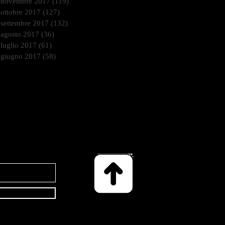
novembre 2017
(119)
119 post
ottobre 2017
(127)
127 post
settembre 2017
(132)
132 post
agosto 2017
(36)
36 post
luglio 2017
(61)
61 post
giugno 2017
(58)
58 post