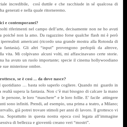
iale incredibile,  così duttile e che racchiude in sé qualcosa di 
 ha generati e nella quale ritorneremo.
ssici e contemporanei?
lti riferimenti nel campo dell’arte, decisamente non ne ho avuti 
 poiché non la amo. Da ragazzino forse qualche flash mi è però 
perrealisti americani (ricordo una grande mostra alla Rotonda di 
fantasia). Gli altri “input” provengono perlopiù da altrove, 
la vita. Mi colpivano alcuni volti, mi affascinavano certe storie. 
ema ha avuto un ruolo importante; specie il cinema hollywoodiano 
le sue misteriose ombre.   
ottesco, se è così ... da dove nasce?
nel quotidiano … basta solo saperlo cogliere. Quando mi  guardo in 
 realtà supera la fantasia. Non c’è mai bisogno di calcare la mano 
e persone, le loro “maschere” e le loro follie. E’ facile  attingere 
nti sono infiniti. Prendi, ad esempio, una prima a teatro, a Milano; 
rvallo, già potrei trovare stimoli per anni di lavoro. Il grottesco vi 
. Soprattutto in questa nostra epoca così legata all’immagine 
ossessiva di bellezza e gioventù creano veri “mostri”.