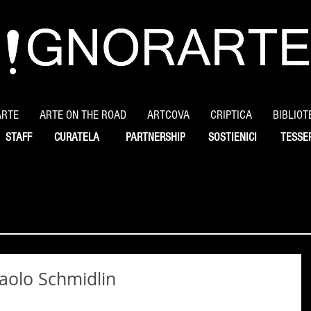
ARTE
ARTE ON THE ROAD
ARTCOVA
CRIPTICA
BIBLIOT
STAFF
CURATELA
PARTNERSHIP
SOSTIENICI
TESSE
 Paolo Schmidlin