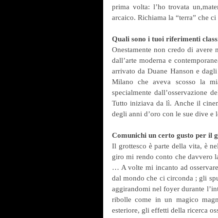
prima volta: l’ho trovata un,mater
arcaico. Richiama la “terra” che ci
Quali sono i tuoi riferimenti cla
Onestamente non credo di avere mo
dall’arte moderna e contemporanea
arrivato da Duane Hanson e dagli i
Milano che aveva scosso la mia 
specialmente dall’osservazione del
Tutto iniziava da lì. Anche il cin
degli anni d’oro con le sue dive e 
Comunichi un certo gusto per il gr
Il grottesco è parte della vita, è 
giro mi rendo conto che davvero la
… A volte mi incanto ad osservare l
dal mondo che ci circonda ; gli spu
aggirandomi nel foyer durante l’inte
ribolle come in un magico magma
esteriore, gli effetti della ricerca 