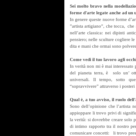
Sei molto bravo nella modellazione
forme d'arte legate anche ad un u
In genere queste nuove forme d’ar
”artista artigiano”, che tocca,  che
nell’arte classica: nei dipinti an
pensiero; nelle sculture cogliere le
dita e mani che ormai sono polvere
Come vedi il tuo lavoro agli occhi
In verità non mi è mai interessato 
del pianeta terra, è  solo un’ otti
universali. Il tempo, sotto que
“sopravvivere” attraverso i posteri m
Qual è, a tuo avviso, il ruolo de
Sono dell’opinione che l’artista 
appioppare li trovo privi di signif
la verità: si dovrebbe creare solo 
di intimo rapporto tra il nostro pe
comunicare concetti:   li trovo pres