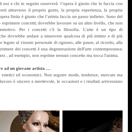
i noi e chi in seguito osserverà  l’opera è giusto che lo faccia con 
eti attraverso il proprio gusto, la propria esperienza, la propria 
opera finita è giusto che l’artista faccia un passo indietro. Sono del 
 esprimere concetti; dovrebbe lavorare su un altro livello, che non 
motivo. Per i concetti c'è la filosofia. L'arte è un tipo di 
che dovrebbe andare a smuovere qualcosa di più intimo e di più 
e legato al vissuto personale di ognuno, alle paure, al ricordo, alla 
sprimere dei concetti è una degenerazione dell'arte contemporanea; 
quez , ad esempio, non esprime nessun concetto ma tocca l'anima.
e ad un giovane artista ....
 estetici ed economici. Non seguire mode, tendenze, mercato ma 
 lavoro è sincero e meritevole, le occasioni e i risultati arriveranno 