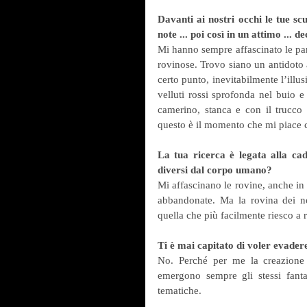
Davanti ai nostri occhi le tue sc
note ... poi così in un attimo ... 
Mi hanno sempre affascinato le parabo
rovinose. Trovo siano un antidoto a
certo punto, inevitabilmente l’illusi
velluti rossi sprofonda nel buio e 
camerino, stanca e con il trucco 
questo è il momento che mi piace c
La tua ricerca è legata alla ca
diversi dal corpo umano?
Mi affascinano le rovine, anche in 
abbandonate. Ma la rovina dei no
quella che più facilmente riesco a r
Ti è mai capitato di voler evader
No. Perché per me la creazione ar
emergono sempre gli stessi fant
tematiche.