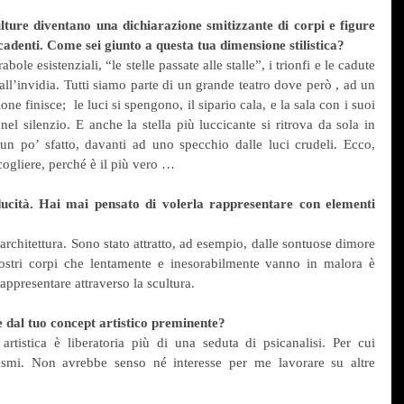
ulture diventano una dichiarazione smitizzante di corpi e figure 
decadenti. Come sei giunto a questa tua dimensione stilistica? 
le esistenziali, “le stelle passate alle stalle”, i trionfi e le cadute 
ll’invidia. Tutti siamo parte di un grande teatro dove però , ad un 
one finisce;  le luci si spengono, il sipario cala, e la sala con i suoi 
nel silenzio. E anche la stella più luccicante si ritrova da sola in 
un po’ sfatto, davanti ad uno specchio dalle luci crudeli. Ecco, 
ogliere, perché è il più vero …
ducità. Hai mai pensato di volerla rappresentare con elementi 
architettura. Sono stato attratto, ad esempio, dalle sontuose dimore 
stri corpi che lentamente e inesorabilmente vanno in malora è 
appresentare attraverso la scultura.
e dal tuo concept artistico preminente?
tistica è liberatoria più di una seduta di psicanalisi. Per cui 
asmi. Non avrebbe senso né interesse per me lavorare su altre 