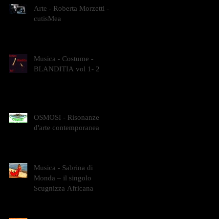
Arte - Roberta Morzetti -
cutisMea
Musica - Costume -
BLANDITIA vol 1- 2
OSMOSI - Risonanze
d'arte contemporanea
Musica - Sabrina di
Monda – il singolo
Scugnizza Africana