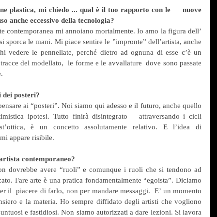
 plastica, mi chiedo ... qual è il tuo rapporto con le     nuove 
so anche eccessivo della tecnologia?
te contemporanea mi annoiano mortalmente. Io amo la figura dell’ 
 si sporca le mani. Mi piace sentire le ”impronte” dell’artista, anche 
tichi vedere le pennellate, perché dietro ad ognuna di esse c’è un 
 tracce del modellato,  le forme e le avvallature  dove sono passate 
. 
 dei posteri?
pensare ai “posteri”. Noi siamo qui adesso e il futuro, anche quello 
mistica ipotesi. Tutto finirà disintegrato   attraversando i cicli 
st’ottica, è un concetto assolutamente relativo. E l’idea di 
i appare risibile.        
ll'artista contemporaneo?
non dovrebbe avere “ruoli” e comunque i ruoli che si tendono ad 
icato. Fare arte è una pratica fondamentalmente “egoista”. Diciamo 
per il  piacere di farlo, non per mandare messaggi.  E’ un momento 
nsiero e la materia. Ho sempre diffidato degli artisti che vogliono 
untuosi e fastidiosi. Non siamo autorizzati a dare lezioni. Si lavora 