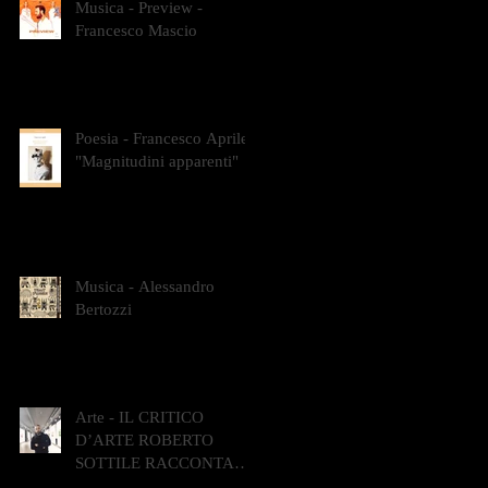
Musica - Preview -
Francesco Mascio
Poesia - Francesco Aprile -
"Magnitudini apparenti"
Musica - Alessandro
Bertozzi
Arte - IL CRITICO
D’ARTE ROBERTO
SOTTILE RACCONTA
GLI INTRECCI