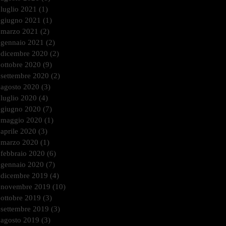
luglio 2021
(1)
1 post
giugno 2021
(1)
1 post
marzo 2021
(2)
2 post
gennaio 2021
(2)
2 post
dicembre 2020
(2)
2 post
ottobre 2020
(9)
9 post
settembre 2020
(2)
2 post
agosto 2020
(3)
3 post
luglio 2020
(4)
4 post
giugno 2020
(7)
7 post
maggio 2020
(1)
1 post
aprile 2020
(3)
3 post
marzo 2020
(1)
1 post
febbraio 2020
(6)
6 post
gennaio 2020
(7)
7 post
dicembre 2019
(4)
4 post
novembre 2019
(10)
10 post
ottobre 2019
(3)
3 post
settembre 2019
(3)
3 post
agosto 2019
(3)
3 post