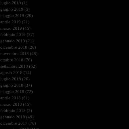
luglio 2019
(1)
1 post
giugno 2019
(5)
5 post
maggio 2019
(20)
20 post
aprile 2019
(21)
21 post
marzo 2019
(46)
46 post
febbraio 2019
(37)
37 post
gennaio 2019
(21)
21 post
dicembre 2018
(28)
28 post
novembre 2018
(48)
48 post
ottobre 2018
(76)
76 post
settembre 2018
(62)
62 post
agosto 2018
(14)
14 post
luglio 2018
(26)
26 post
giugno 2018
(37)
37 post
maggio 2018
(72)
72 post
aprile 2018
(61)
61 post
marzo 2018
(46)
46 post
febbraio 2018
(2)
2 post
gennaio 2018
(49)
49 post
dicembre 2017
(78)
78 post