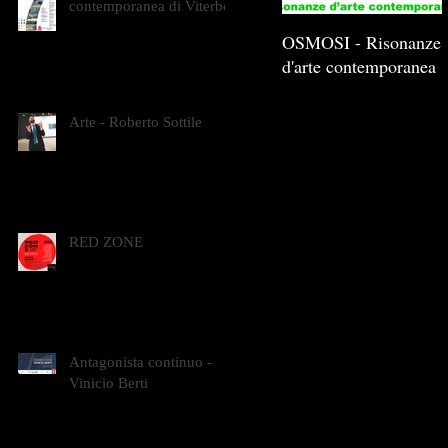
contemporanea di Viterbo
OSMOSI - Risonanze
d'arte contemporanea
Arte - Roberto Sottile
RED ZONE
Antagonista continuo -
Vinicio Berti