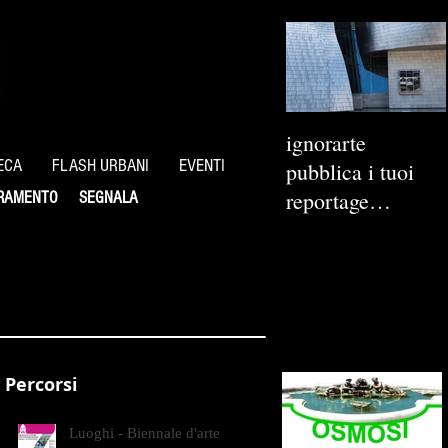
ignorarte
ECA
FLASH URBANI
EVENTI
pubblica i tuoi
reportage
RAMENTO
SEGNALA
fotografici
Percorsi
Luoghi - Biennale d'arte