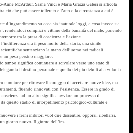
 Jo-Anne McArthur, Sasha Vinci e Maria Grazia Galesi si articola 
a ciò che può essere tollerato e l’atto o la circostanza a cui è 
te d’ingrandimento su cosa sia ‘naturale’ oggi, e cosa invece sia 
ne’, rendendoci complici e vittime della banalità del male, ponendo 
tercorre tra la presa di coscienza e l’azione.
’indifferenza era il peso morto della storia, una simile 
scientifiche sentenziano la mano dell’uomo nei radicali 
re un peso persino maggiore.
io tempo significa continuare a scivolare verso uno stato di 
elegando il destino personale e quello dei più deboli alla volontà 
o e motore per ritrovare il coraggio di accettare nuove idee, ma 
utamenti, fluendo rinnovati con l’esistenza. Essere in grado di 
i coscienza ad un altro significa avviare un processo di 
 da questo stadio di intorpidimento psicologico-culturale e 
overe i freni inibitori vuol dire dissentire, opporsi, ribellarsi, 
 un giorno nuovo. Il giorno dell’ira.