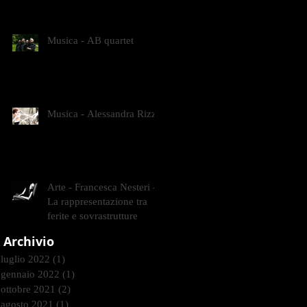
CONTEMPORANEI CHE
ANIMANO IL MUSEO D
Musica - AB quartet
Musica - Alessandra Rizzo
Arte - Francesca Nesteri -
La rappresentazione tra
ferite e sovrastrutture
Archivio
luglio 2022
(1)
1 post
gennaio 2022
(1)
1 post
ottobre 2021
(2)
2 post
agosto 2021
(1)
1 post