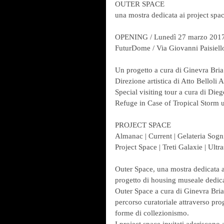
OUTER SPACE
una mostra dedicata ai project space
OPENING / Lunedì 27 marzo 2017 
FuturDome / Via Giovanni Paisiell
Un progetto a cura di Ginevra Bria
Direzione artistica di Atto Belloli 
Special visiting tour a cura di Di
Refuge in Case of Tropical Storm 
PROJECT SPACE
Almanac | Current | Gelateria Sogni 
Project Space | Treti Galaxie | Ultr
Outer Space, una mostra dedicata ai
progetto di housing museale dedic
Outer Space a cura di Ginevra Bria, 
percorso curatoriale attraverso pro
forme di collezionismo.
I project space invitati aderiscono