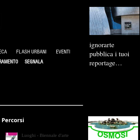
ignorarte
ECA
FLASH URBANI
EVENTI
pubblica i tuoi
reportage
RAMENTO
SEGNALA
fotografici
Percorsi
Luoghi - Biennale d'arte