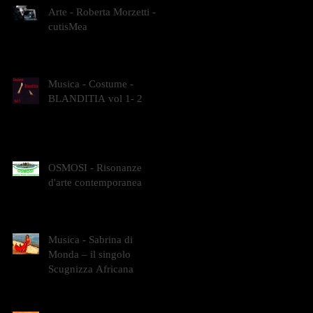
Arte - Roberta Morzetti -
cutisMea
Musica - Costume -
BLANDITIA vol 1- 2
OSMOSI - Risonanze
d'arte contemporanea
Musica - Sabrina di
Monda – il singolo
Scugnizza Africana