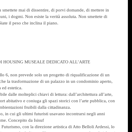
 smettete mai di dissentire, di porvi domande, di mettere in 
uni, i dogmi. Non esiste la verità assoluta. Non smettete di 
iate il peso che inclina il piano.
I HOUSING MUSEALE DEDICATO ALL’ARTE 
ello 6, non prevede solo un progetto di riqualificazione di un 
nche la trasformazione di un palazzo in un condominio aperto, 
 ed estetica.
ile dalle molteplici chiavi di lettura: dall’architettura all’arte, 
rt abitativo e coniuga gli spazi storici con l’arte pubblica, con 
mbientazioni fruibili dalla cittadinanza.
o, in cui gli ultimi futuristi usavano incontrarsi negli anni 
me. Concepito da Isisuf
l Futurismo, con la direzione artistica di Atto Belloli Ardessi, lo 