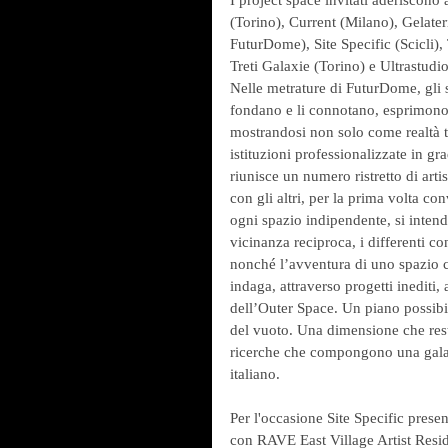
(Torino), Current (Milano), Gelater
FuturDome), Site Specific (Scicli),
Treti Galaxie (Torino) e Ultrastudio
Nelle metrature di FuturDome, gli sp
fondano e li connotano, esprimono la
mostrandosi non solo come realtà 
istituzioni professionalizzate in gr
riunisce un numero ristretto di arti
con gli altri, per la prima volta co
ogni spazio indipendente, si intende
vicinanza reciproca, i differenti con
nonché l’avventura di uno spazio c
indaga, attraverso progetti inediti,
dell’Outer Space. Un piano possibil
del vuoto. Una dimensione che rest
ricerche che compongono una galassi
italiano.
Per l'occasione Site Specific presen
con RAVE East Village Artist Resid