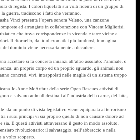
lo di regista. I colori liquefatti sui volti ridenti di un gruppo di 
a guerra, tradiscono i fatti che verranno.
Sasha Vinci presenta l’opera sonora Veleno, una canzone 
composte ed arrangiate in collaborazione con Vincent Migliorisi. 
niziatico che trova corrispondenze in vicende e terre vicine e 
teriori. Il ritornello, dai toni cromatici più luminosi, immagina 
ica del dominio viene necessariamente a decadere.
o accettare si fa concreta innanzi all’altro assoluto: l’animale, o 
resenza, un proprio corpo ed un proprio sguardo, gli animali non 
 fanno concreti, vivi, intrappolati nelle maglie di un sistema troppo 
ricana Jo-Anne McArthur della serie Open Rescues attivisti di 
no e salvano animali destinati all’industria della carne, del latte, 
le’ da un punto di vista legislativo viene equiparata al terrorismo 
tra i suoi principi vi sia proprio quello di non causare dolore ad 
sia. E questi attivisti attraversano il gesto in modo assoluto, 
nsiero rivoluzionario: il salvataggio, nell’abbraccio e nella 
 a volto scoperto.