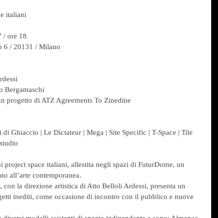
 italiani
/ ore 18
o 6 / 20131 / Milano
 
Ardessi
ego Bergamaschi
un progetto di ATZ Agreements To Zinedine
di Ghiaccio | Le Dictateur | Mega | Site Specific | T-Space | Tile 
astudio
 project space italiani, allestita negli spazi di FuturDome, un 
ato all’arte contemporanea.
con la direzione artistica di Atto Belloli Ardessi, presenta un 
getti inediti, come occasione di incontro con il pubblico e nuove 
 a diversi modelli esistenti di spazio indipendente e sono: Almanac 