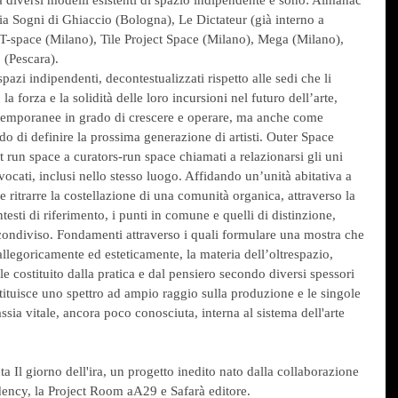
ia Sogni di Ghiaccio (Bologna), Le Dictateur (già interno a 
 T-space (Milano), Tile Project Space (Milano), Mega (Milano), 
 (Pescara).
azi indipendenti, decontestualizzati rispetto alle sedi che li 
 forza e la solidità delle loro incursioni nel futuro dell’arte, 
temporanee in grado di crescere e operare, ma anche come 
ado di definire la prossima generazione di artisti. Outer Space 
st run space a curators-run space chiamati a relazionarsi gli uni 
nvocati, inclusi nello stesso luogo. Affidando un’unità abitativa a 
 ritrarre la costellazione di una comunità organica, attraverso la 
testi di riferimento, i punti in comune e quelli di distinzione, 
ondiviso. Fondamenti attraverso i quali formulare una mostra che 
 allegoricamente ed esteticamente, la materia dell’oltrespazio, 
e costituito dalla pratica e dal pensiero secondo diversi spessori 
ituisce uno spettro ad ampio raggio sulla produzione e le singole 
a vitale, ancora poco conosciuta, interna al sistema dell'arte 
ta Il giorno dell'ira, un progetto inedito nato dalla collaborazione 
ency, la Project Room aA29 e Safarà editore.