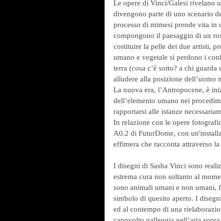
Le opere di Vinci/Galesi rivelano u
divengono parte di uno scenario del
processo di mimesi prende vita in un
compongono il paesaggio di un rosso
costituire la pelle dei due artisti, 
umano e vegetale si perdono i confi
terra (cosa c’è sotto? a chi guard
alludere alla posizione dell’uomo 
La nuova era, l’Antropocene, è ini
dell’elemento umano nei procedimen
rapportarsi alle istanze necessaria
In relazione con le opere fotografic
A0.2 di FuturDome, con un'installa
effimera che racconta attraverso la
I disegni di Sasha Vinci sono realiz
estrema cura non soltanto al moment
sono animali umani e non umani, for
simbolo di quesito aperto. I diseg
ed al contempo di una rielaborazion
capovolto galleggia nell’aria sopra 