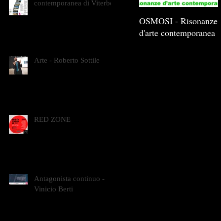
contemporanea di Viterbo
OSMOSI - Risonanze
d'arte contemporanea
Arte - Roberto Sottile
RED ZONE
Antagonista continuo -
Vinicio Berti