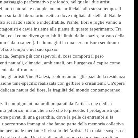
n passaggio performativo profondo, nel quale i due artisti 
 tutto naturale e completamente artificiale allo stesso tempo. Il 
a sorta di laboratorio asettico dove migliaia di stelle di Natale 
 scarlatto saturo e indecifrabile. Piante, fiori e foglie vanno a 
protagonisti e cavie insieme alle piante di questo esperimento. Tra 
ni, così come divengono labili i limiti dello spazio, privato della 
a non è dato sapere). Le immagini in una certa misura sembrano 
nel suo tempo e nel suo spazio.
ziata. Sempre più consapevoli di cosa comporti il peso 
ti naturali, climatici, ambientali, ora l’urgenza è capire come 
mente da affrontare.
he, gli artisti Vinci/Galesi, "coloreranno" gli spazi della residenza 
zione time-specific realizzata con gerbere e crisantemi. Un'opera 
 delicata natura del fiore, la fragilità del mondo contemporaneo.
zati con pigmenti naturali preparati dall’artista, che dedica 
o pittorico, ma anche a ciò che lo precede. I protagonisti qui 
se privati di una gerarchia, dove la pelle di entrambi si fa 
ni ripercorrono immagini che fanno parte della memoria collettiva 
e personale mediante il vissuto dell’artista. Un maiale sospeso e 
la folla urlante. Una farfalla multicolore si posa lieve su di un 