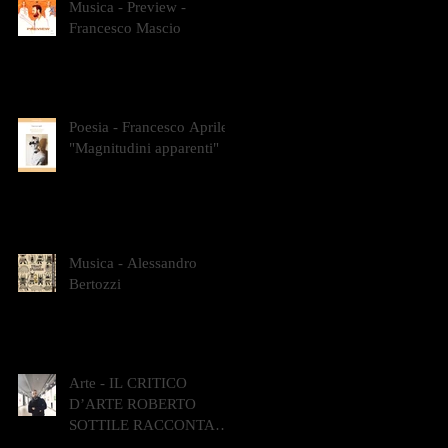
Musica - Preview -
Francesco Mascio
Poesia - Francesco Aprile -
"Magnitudini apparenti"
Musica - Alessandro
Bertozzi
Arte - IL CRITICO
D’ARTE ROBERTO
SOTTILE RACCONTA
GLI INTRECCI