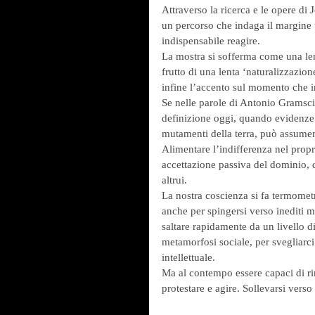
Attraverso la ricerca e le opere di
un percorso che indaga il margine tr
indispensabile reagire.
La mostra si sofferma come una len
frutto di una lenta ‘naturalizzazio
infine l’accento sul momento che in
Se nelle parole di Antonio Gramsci l
definizione oggi, quando evidenze 
mutamenti della terra, può assume
Alimentare l’indifferenza nel propr
accettazione passiva del dominio, d
altrui.
La nostra coscienza si fa termometr
anche per spingersi verso inediti m
saltare rapidamente da un livello d
metamorfosi sociale, per svegliarci
intellettuale.
Ma al contempo essere capaci di rimu
protestare e agire. Sollevarsi verso