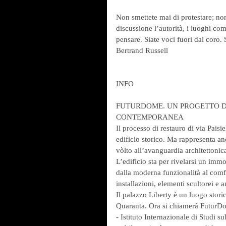
Non smettete mai di protestare; non
discussione l’autorità, i luoghi com
pensare. Siate voci fuori dal coro. S
Bertrand Russell
INFO
FUTURDOME. UN PROGETTO D
CONTEMPORANEA
Il processo di restauro di via Paisi
edificio storico. Ma rappresenta a
vòlto all’avanguardia architettonica
L’edificio sta per rivelarsi un immob
dalla moderna funzionalità al comfo
installazioni, elementi scultorei e a
Il palazzo Liberty è un luogo storic
Quaranta. Ora si chiamerà FuturDo
- Istituto Internazionale di Studi su