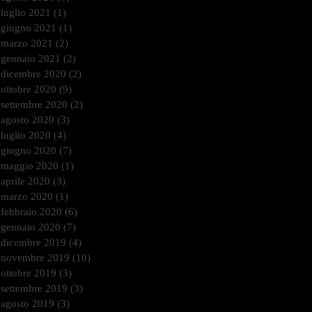
luglio 2021
(1)
1 post
giugno 2021
(1)
1 post
marzo 2021
(2)
2 post
gennaio 2021
(2)
2 post
dicembre 2020
(2)
2 post
ottobre 2020
(9)
9 post
settembre 2020
(2)
2 post
agosto 2020
(3)
3 post
luglio 2020
(4)
4 post
giugno 2020
(7)
7 post
maggio 2020
(1)
1 post
aprile 2020
(3)
3 post
marzo 2020
(1)
1 post
febbraio 2020
(6)
6 post
gennaio 2020
(7)
7 post
dicembre 2019
(4)
4 post
novembre 2019
(10)
10 post
ottobre 2019
(3)
3 post
settembre 2019
(3)
3 post
agosto 2019
(3)
3 post