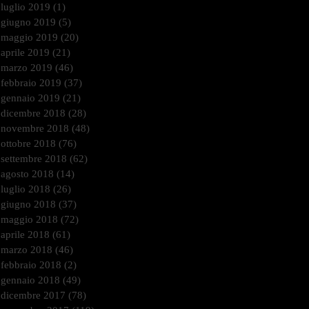
luglio 2019
(1)
1 post
giugno 2019
(5)
5 post
maggio 2019
(20)
20 post
aprile 2019
(21)
21 post
marzo 2019
(46)
46 post
febbraio 2019
(37)
37 post
gennaio 2019
(21)
21 post
dicembre 2018
(28)
28 post
novembre 2018
(48)
48 post
ottobre 2018
(76)
76 post
settembre 2018
(62)
62 post
agosto 2018
(14)
14 post
luglio 2018
(26)
26 post
giugno 2018
(37)
37 post
maggio 2018
(72)
72 post
aprile 2018
(61)
61 post
marzo 2018
(46)
46 post
febbraio 2018
(2)
2 post
gennaio 2018
(49)
49 post
dicembre 2017
(78)
78 post