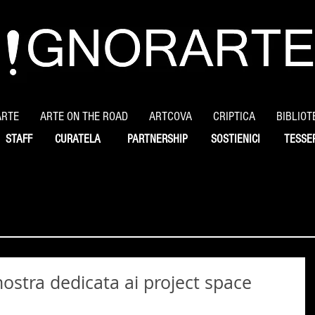
ARTE
ARTE ON THE ROAD
ARTCOVA
CRIPTICA
BIBLIOT
STAFF
CURATELA
PARTNERSHIP
SOSTIENICI
TESSE
tra dedicata ai project space