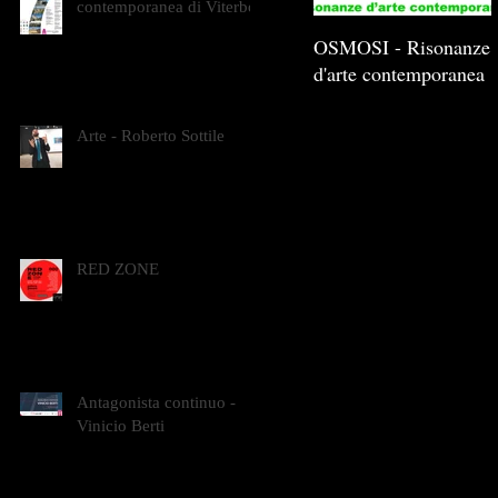
contemporanea di Viterbo
OSMOSI - Risonanze
d'arte contemporanea
Arte - Roberto Sottile
RED ZONE
Antagonista continuo -
Vinicio Berti