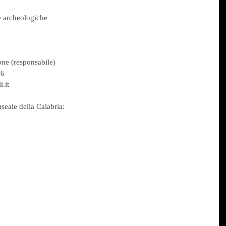
e archeologiche
one (responsabile)
46
.it
useale della Calabria: