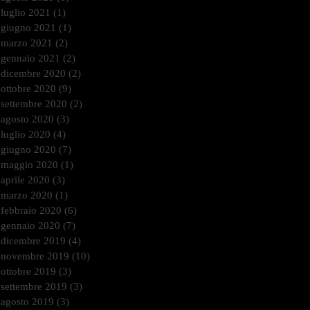
luglio 2021
(1)
1 post
giugno 2021
(1)
1 post
marzo 2021
(2)
2 post
gennaio 2021
(2)
2 post
dicembre 2020
(2)
2 post
ottobre 2020
(9)
9 post
settembre 2020
(2)
2 post
agosto 2020
(3)
3 post
luglio 2020
(4)
4 post
giugno 2020
(7)
7 post
maggio 2020
(1)
1 post
aprile 2020
(3)
3 post
marzo 2020
(1)
1 post
febbraio 2020
(6)
6 post
gennaio 2020
(7)
7 post
dicembre 2019
(4)
4 post
novembre 2019
(10)
10 post
ottobre 2019
(3)
3 post
settembre 2019
(3)
3 post
agosto 2019
(3)
3 post