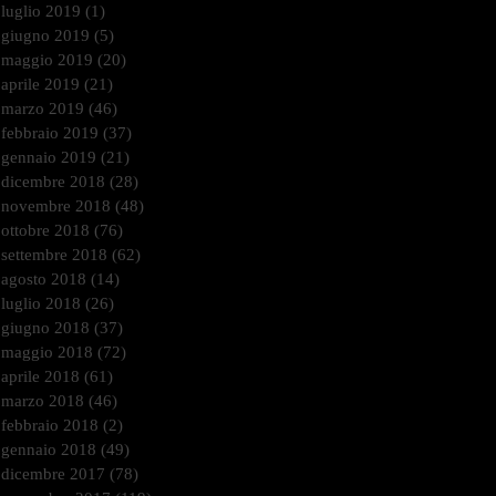
luglio 2019
(1)
1 post
giugno 2019
(5)
5 post
maggio 2019
(20)
20 post
aprile 2019
(21)
21 post
marzo 2019
(46)
46 post
febbraio 2019
(37)
37 post
gennaio 2019
(21)
21 post
dicembre 2018
(28)
28 post
novembre 2018
(48)
48 post
ottobre 2018
(76)
76 post
settembre 2018
(62)
62 post
agosto 2018
(14)
14 post
luglio 2018
(26)
26 post
giugno 2018
(37)
37 post
maggio 2018
(72)
72 post
aprile 2018
(61)
61 post
marzo 2018
(46)
46 post
febbraio 2018
(2)
2 post
gennaio 2018
(49)
49 post
dicembre 2017
(78)
78 post