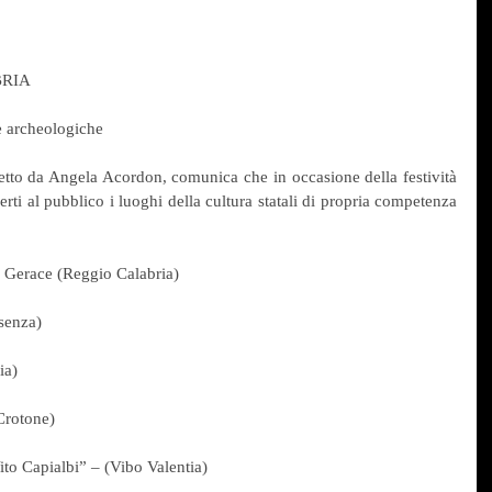
BRIA
e archeologiche
retto da Angela Acordon, comunica che in occasione della festività 
i al pubblico i luoghi della cultura statali di propria competenza 
– Gerace (Reggio Calabria)
senza)
ia)
Crotone)
o Capialbi” – (Vibo Valentia)