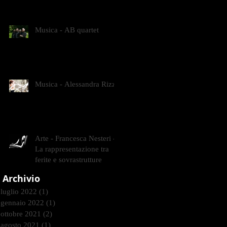
CONTEMPORANEI CHE
ANIMANO IL MUSEO D
Musica - AB quartet
Musica - Alessandra Rizzo
Arte - Francesca Nesteri -
La rappresentazione tra
ferite e sovrastrutture
Archivio
luglio 2022
(1)
1 post
gennaio 2022
(1)
1 post
ottobre 2021
(2)
2 post
agosto 2021
(1)
1 post