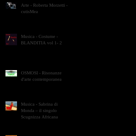
Arte - Roberta Morzetti -
cutisMea
Musica - Costume -
BLANDITIA vol 1- 2
OSMOSI - Risonanze
d'arte contemporanea
Musica - Sabrina di
Monda – il singolo
Scugnizza Africana