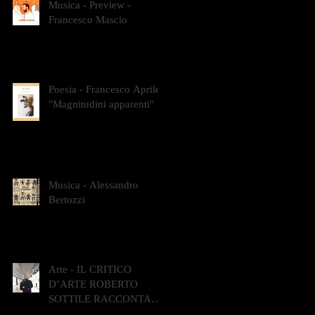
Musica - Preview -
Francesco Mascio
Poesia - Francesco Aprile -
"Magnitudini apparenti"
Musica - Alessandro
Bertozzi
Arte - IL CRITICO
D’ARTE ROBERTO
SOTTILE RACCONTA
GLI INTRECCI