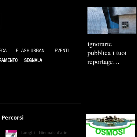
ignorarte
ECA
FLASH URBANI
EVENTI
pubblica i tuoi
reportage
RAMENTO
SEGNALA
fotografici
Percorsi
Luoghi - Biennale d'arte