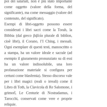
poi dei salariati, non è più stato importante 
come oggetto (valore della forma, del 
significante), ma come messaggio (valore del 
contenuto, del significato).
Esempi di libri-oggetto possono essere 
considerati i libri sacri come la Torah, la 
Bibbia (dal greco βιβλία plurale di biblìon, 
cioè libri), il Corano, l’I Ching, i messali. 
Ogni esemplare di questi testi, manoscritto o 
a stampa, ha un valore ideale e sacrale (ad 
esempio il giuramento pronunziato su di essi 
ha un valore indissolubile, una loro 
profanazione materiale si configura per 
certuni come blasfemia). Stesso discorso vale 
per i libri magici (reali o irreali) come il 
Libro di Toth, la Clavicola di Re Salomone, i 
grimorî, Le Centurie di Nostradamus, i 
Tarocchi, conservati come vere e proprie 
reliquie.