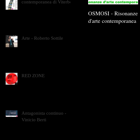
contemporanea di Viterbo
OSMOSI - Risonanze
d'arte contemporanea
Arte - Roberto Sottile
RED ZONE
Antagonista continuo -
Vinicio Berti