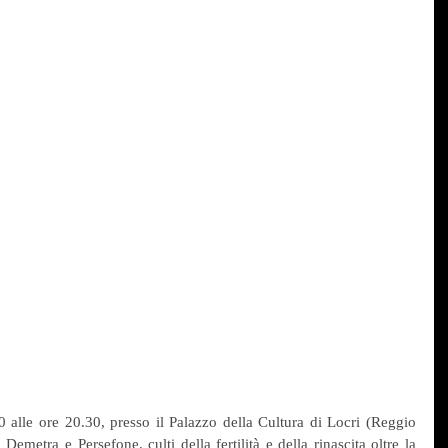
 alle ore 20.30, presso il Palazzo della Cultura di Locri (Reggio 
emetra e Persefone, culti della fertilità e della rinascita oltre la 