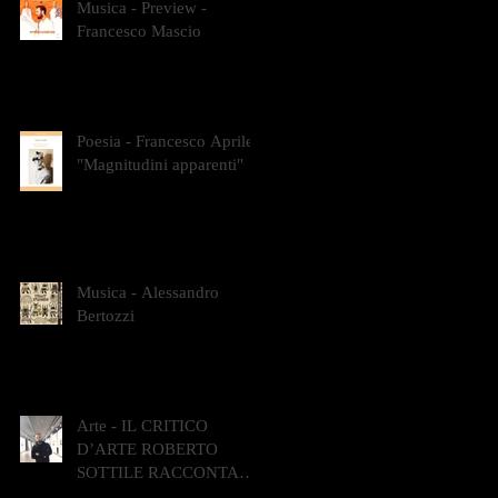
Musica - Preview -
Francesco Mascio
Poesia - Francesco Aprile -
"Magnitudini apparenti"
Musica - Alessandro
Bertozzi
Arte - IL CRITICO
D’ARTE ROBERTO
SOTTILE RACCONTA
GLI INTRECCI