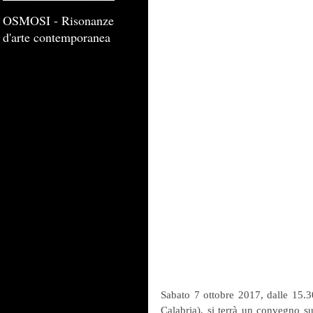
OSMOSI - Risonanze
d'arte contemporanea
Sabato 7 ottobre 2017, dalle 15.30
Calabria), si terrà un convegno su D