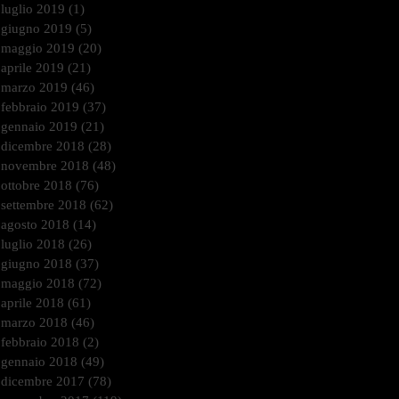
luglio 2019
(1)
1 post
giugno 2019
(5)
5 post
maggio 2019
(20)
20 post
aprile 2019
(21)
21 post
marzo 2019
(46)
46 post
febbraio 2019
(37)
37 post
gennaio 2019
(21)
21 post
dicembre 2018
(28)
28 post
novembre 2018
(48)
48 post
ottobre 2018
(76)
76 post
settembre 2018
(62)
62 post
agosto 2018
(14)
14 post
luglio 2018
(26)
26 post
giugno 2018
(37)
37 post
maggio 2018
(72)
72 post
aprile 2018
(61)
61 post
marzo 2018
(46)
46 post
febbraio 2018
(2)
2 post
gennaio 2018
(49)
49 post
dicembre 2017
(78)
78 post