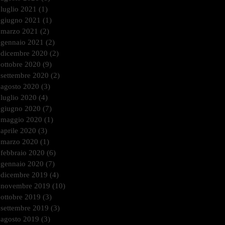
luglio 2021
(1)
1 post
giugno 2021
(1)
1 post
marzo 2021
(2)
2 post
gennaio 2021
(2)
2 post
dicembre 2020
(2)
2 post
ottobre 2020
(9)
9 post
settembre 2020
(2)
2 post
agosto 2020
(3)
3 post
luglio 2020
(4)
4 post
giugno 2020
(7)
7 post
maggio 2020
(1)
1 post
aprile 2020
(3)
3 post
marzo 2020
(1)
1 post
febbraio 2020
(6)
6 post
gennaio 2020
(7)
7 post
dicembre 2019
(4)
4 post
novembre 2019
(10)
10 post
ottobre 2019
(3)
3 post
settembre 2019
(3)
3 post
agosto 2019
(3)
3 post