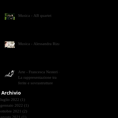
CONTEMPORANEI CHE
ANIMANO IL MUSEO D
Musica - AB quartet
Musica - Alessandra Rizzo
Arte - Francesca Nesteri -
La rappresentazione tra
ferite e sovrastrutture
Archivio
luglio 2022
(1)
1 post
gennaio 2022
(1)
1 post
ottobre 2021
(2)
2 post
agosto 2021
(1)
1 post