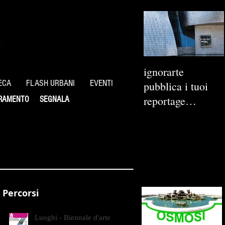
ignorarte
ECA
FLASH URBANI
EVENTI
pubblica i tuoi
reportage
RAMENTO
SEGNALA
fotografici
Percorsi
Luoghi - Biennale d'arte