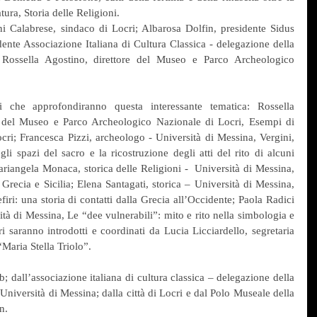
tura, Storia delle Religioni.
ni Calabrese, sindaco di Locri; Albarosa Dolfin, presidente Sidus 
ente Associazione Italiana di Cultura Classica - delegazione della 
 Rossella Agostino, direttore del Museo e Parco Archeologico 
i che approfondiranno questa interessante tematica: Rossella 
e del Museo e Parco Archeologico Nazionale di Locri, Esempi di 
cri; Francesca Pizzi, archeologo - Università di Messina, Vergini, 
li spazi del sacro e la ricostruzione degli atti del rito di alcuni 
Mariangela Monaca, storica delle Religioni -  Università di Messina, 
recia e Sicilia; Elena Santagati, storica – Università di Messina, 
ri: una storia di contatti dalla Grecia all’Occidente; Paola Radici 
ità di Messina, Le “dee vulnerabili”: mito e rito nella simbologia e 
 saranno introdotti e coordinati da Lucia Licciardello, segretaria 
Maria Stella Triolo”.
b; dall’associazione italiana di cultura classica – delegazione della 
Università di Messina; dalla città di Locri e dal Polo Museale della 
n.