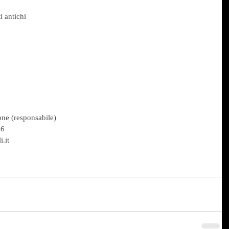
i antichi
one (responsabile)
46
.it