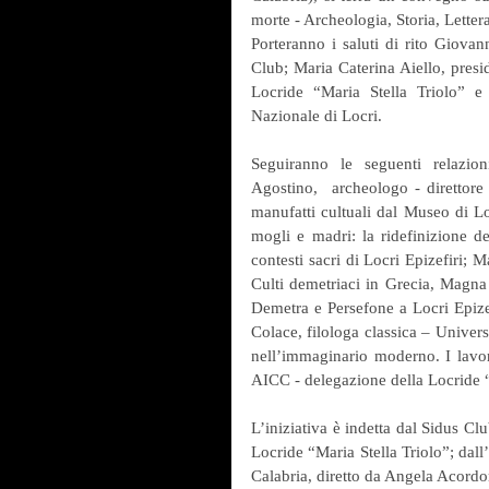
morte - Archeologia, Storia, Lettera
Porteranno i saluti di rito Giovan
Club; Maria Caterina Aiello, presid
Locride “Maria Stella Triolo” e
Nazionale di Locri.
Seguiranno le seguenti relazion
Agostino,  archeologo - direttor
manufatti cultuali dal Museo di Lo
mogli e madri: la ridefinizione deg
contesti sacri di Locri Epizefiri; 
Culti demetriaci in Grecia, Magna G
Demetra e Persefone a Locri Epizefi
Colace, filologa classica – Univers
nell’immaginario moderno. I lavori
AICC - delegazione della Locride “
L’iniziativa è indetta dal Sidus Clu
Locride “Maria Stella Triolo”; dall’
Calabria, diretto da Angela Acordo