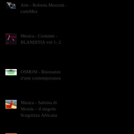
Arte - Roberta Morzetti -
cutisMea
Musica - Costume -
BLANDITIA vol 1- 2
OSMOSI - Risonanze
d'arte contemporanea
Musica - Sabrina di
Monda – il singolo
Scugnizza Africana