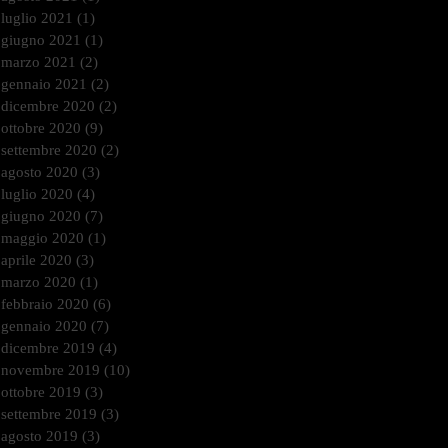
luglio 2021
(1)
1 post
giugno 2021
(1)
1 post
marzo 2021
(2)
2 post
gennaio 2021
(2)
2 post
dicembre 2020
(2)
2 post
ottobre 2020
(9)
9 post
settembre 2020
(2)
2 post
agosto 2020
(3)
3 post
luglio 2020
(4)
4 post
giugno 2020
(7)
7 post
maggio 2020
(1)
1 post
aprile 2020
(3)
3 post
marzo 2020
(1)
1 post
febbraio 2020
(6)
6 post
gennaio 2020
(7)
7 post
dicembre 2019
(4)
4 post
novembre 2019
(10)
10 post
ottobre 2019
(3)
3 post
settembre 2019
(3)
3 post
agosto 2019
(3)
3 post