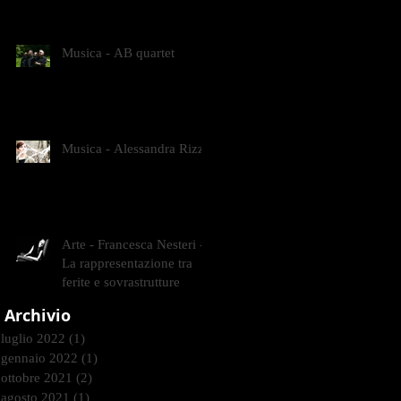
CONTEMPORANEI CHE
ANIMANO IL MUSEO D
Musica - AB quartet
Musica - Alessandra Rizzo
Arte - Francesca Nesteri -
La rappresentazione tra
ferite e sovrastrutture
Archivio
luglio 2022
(1)
1 post
gennaio 2022
(1)
1 post
ottobre 2021
(2)
2 post
agosto 2021
(1)
1 post