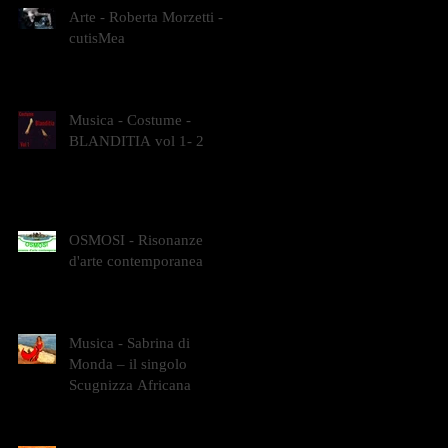
Arte - Roberta Morzetti -
cutisMea
Musica - Costume -
BLANDITIA vol 1- 2
OSMOSI - Risonanze
d'arte contemporanea
Musica - Sabrina di
Monda – il singolo
Scugnizza Africana