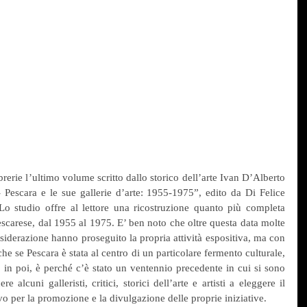
rerie l’ultimo volume scritto dallo storico dell’arte Ivan D’Alberto 
- Pescara e le sue gallerie d’arte: 1955-1975”, edito da Di Felice 
Lo studio offre al lettore una ricostruzione quanto più completa 
pescarese, dal 1955 al 1975. E’ ben noto che oltre questa data molte 
nsiderazione hanno proseguito la propria attività espositiva, ma con 
he se Pescara è stata al centro di un particolare fermento culturale, 
 in poi, è perché c’è stato un ventennio precedente in cui si sono 
e alcuni galleristi, critici, storici dell’arte e artisti a eleggere il 
o per la promozione e la divulgazione delle proprie iniziative.