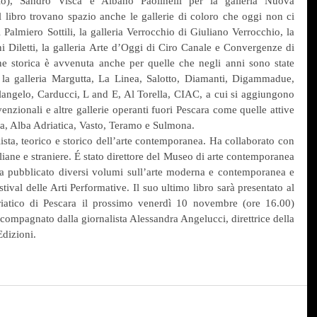
lo), Sandro Visca e Albano Paolinelli per la galleria Nuova 
ibro trovano spazio anche le gallerie di coloro che oggi non ci 
 Palmiero Sottili, la galleria Verrocchio di Giuliano Verrocchio, la 
i Diletti, la galleria Arte d’Oggi di Ciro Canale e Convergenze di 
e storica è avvenuta anche per quelle che negli anni sono state 
a galleria Margutta, La Linea, Salotto, Diamanti, Digammadue, 
langelo, Carducci, L and E, Al Torella, CIAC, a cui si aggiungono 
venzionali e altre gallerie operanti fuori Pescara come quelle attive 
a, Alba Adriatica, Vasto, Teramo e Sulmona.
sta, teorico e storico dell’arte contemporanea. Ha collaborato con 
iane e straniere. É stato direttore del Museo di arte contemporanea 
 pubblicato diversi volumi sull’arte moderna e contemporanea e 
val delle Arti Performative. Il suo ultimo libro sarà presentato al 
driatico di Pescara il prossimo venerdì 10 novembre (ore 16.00) 
ccompagnato dalla giornalista Alessandra Angelucci, direttrice della 
Edizioni.