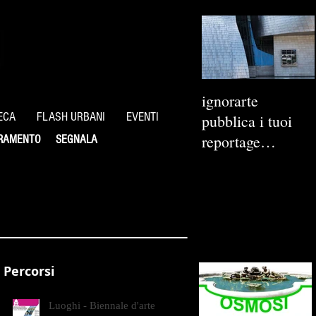
ignorarte
ECA
FLASH URBANI
EVENTI
pubblica i tuoi
reportage
RAMENTO
SEGNALA
fotografici
Percorsi
Luoghi - Biennale d'arte