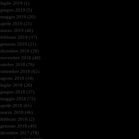
luglio 2019
(1)
1 post
giugno 2019
(5)
5 post
maggio 2019
(20)
20 post
aprile 2019
(21)
21 post
marzo 2019
(46)
46 post
febbraio 2019
(37)
37 post
gennaio 2019
(21)
21 post
dicembre 2018
(28)
28 post
novembre 2018
(48)
48 post
ottobre 2018
(76)
76 post
settembre 2018
(62)
62 post
agosto 2018
(14)
14 post
luglio 2018
(26)
26 post
giugno 2018
(37)
37 post
maggio 2018
(72)
72 post
aprile 2018
(61)
61 post
marzo 2018
(46)
46 post
febbraio 2018
(2)
2 post
gennaio 2018
(49)
49 post
dicembre 2017
(78)
78 post