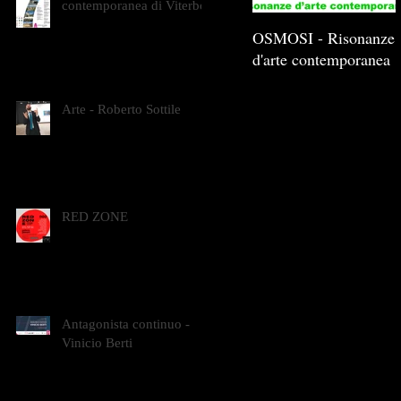
contemporanea di Viterbo
OSMOSI - Risonanze
d'arte contemporanea
Arte - Roberto Sottile
RED ZONE
Antagonista continuo -
Vinicio Berti