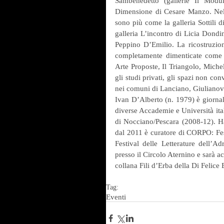
Sambenedetto (gallerie Il Modu
Dimensione di Cesare Manzo. Nel l
sono più come la galleria Sottili di
galleria L’incontro di Licia Dondin
Peppino D’Emilio. La ricostruzion
completamente dimenticate come l
Arte Proposte, Il Triangolo, Miche
gli studi privati, gli spazi non con
nei comuni di Lanciano, Giulianov
Ivan D’Alberto (n. 1979) è giornali
diverse Accademie e Università ital
di Nocciano/Pescara (2008-12). Ha
dal 2011 è curatore di CORPO: Festi
Festival delle Letterature dell’A
presso il Circolo Aternino e sarà a
collana Fili d’Erba della Di Felice 
Tag:
Eventi