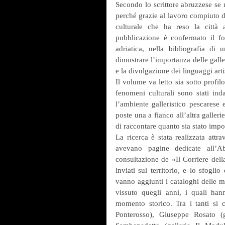
Secondo lo scrittore abruzzese se mo
perché grazie al lavoro compiuto da
culturale che ha reso la città a
pubblicazione è confermato il fon
adriatica, nella bibliografia di
dimostrare l’importanza delle galle
e la divulgazione dei linguaggi art
Il volume va letto sia sotto profil
fenomeni culturali sono stati in
l’ambiente galleristico pescarese 
poste una a fianco all’altra galleri
La ricerca è stata realizzata attra
avevano pagine dedicate all’A
consultazione de «Il Corriere dell
inviati sul territorio, e lo sfogli
vanno aggiunti i cataloghi delle mo
vissuto quegli anni, i quali han
momento storico. Tra i tanti si c
Ponterosso), Giuseppe Rosato (g