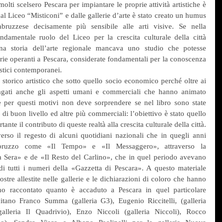
lti scelsero Pescara per impiantare le proprie attività artistiche è 
l Liceo “Misticoni” e dalle gallerie d’arte è stato creato un humus 
bruzzese decisamente più sensibile alle arti visive. Se nella 
damentale ruolo del Liceo per la crescita culturale della città 
 una storia dell’arte regionale mancava uno studio che potesse 
rie operanti a Pescara, considerate fondamentali per la conoscenza 
istici contemporanei.
o storico artistico che sotto quello socio economico perché oltre ai 
dagati anche gli aspetti umani e commerciali che hanno animato 
e per questi motivi non deve sorprendere se nel libro sono state 
e di buon livello ed altre più commerciali: l’obiettivo è stato quello 
di raccontare quanto sia stato importante il contributo di queste realtà alla crescita culturale della città.  
verso il regesto di alcuni quotidiani nazionali che in quegli anni 
bruzzo come «Il Tempo» e «Il Messaggero», attraverso la 
a Sera» e de «Il Resto del Carlino», che in quel periodo avevano 
o di tutti i numeri della «Gazzetta di Pescara». A questo materiale 
stre allestite nelle gallerie e le dichiarazioni di coloro che hanno 
no raccontato quanto è accaduto a Pescara in quel particolare 
itano Franco Summa (galleria G3), Eugenio Riccitelli, (galleria 
alleria Il Quadrivio), Enzo Niccoli (galleria Niccoli), Rocco 