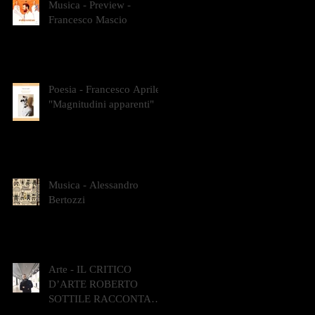
Musica - Preview -
Francesco Mascio
Poesia - Francesco Aprile -
"Magnitudini apparenti"
Musica - Alessandro
Bertozzi
Arte - IL CRITICO
D’ARTE ROBERTO
SOTTILE RACCONTA
GLI INTRECCI