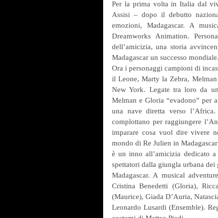
Per la prima volta in Italia dal vi
Assisi – dopo il debutto naziona
emozioni, Madagascar. A musica
Dreamworks Animation. Personag
dell’amicizia, una storia avvince
Madagascar un successo mondiale.
Ora i personaggi campioni di incass
il Leone, Marty la Zebra, Melman l
New York. Legate tra loro da una
Melman e Gloria “evadono” per and
una nave diretta verso l’Africa.
complottano per raggiungere l’Anta
imparare cosa vuol dire vivere nel
mondo di Re Julien in Madagascar c
è un inno all’amicizia dedicato a 
spettatori dalla giungla urbana dei 
Madagascar. A musical adventure
Cristina Benedetti (Gloria), Ricc
(Maurice), Giada D’Auria, Natascia
Leonardo Lusardi (Ensemble). Regi
costumi di Matteo Piedi. 