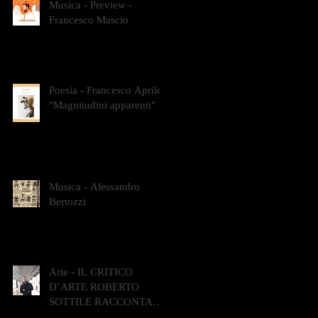
Musica - Preview -
Francesco Mascio
Poesia - Francesco Aprile -
"Magnitudini apparenti"
Musica - Alessandro
Bertozzi
Arte - IL CRITICO
D’ARTE ROBERTO
SOTTILE RACCONTA
GLI INTRECCI