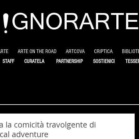
ARTE
ARTE ON THE ROAD
ARTCOVA
CRIPTICA
BIBLIOT
STAFF
CURATELA
PARTNERSHIP
SOSTIENICI
TESSE
va la comicità travolgente di
cal adventure