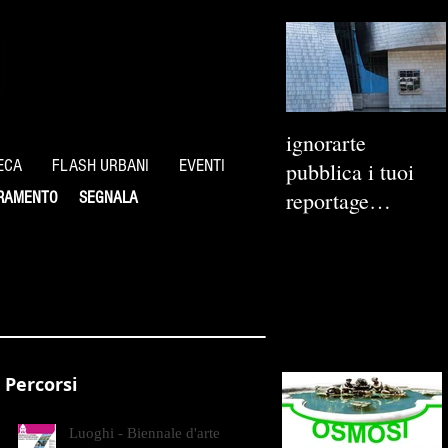
ignorarte
ECA
FLASH URBANI
EVENTI
pubblica i tuoi
reportage
RAMENTO
SEGNALA
fotografici
Percorsi
Luoghi - Biennale d'arte