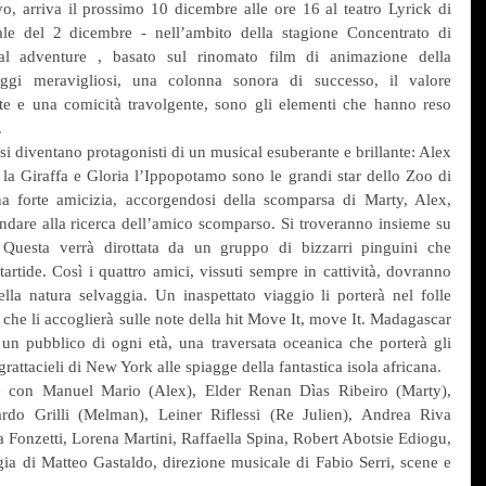
vo, arriva il prossimo 10 dicembre alle ore 16 al teatro Lyrick di 
le del 2 dicembre - nell’ambito della stagione Concentrato di 
l adventure , basato sul rinomato film di animazione della 
gi meravigliosi, una colonna sonora di successo, il valore 
nte e una comicità travolgente, sono gli elementi che hanno reso 
 
i diventano protagonisti di un musical esuberante e brillante: Alex 
a Giraffa e Gloria l’Ippopotamo sono le grandi star dello Zoo di 
 forte amicizia, accorgendosi della scomparsa di Marty, Alex, 
are alla ricerca dell’amico scomparso. Si troveranno insieme su 
 Questa verrà dirottata da un gruppo di bizzarri pinguini che 
rtide. Così i quattro amici, vissuti sempre in cattività, dovranno 
la natura selvaggia. Un inaspettato viaggio li porterà nel folle 
he li accoglierà sulle note della hit Move It, move It. Madagascar 
un pubblico di ogni età, una traversata oceanica che porterà gli 
grattacieli di New York alle spiagge della fantastica isola africana. 
 con Manuel Mario (Alex), Elder Renan Dìas Ribeiro (Marty), 
ardo Grilli (Melman), Leiner Riflessi (Re Julien), Andrea Riva 
 Fonzetti, Lorena Martini, Raffaella Spina, Robert Abotsie Ediogu, 
a di Matteo Gastaldo, direzione musicale di Fabio Serri, scene e 