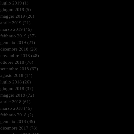
luglio 2019
(1)
1 post
giugno 2019
(5)
5 post
maggio 2019
(20)
20 post
aprile 2019
(21)
21 post
marzo 2019
(46)
46 post
febbraio 2019
(37)
37 post
gennaio 2019
(21)
21 post
dicembre 2018
(28)
28 post
novembre 2018
(48)
48 post
ottobre 2018
(76)
76 post
settembre 2018
(62)
62 post
agosto 2018
(14)
14 post
luglio 2018
(26)
26 post
giugno 2018
(37)
37 post
maggio 2018
(72)
72 post
aprile 2018
(61)
61 post
marzo 2018
(46)
46 post
febbraio 2018
(2)
2 post
gennaio 2018
(49)
49 post
dicembre 2017
(78)
78 post