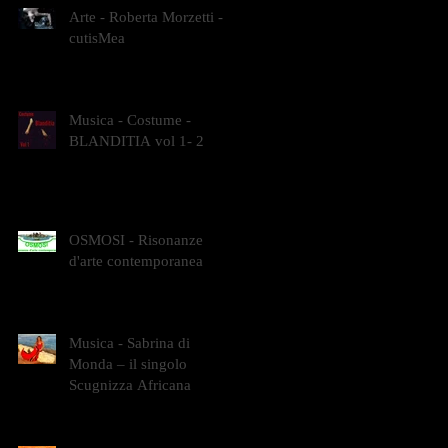
Arte - Roberta Morzetti -
cutisMea
Musica - Costume -
BLANDITIA vol 1- 2
OSMOSI - Risonanze
d'arte contemporanea
Musica - Sabrina di
Monda – il singolo
Scugnizza Africana