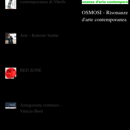
contemporanea di Viterbo
OSMOSI - Risonanze
d'arte contemporanea
Arte - Roberto Sottile
RED ZONE
Antagonista continuo -
Vinicio Berti