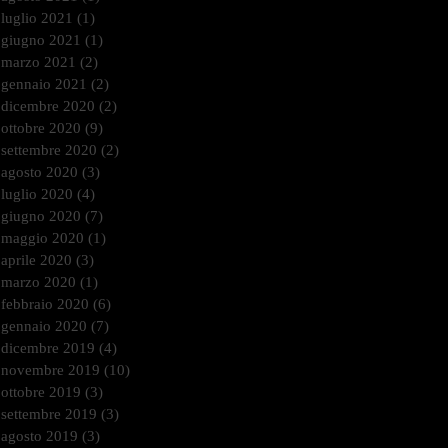
luglio 2021
(1)
1 post
giugno 2021
(1)
1 post
marzo 2021
(2)
2 post
gennaio 2021
(2)
2 post
dicembre 2020
(2)
2 post
ottobre 2020
(9)
9 post
settembre 2020
(2)
2 post
agosto 2020
(3)
3 post
luglio 2020
(4)
4 post
giugno 2020
(7)
7 post
maggio 2020
(1)
1 post
aprile 2020
(3)
3 post
marzo 2020
(1)
1 post
febbraio 2020
(6)
6 post
gennaio 2020
(7)
7 post
dicembre 2019
(4)
4 post
novembre 2019
(10)
10 post
ottobre 2019
(3)
3 post
settembre 2019
(3)
3 post
agosto 2019
(3)
3 post