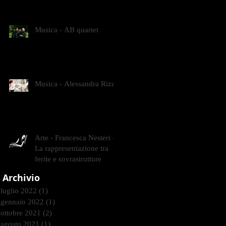
CONTEMPORANEI CHE
ANIMANO IL MUSEO D
Musica - AB quartet
Musica - Alessandra Rizzo
Arte - Francesca Nesteri -
La rappresentazione tra
ferite e sovrastrutture
Archivio
luglio 2022
(1)
1 post
gennaio 2022
(1)
1 post
ottobre 2021
(2)
2 post
agosto 2021
(1)
1 post