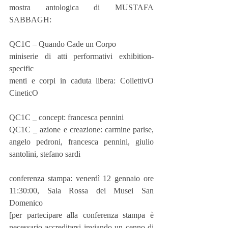
mostra antologica di MUSTAFA 
SABBAGH:
QC1C – Quando Cade un Corpo
miniserie di atti performativi exhibition-
specific
menti e corpi in caduta libera: CollettivO 
CineticO
QC1C _ concept: francesca pennini
QC1C _ azione e creazione: carmine parise, 
angelo pedroni, francesca pennini, giulio 
santolini, stefano sardi
conferenza stampa: venerdì 12 gennaio ore 
11:30:00, Sala Rossa dei Musei San 
Domenico 
[per partecipare alla conferenza stampa è 
necessario accreditarsi inviando un cenno di 