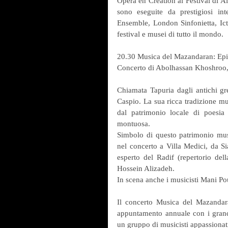
Opéra en Création al Festival di A
sono eseguite da prestigiosi in
Ensemble, London Sinfonietta, Ict
festival e musei di tutto il mondo.
20.30 Musica del Mazandaran: Epic
Concerto di Abolhassan Khoshroo, 
Chiamata Tapuria dagli antichi gre
Caspio. La sua ricca tradizione mus
dal patrimonio locale di poesia e
montuosa.
Simbolo di questo patrimonio mus
nel concerto a Villa Medici, da Si
esperto del Radif (repertorio del
Hossein Alizadeh.
In scena anche i musicisti Mani 
Il concerto Musica del Mazandaran
appuntamento annuale con i grandi
un gruppo di musicisti appassionati