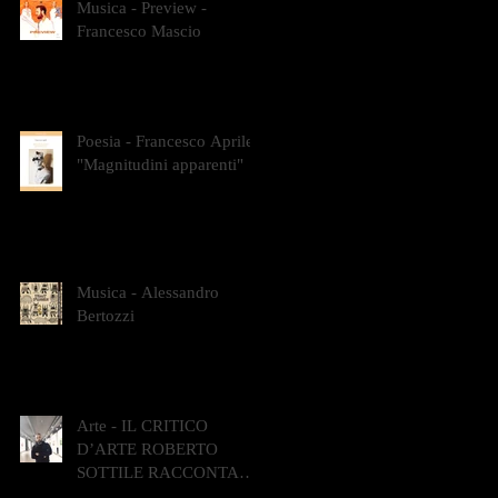
Musica - Preview -
Francesco Mascio
Poesia - Francesco Aprile -
"Magnitudini apparenti"
Musica - Alessandro
Bertozzi
Arte - IL CRITICO
D’ARTE ROBERTO
SOTTILE RACCONTA
GLI INTRECCI