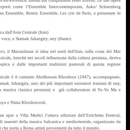
ix-en-Provence, diretto dal compositore Peter Eötvös. Le sue opere 
terpreti come l’Ensemble Intercontemporain, Asko/ Schoenberg 
us Ensemble, Remix Ensemble, Les cris de Paris, e presentate in 
a dall'Asia Centrale (Iran)
voce, e Siamak Jahangiry, ney (flauto)
ci, il Mazandaran si situa nel nord dell'Iran, sulla costa del Mar 
icale, benché nei secoli influenzata dalla cultura persiana, deriva 
pica e dalle importanti tradizioni pastorali di questa regione 
icale è il cantante Abolhassan Khoshroo (1947), accompagnato, 
amak Jahangiry, uno dei più importanti suonatori iraniani di nay, 
la musica classica persiana) e  già collaboratore di Yo-Yo Ma e 
Pouya e Nima Khoshravesh.
 apre a Villa Medici l’ottava edizione dell’Errichetta Festival, 
 maestri della musica balcanica e mediorientale, organizzato da 
 che porta a Roma artisti provenienti da tutto il mondo.