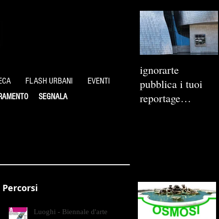
ignorarte
ECA
FLASH URBANI
EVENTI
pubblica i tuoi
reportage
RAMENTO
SEGNALA
fotografici
Percorsi
Luoghi - Biennale d'arte