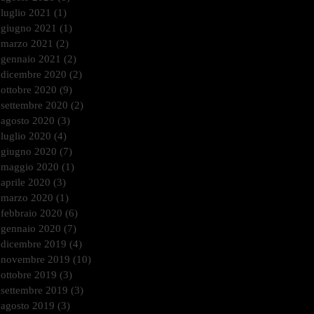
luglio 2021
(1)
1 post
giugno 2021
(1)
1 post
marzo 2021
(2)
2 post
gennaio 2021
(2)
2 post
dicembre 2020
(2)
2 post
ottobre 2020
(9)
9 post
settembre 2020
(2)
2 post
agosto 2020
(3)
3 post
luglio 2020
(4)
4 post
giugno 2020
(7)
7 post
maggio 2020
(1)
1 post
aprile 2020
(3)
3 post
marzo 2020
(1)
1 post
febbraio 2020
(6)
6 post
gennaio 2020
(7)
7 post
dicembre 2019
(4)
4 post
novembre 2019
(10)
10 post
ottobre 2019
(3)
3 post
settembre 2019
(3)
3 post
agosto 2019
(3)
3 post