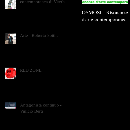
contemporanea di Viterbo
OSMOSI - Risonanze
d'arte contemporanea
Arte - Roberto Sottile
RED ZONE
Antagonista continuo -
Vinicio Berti