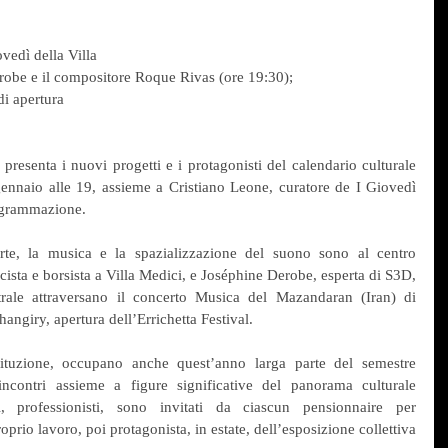
edì della Villa
Derobe e il compositore Roque Rivas (ore 19:30);
i apertura
presenta i nuovi progetti e i protagonisti del calendario culturale 
ennaio alle 19, assieme a Cristiano Leone, curatore de I Giovedì 
rogrammazione. 
rte, la musica e la spazializzazione del suono sono al centro 
ista e borsista a Villa Medici, e Joséphine Derobe, esperta di S3D, 
trale attraversano il concerto Musica del Mazandaran (Iran) di 
giry, apertura dell’Errichetta Festival.
stituzione, occupano anche quest’anno larga parte del semestre 
ncontri assieme a figure significative del panorama culturale 
ori, professionisti, sono invitati da ciascun pensionnaire per 
oprio lavoro, poi protagonista, in estate, dell’esposizione collettiva 