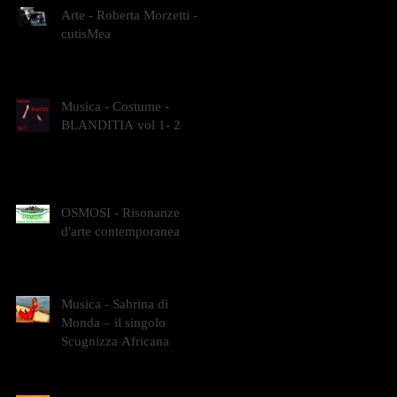
Arte - Roberta Morzetti -
cutisMea
Musica - Costume -
BLANDITIA vol 1- 2
OSMOSI - Risonanze
d'arte contemporanea
Musica - Sabrina di
Monda – il singolo
Scugnizza Africana