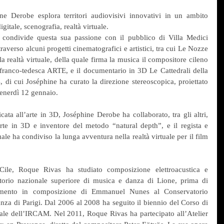
ine Derobe esplora territori audiovisivi innovativi in un ambito 
igitale, scenografia, realtà virtuale.
ta condivide questa sua passione con il pubblico di Villa Medici 
averso alcuni progetti cinematografici e artistici, tra cui Le Nozze 
 realtà virtuale, della quale firma la musica il compositore cileno 
ranco-tedesca ARTE, e il documentario in 3D Le Cattedrali della 
di cui Joséphine ha curato la direzione stereoscopica, proiettato 
venerdì 12 gennaio.
cata all’arte in 3D, Joséphine Derobe ha collaborato, tra gli altri, 
rte in 3D e inventore del metodo “natural depth”, e il regista e 
e ha condiviso la lunga avventura nella realtà virtuale per il film 
ile, Roque Rivas ha studiato composizione elettroacustica e 
torio nazionale superiore di musica e danza di Lione, prima di 
amento in composizione di Emmanuel Nunes al Conservatorio 
nza di Parigi. Dal 2006 al 2008 ha seguito il biennio del Corso di 
le dell’IRCAM. Nel 2011, Roque Rivas ha partecipato all’Atelier 