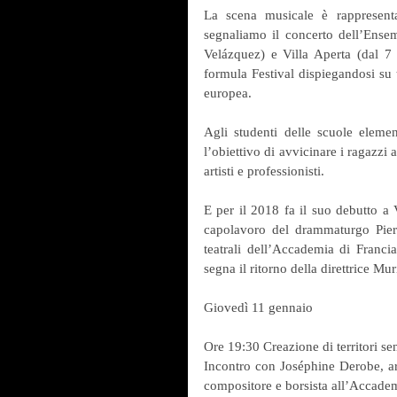
La scena musicale è rappresent
segnaliamo il concerto dell’Ense
Velázquez) e Villa Aperta (dal 7 
formula Festival dispiegandosi su tr
europea.
Agli studenti delle scuole elemen
l’obiettivo di avvicinare i ragazzi ai
artisti e professionisti.
E per il 2018 fa il suo debutto a V
capolavoro del drammaturgo Pier
teatrali dell’Accademia di Francia
segna il ritorno della direttrice Mur
Giovedì 11 gennaio
Ore 19:30 Creazione di territori se
Incontro con Joséphine Derobe, art
compositore e borsista all’Accade