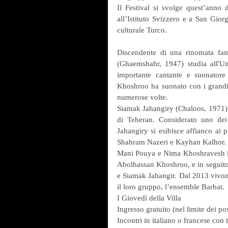
Il Festival si svolge quest’anno d
all’Istituto Svizzero e a San Gior
culturale Turco.
Discendente di una rinomata fami
(Ghaemshahr, 1947) studia all'Uni
importante cantante e suonatore 
Khoshroo ha suonato con i grandi m
numerose volte.
Siamak Jahangiry (Chaloos, 1971) è 
di Teheran. Considerato uno dei 
Jahangiry si esibisce affianco ai
Shahram Nazeri e Kayhan Kalhor.
Mani Pouya e Nima Khoshravesh inizi
Abolhassan Khoshroo, e in seguito 
e Siamak Jahangir. Dal 2013 vivono 
il loro gruppo, l’ensemble Barbat.
I Giovedì della Villa
Ingresso gratuito (nel limite dei pos
Incontri in italiano o francese con