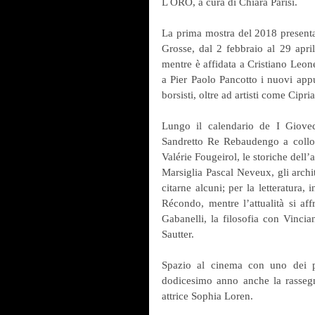
L ORO, a cura di Chiara Parisi. 
La prima mostra del 2018 presenta 
Grosse, dal 2 febbraio al 29 apri
mentre è affidata a Cristiano Leone
a Pier Paolo Pancotto i nuovi app
borsisti, oltre ad artisti come Cip
Lungo il calendario de I Giovedì 
Sandretto Re Rebaudengo a colloqu
Valérie Fougeirol, le storiche dell’
Marsiglia Pascal Neveux, gli archi
citarne alcuni; per la letteratura
Récondo, mentre l’attualità si af
Gabanelli, la filosofia con Vincia
Sautter.
Spazio al cinema con uno dei pi
dodicesimo anno anche la rasseg
attrice Sophia Loren.