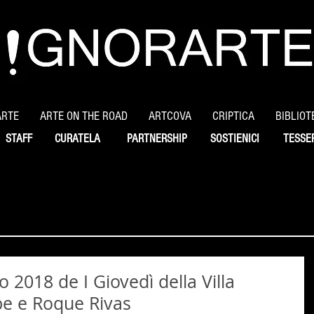
ARTE
ARTE ON THE ROAD
ARTCOVA
CRIPTICA
BIBLIOT
STAFF
CURATELA
PARTNERSHIP
SOSTIENICI
TESSE
2018 de I Giovedì della Villa
be e Roque Rivas