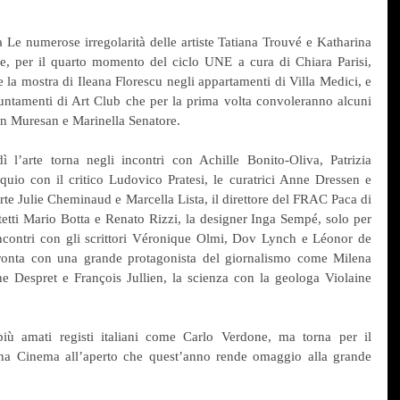
Le numerose irregolarità delle artiste Tatiana Trouvé e Katharina 
le, per il quarto momento del ciclo UNE a cura di Chiara Parisi, 
 la mostra di Ileana Florescu negli appartamenti di Villa Medici, e 
untamenti di Art Club che per la prima volta convoleranno alcuni 
rian Muresan e Marinella Senatore. 
l’arte torna negli incontri con Achille Bonito-Oliva, Patrizia 
io con il critico Ludovico Pratesi, le curatrici Anne Dressen e 
arte Julie Cheminaud e Marcella Lista, il direttore del FRAC Paca di 
tetti Mario Botta e Renato Rizzi, la designer Inga Sempé, solo per 
, incontri con gli scrittori Véronique Olmi, Dov Lynch e Léonor de 
fronta con una grande protagonista del giornalismo come Milena 
ne Despret e François Jullien, la scienza con la geologa Violaine 
ù amati registi italiani come Carlo Verdone, ma torna per il 
na Cinema all’aperto che quest’anno rende omaggio alla grande 