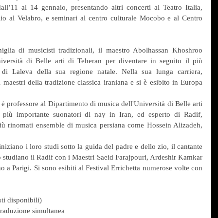
all’11 al 14 gennaio, presentando altri concerti al Teatro Italia, 
gio al Velabro, e seminari al centro culturale Mocobo e al Centro 
glia di musicisti tradizionali, il maestro Abolhassan Khoshroo 
versità di Belle arti di Teheran per diventare in seguito il più 
di Laleva della sua regione natale. Nella sua lunga carriera, 
aestri della tradizione classica iraniana e si è esibito in Europa 
professore al Dipartimento di musica dell'Università di Belle arti 
più importante suonatori di nay in Iran, ed esperto di Radif, 
 più rinomati ensemble di musica persiana come Hossein Alizadeh, 
ano i loro studi sotto la guida del padre e dello zio, il cantante 
studiano il Radif con i Maestri Saeid Farajpouri, Ardeshir Kamkar 
a Parigi. Si sono esibiti al Festival Errichetta numerose volte con 
ti disponibili)
 traduzione simultanea