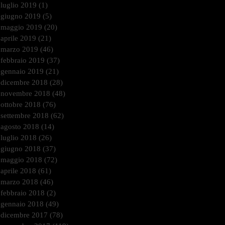
luglio 2019
(1)
1 post
giugno 2019
(5)
5 post
maggio 2019
(20)
20 post
aprile 2019
(21)
21 post
marzo 2019
(46)
46 post
febbraio 2019
(37)
37 post
gennaio 2019
(21)
21 post
dicembre 2018
(28)
28 post
novembre 2018
(48)
48 post
ottobre 2018
(76)
76 post
settembre 2018
(62)
62 post
agosto 2018
(14)
14 post
luglio 2018
(26)
26 post
giugno 2018
(37)
37 post
maggio 2018
(72)
72 post
aprile 2018
(61)
61 post
marzo 2018
(46)
46 post
febbraio 2018
(2)
2 post
gennaio 2018
(49)
49 post
dicembre 2017
(78)
78 post