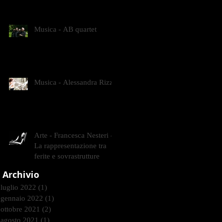
CONTEMPORANEI CHE
ANIMANO IL MUSEO D
Musica - AB quartet
Musica - Alessandra Rizzo
Arte - Francesca Nesteri -
La rappresentazione tra
ferite e sovrastrutture
Archivio
luglio 2022
(1)
1 post
gennaio 2022
(1)
1 post
ottobre 2021
(2)
2 post
agosto 2021
(1)
1 post