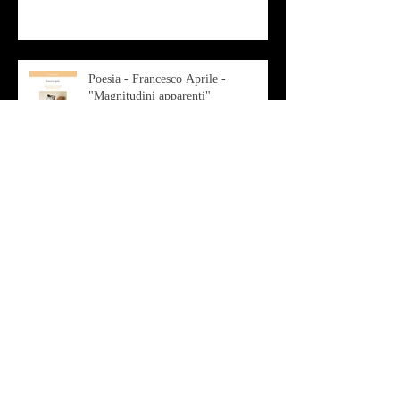
Poesia - Francesco Aprile -
"Magnitudini apparenti"
Musica - Alessandro Bertozzi
Arte - IL CRITICO D’ARTE
ROBERTO SOTTILE RACCONTA
GLI INTRECCI
CONTEMPORANEI CHE