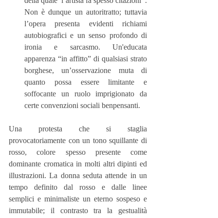
della quale  l’artista fa spesso citazioni  . 
Non è dunque un autoritratto; tuttavia 
l’opera presenta evidenti richiami 
autobiografici e un senso profondo di 
ironia e sarcasmo. Un'educata 
apparenza “in affitto” di qualsiasi strato 
borghese, un’osservazione muta di 
quanto possa essere limitante e 
soffocante un ruolo imprigionato da 
certe convenzioni sociali benpensanti.  
Una protesta che si staglia 
provocatoriamente con un tono squillante di 
rosso, colore spesso presente come 
dominante cromatica in molti altri dipinti ed 
illustrazioni. La donna seduta attende in un 
tempo definito dal rosso e dalle linee 
semplici e minimaliste un eterno sospeso e 
immutabile; il contrasto tra la gestualità 