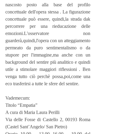
nascosto posto alla base del profilo 
concettuale dell'opera stessa . La figurazione 
concettuale può essere, quindi,la strada dak 
percorrere per una rieducazione delle 
emozioni.L'osservatore non 
guarderà,quindi,l'opera con un atteggiamento 
permeato da puro sentimentalismo o da 
stupore per l'immagine,ma anche con un 
background del sentire più analitico e quindi 
utile a stimolare maggiori riflessioni . Ben 
venga tutto ciò perchè possa,poi,come una 
eco trasferirsi a tutte le sfere del sentire.
Vademecum:
Titolo “Empatia”
A cura di Maria Laura Perilli
Via delle Fosse di Castello 2, 00193 Roma 
(Castel Sant’Angelo/ San Pietro)
Orario 10.00 – 13.00 16.00 – 19.00 dal 