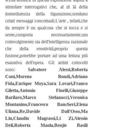
stimolare interrogativi che, al di là della 
immediatezza della figurazione,sondano 
celati messaggi concettuali.L'arte , infatti,che 
da sempre è un qualcosa che si tocca e si 
sente,comporta necessariamente,um 
coinvolgimento sia dell'intelligenza razionale 
che della emotività;proprio questa 
fusione,potrebbe portare ad uma lettura più 
esaustiva dell'opera. Gli artisti coinvolti 
sono: 
Salvatore Alessi,Roberta 
Coni,Moreno Bondi,Adriano 
Fida,Enrique Moya,Sara Lovari,Franco 
Giletta,Antonio Finelli,Giuseppe 
Barilaro,Marco Stefanucci,Veronica 
Montanino,Francesco Bancheri,Elena 
Uliana,Re,Davide Dall'Osso,Ma 
Lin,Claudio Magrassi,Li Zi,Alessio 
Deli,Roberta Maola,Benjie Basili 