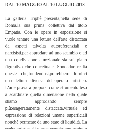
DAL 10 MAGGIO AL 10 LUGLIO 2018
La galleria Triphè presenta,nella sede di 
Roma,la sua prima collettiva dal titolo 
Empatia. Con le opere in esposizione si 
vuole tentare una lettura dell'arte distaccata 
da aspetti talvolta autoreferenziali e 
narcisisti,per approdare ad uno scambio e ad 
una condivisione emozionale sia sul piano 
figurativo che concettuale .Sono due realtà 
queste che,fondendosi,potrebbero fornirci 
una lettura diversa dell'operato artistico. 
L'arte prova a proporsi come strumento teso 
a scardinare quella dimensione nella quale 
stiamo approdando sempre 
più:esageratamente distaccata,virtuale ed 
espressione di relazioni umane superficiali 
nonchè permeate da uno stato di liquidità. La 
scelta artistica di questa esposizione aspira a 