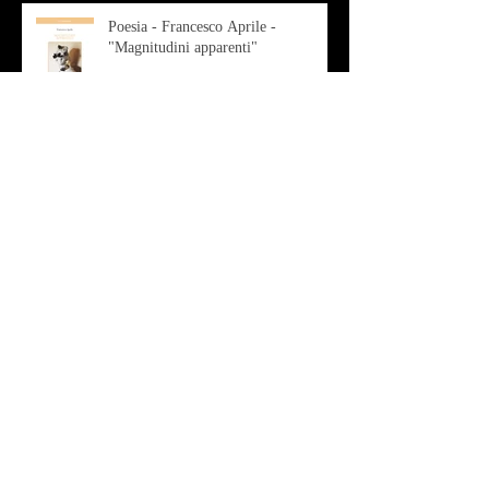
Poesia - Francesco Aprile -
"Magnitudini apparenti"
Musica - Alessandro Bertozzi
Arte - IL CRITICO D’ARTE
ROBERTO SOTTILE RACCONTA
GLI INTRECCI
CONTEMPORANEI CHE
ANIMANO IL MUSEO D