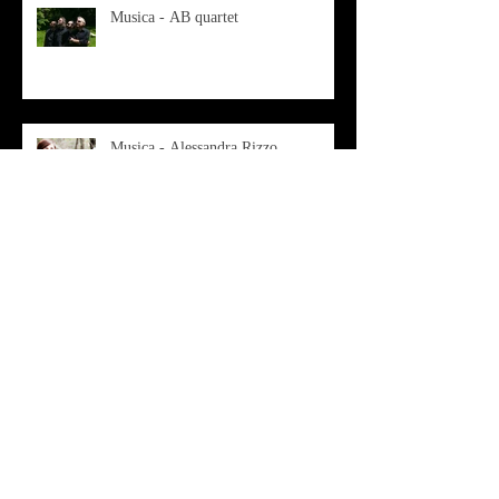
Musica - AB quartet
Musica - Alessandra Rizzo
Arte - Francesca Nesteri - La
rappresentazione tra ferite e
sovrastrutture
Archivio
luglio 2022
(1)
1 post
gennaio 2022
(1)
1 post
ottobre 2021
(2)
2 post