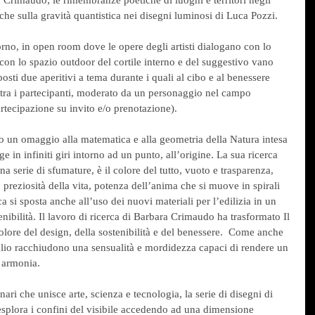
che sulla gravità quantistica nei disegni luminosi di Luca Pozzi. 
giorno, in open room dove le opere degli artisti dialogano con lo 
con lo spazio outdoor del cortile interno e del suggestivo vano 
osti due aperitivi a tema durante i quali al cibo e al benessere 
tra i partecipanti, moderato da un personaggio nel campo 
artecipazione su invito e/o prenotazione). 
 un omaggio alla matematica e alla geometria della Natura intesa 
in infiniti giri intorno ad un punto, all’origine. La sua ricerca 
na serie di sfumature, è il colore del tutto, vuoto e trasparenza, 
, preziosità della vita, potenza dell’anima che si muove in spirali 
tica si sposta anche all’uso dei nuovi materiali per l’edilizia in un 
enibilità. Il lavoro di ricerca di Barbara Crimaudo ha trasformato Il 
olore del design, della sostenibilità e del benessere.  Come anche 
iglio racchiudono una sensualità e mordidezza capaci di rendere un 
e armonia.
nari che unisce arte, scienza e tecnologia, la serie di disegni di 
splora i confini del visibile accedendo ad una dimensione 