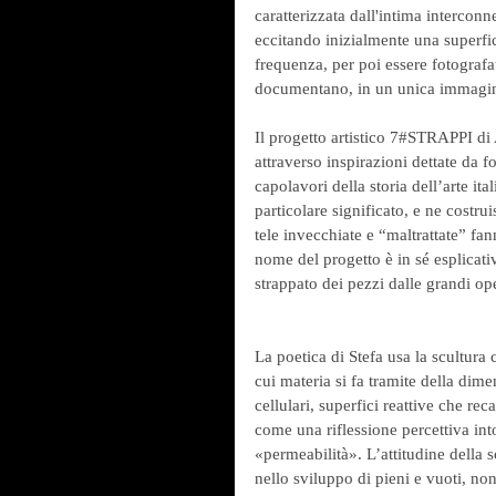
caratterizzata dall'intima intercon
eccitando inizialmente una superfici
frequenza, per poi essere fotografa
documentano, in un unica immagine
Il progetto artistico 7#STRAPPI di
attraverso inspirazioni dettate da f
capolavori della storia dell’arte it
particolare significato, e ne costru
tele invecchiate e “maltrattate” fan
nome del progetto è in sé esplicativ
strappato dei pezzi dalle grandi op
La poetica di Stefa usa la scultura
cui materia si fa tramite della di
cellulari, superfici reattive che r
come una riflessione percettiva in
«permeabilità». L’attitudine della s
nello sviluppo di pieni e vuoti, non