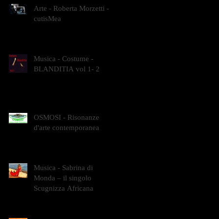
Arte - Roberta Morzetti -
cutisMea
Musica - Costume -
BLANDITIA vol 1- 2
OSMOSI - Risonanze
d'arte contemporanea
Musica - Sabrina di
Monda – il singolo
Scugnizza Africana