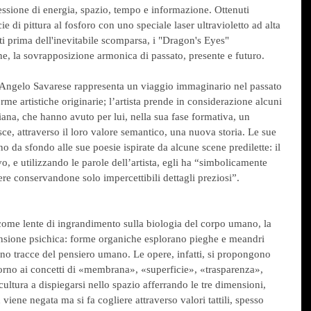
nessione di energia, spazio, tempo e informazione. Ottenuti 
e di pittura al fosforo con uno speciale laser ultravioletto ad alta 
ti prima dell'inevitabile scomparsa, i "Dragon's Eyes" 
, la sovrapposizione armonica di passato, presente e futuro.
 Angelo Savarese rappresenta un viaggio immaginario nel passato 
orme artistiche originarie; l’artista prende in considerazione alcuni 
aliana, che hanno avuto per lui, nella sua fase formativa, un 
isce, attraverso il loro valore semantico, una nuova storia. Le sue 
no da sfondo alle sue poesie ispirate da alcune scene predilette: il 
o, e utilizzando le parole dell’artista, egli ha “simbolicamente 
ere conservandone solo impercettibili dettagli preziosi”. 
 come lente di ingrandimento sulla biologia del corpo umano, la 
mensione psichica: forme organiche esplorano pieghe e meandri 
ecano tracce del pensiero umano. Le opere, infatti, si propongono 
torno ai concetti di «membrana», «superficie», «trasparenza», 
cultura a dispiegarsi nello spazio afferrando le tre dimensioni, 
 viene negata ma si fa cogliere attraverso valori tattili, spesso 