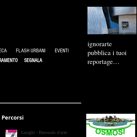
ignorarte
ECA
FLASH URBANI
EVENTI
pubblica i tuoi
reportage
RAMENTO
SEGNALA
fotografici
Percorsi
Luoghi - Biennale d'arte