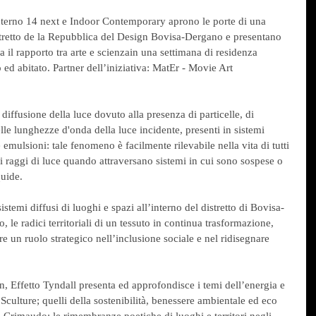
terno 14 next e Indoor Contemporary aprono le porte di una 
tretto de la Repubblica del Design Bovisa-Dergano e presentano 
 il rapporto tra arte e scienzain una settimana di residenza 
 ed abitato. Partner dell’iniziativa: MatEr - Movie Art 
diffusione della luce dovuto alla presenza di particelle, di 
le lunghezze d'onda della luce incidente, presenti in sistemi 
e emulsioni: tale fenomeno è facilmente rilevabile nella vita di tutti 
i raggi di luce quando attraversano sistemi in cui sono sospese o 
quide. 
istemi diffusi di luoghi e spazi all’interno del distretto di Bovisa-
le radici territoriali di un tessuto in continua trasformazione, 
e un ruolo strategico nell’inclusione sociale e nel ridisegnare 
n, Effetto Tyndall presenta ed approfondisce i temi dell’energia e 
Sculture; quelli della sostenibilità, benessere ambientale ed eco 
a Crimaudo; le rimembranze poetiche di luoghi e territori negli 