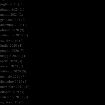
luglio 2021
(1)
1 post
giugno 2021
(1)
1 post
marzo 2021
(2)
2 post
gennaio 2021
(2)
2 post
dicembre 2020
(2)
2 post
ottobre 2020
(9)
9 post
settembre 2020
(2)
2 post
agosto 2020
(3)
3 post
luglio 2020
(4)
4 post
giugno 2020
(7)
7 post
maggio 2020
(1)
1 post
aprile 2020
(3)
3 post
marzo 2020
(1)
1 post
febbraio 2020
(6)
6 post
gennaio 2020
(7)
7 post
dicembre 2019
(4)
4 post
novembre 2019
(10)
10 post
ottobre 2019
(3)
3 post
settembre 2019
(3)
3 post
agosto 2019
(3)
3 post