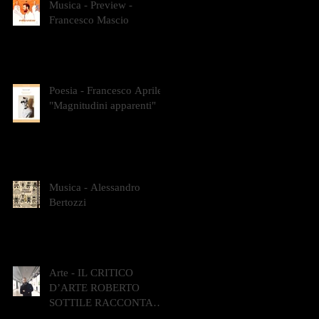
Musica - Preview -
Francesco Mascio
Poesia - Francesco Aprile -
"Magnitudini apparenti"
Musica - Alessandro
Bertozzi
Arte - IL CRITICO
D’ARTE ROBERTO
SOTTILE RACCONTA
GLI INTRECCI