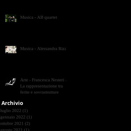
CONTEMPORANEI CHE
ANIMANO IL MUSEO D
Musica - AB quartet
Musica - Alessandra Rizzo
Arte - Francesca Nesteri -
La rappresentazione tra
ferite e sovrastrutture
Archivio
luglio 2022
(1)
1 post
gennaio 2022
(1)
1 post
ottobre 2021
(2)
2 post
agosto 2021
(1)
1 post