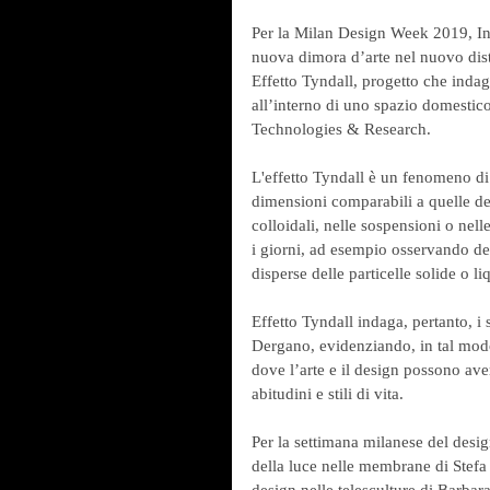
Per la Milan Design Week 2019, In
nuova dimora d’arte nel nuovo dis
Effetto Tyndall, progetto che indaga
all’interno di uno spazio domestico
Technologies & Research. 
L'effetto Tyndall è un fenomeno di 
dimensioni comparabili a quelle del
colloidali, nelle sospensioni o nell
i giorni, ad esempio osservando de
disperse delle particelle solide o li
Effetto Tyndall indaga, pertanto, i s
Dergano, evidenziando, in tal modo, 
dove l’arte e il design possono aver
abitudini e stili di vita. 
Per la settimana milanese del desig
della luce nelle membrane di Stefa 
design nelle telesculture di Barbar