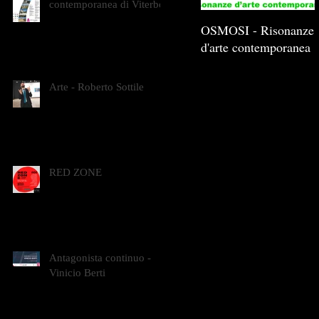
contemporanea di Viterbo
OSMOSI - Risonanze
d'arte contemporanea
Arte - Roberto Sottile
RED ZONE
Antagonista continuo -
Vinicio Berti