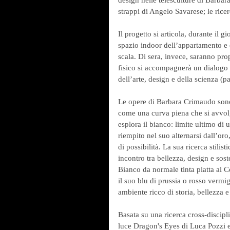
strappi di Angelo Savarese; le ricer
Il progetto si articola, durante il 
spazio indoor dell’appartamento e 
scala. Di sera, invece, saranno prop
fisico si accompagnerà un dialogo 
dell’arte, design e della scienza (p
Le opere di Barbara Crimaudo sono
come una curva piena che si avvolge 
esplora il bianco: limite ultimo di u
riempito nel suo alternarsi dall’oro
di possibilità. La sua ricerca stilis
incontro tra bellezza, design e sost
Bianco da normale tinta piatta al C
il suo blu di prussia o rosso verm
ambiente ricco di storia, bellezza 
Basata su una ricerca cross-discipli
luce Dragon's Eyes di Luca Pozzi e