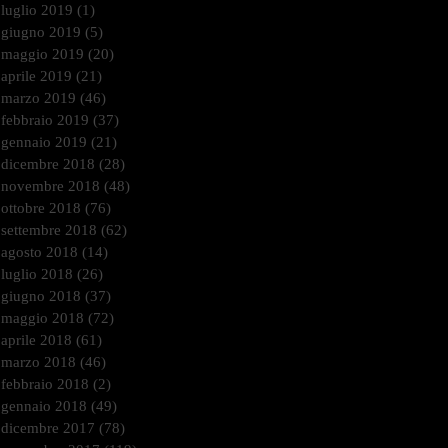
luglio 2019
(1)
1 post
giugno 2019
(5)
5 post
maggio 2019
(20)
20 post
aprile 2019
(21)
21 post
marzo 2019
(46)
46 post
febbraio 2019
(37)
37 post
gennaio 2019
(21)
21 post
dicembre 2018
(28)
28 post
novembre 2018
(48)
48 post
ottobre 2018
(76)
76 post
settembre 2018
(62)
62 post
agosto 2018
(14)
14 post
luglio 2018
(26)
26 post
giugno 2018
(37)
37 post
maggio 2018
(72)
72 post
aprile 2018
(61)
61 post
marzo 2018
(46)
46 post
febbraio 2018
(2)
2 post
gennaio 2018
(49)
49 post
dicembre 2017
(78)
78 post