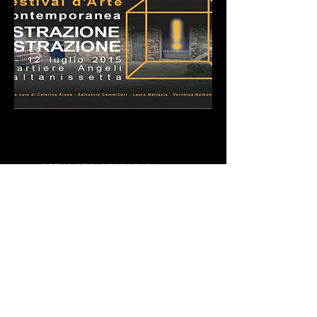
Festival d'arte
contemporanea
Estrazione/Astrazione
ISBN
9791220006194
Scarica