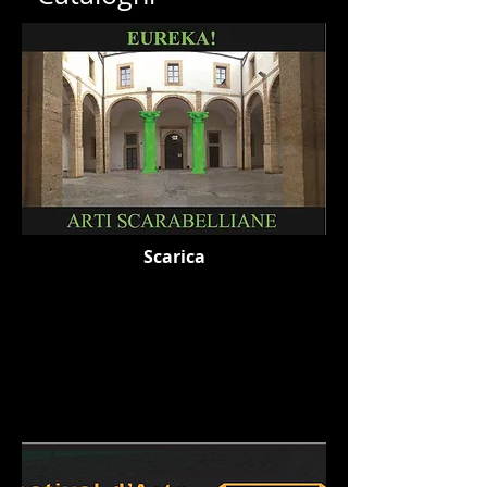
Scarica
Eureka!
Arti
Scarabelliane