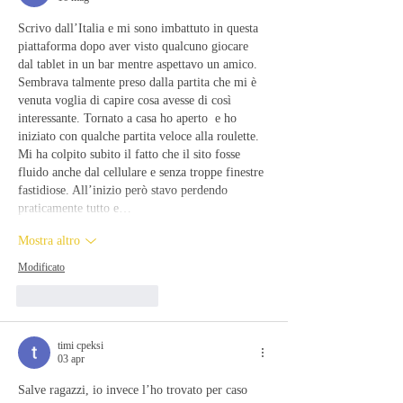
Scrivo dall’Italia e mi sono imbattuto in questa 
piattaforma dopo aver visto qualcuno giocare 
dal tablet in un bar mentre aspettavo un amico. 
Sembrava talmente preso dalla partita che mi è 
venuta voglia di capire cosa avesse di così 
interessante. Tornato a casa ho aperto  e ho 
iniziato con qualche partita veloce alla roulette. 
Mi ha colpito subito il fatto che il sito fosse 
fluido anche dal cellulare e senza troppe finestre 
fastidiose. All’inizio però stavo perdendo 
praticamente tutto e…
Mostra altro
Modificato
Mi piace
Rispondi
timi cpeksi
03 apr
Salve ragazzi, io invece l’ho trovato per caso 