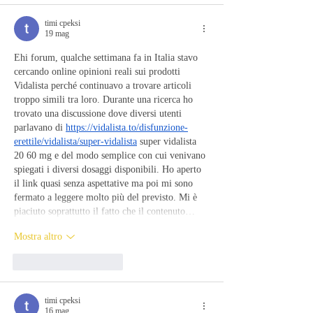
timi cpeksi
19 mag
Ehi forum, qualche settimana fa in Italia stavo 
cercando online opinioni reali sui prodotti 
Vidalista perché continuavo a trovare articoli 
troppo simili tra loro. Durante una ricerca ho 
trovato una discussione dove diversi utenti 
parlavano di 
https://vidalista.to/disfunzione-
erettile/vidalista/super-vidalista
 super vidalista 
20 60 mg e del modo semplice con cui venivano 
spiegati i diversi dosaggi disponibili. Ho aperto 
il link quasi senza aspettative ma poi mi sono 
fermato a leggere molto più del previsto. Mi è 
piaciuto soprattutto il fatto che il contenuto…
Mostra altro
Mi piace
Rispondi
timi cpeksi
16 mag