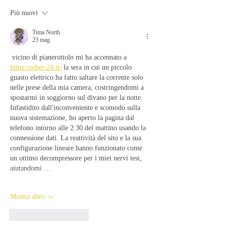
Più nuovi
Tima North
23 mag
 vicino di pianerottolo mi ha accennato a 
https://rebet-24.it/
 la sera in cui un piccolo 
guasto elettrico ha fatto saltare la corrente solo 
nelle prese della mia camera, costringendomi a 
spostarmi in soggiorno sul divano per la notte. 
Infastidito dall'inconveniente e scomodo sulla 
nuova sistemazione, ho aperto la pagina dal 
telefono intorno alle 2:30 del mattino usando la 
connessione dati. La reattività del sito e la sua 
configurazione lineare hanno funzionato come 
un ottimo decompressore per i miei nervi tesi, 
aiutandomi …
Mostra altro
Mi piace
Rispondi