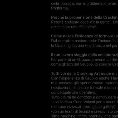
della plastica, sia a problematiche amb
Pontormo.
Perché la propensione della Cracking 
Perché andiamo dove c’è la gente. Dov
e suscitare una riflessione.
Come nasce l’esigenza di formare un
Dal semplice assioma che l’unione fa l
la Cracking sia una realtà unica nel pa
Il tuo lavoro viaggia dalla collabora
Far parte di un Gruppo prevede un delica
come gli altri del Gruppo, io sono la Cr
Tutti voi della Cracking Art usate un
Con l’esperienza di Gruppo anche il lavor
mio passato già sperimentavo materie e
rivisitazione pittorica e formale e dopo 
concettuale che operativo.
Tutto ciò mi ha condotto a condividere al
-con l’artista Carla Volpati porto avanti
e umane (
www.arbremagique.gallery
)
-con un team di tecnici e creativi sto 
Time Machine Infinity Monkey, che parte