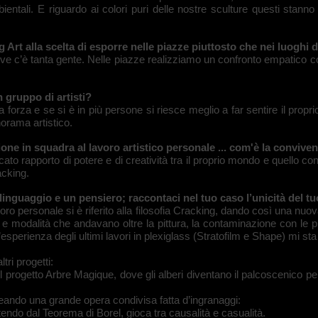
ientali. E riguardo ai colori puri delle nostre sculture questi stann
Art alla scelta di esporre nelle piazze piuttosto che nei luoghi d
e c’è tanta gente. Nelle piazze realizziamo un confronto empatico c
 gruppo di artisti?
a forza e se si è in più persone si riesce meglio a far sentire il pr
norama artistico.
zione in squadra al lavoro artistico personale ... com'è la conviv
to rapporto di potere e di creatività tra il proprio mondo e quello cond
acking.
 linguaggio e un pensiero; raccontaci nel tuo caso l’unicità del t
o personale si è riferito alla filosofia Cracking, dando così una nuova 
 modalità che andavano oltre la pittura, la contaminazione con le pl
l’esperienza degli ultimi lavori in plexiglass (Stratofilm e Shape) mi st
tri progetti:
 il progetto Arbre Magique, dove gli alberi diventano il palcoscenico per
creando una grande opera condivisa fatta d’ingranaggi:
ndo dal Teorema di Borel, gioca tra causalità e casualità.