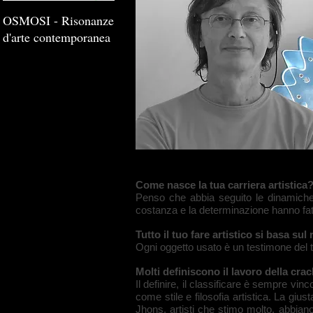
OSMOSI - Risonanze
d'arte contemporanea
Come nasce la tua carriera artistica
Penso che abbia seguito le dinamiche 
costanza e la determinazione hanno fatt
Tutto il tuo fare artistico si basa su
Ogni oggetto usato è un testimone del 
Molti definiscono il lavoro della crac
Il definire, il classificare è sempre vi
come stile e filosofia artistica. La g
Jhons, artisti che stimo molto, abbiano