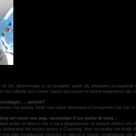
?
di chi, determinato in un progetto, parte da situazioni occasional
o da collante per creare i passi successivi e vivere esperienze più m
l riciclaggio … perché?
tempo che passa. Nelle mie opere diventano un’emozione che non si pu
king art come neo pop, raccontaci il tuo punto di vista ..
ncolato al tipo di elenco che si ha a disposizione. In questo elenco non
iusta definizione del nostro lavoro è Cracking. Non mi risulta che An
 mai fatto installazioni invasive in piazze e musei, rimandando sia a