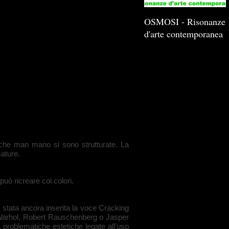
OSMOSI - Risonanze
d'arte contemporanea
i che man mano si sono strutturate. La
ature.
ò ricreare coi colori.
 è stata ancora inserita la voce Cracking
dy Warhol, Robert Rauschenberg o Jasper
 problematiche estetiche legate all’uso