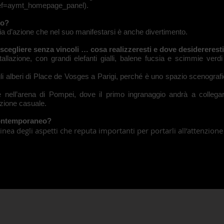
ef=aymt_homepage_panel).
ro?
ia d’azione che nel suo manifestarsi è anche divertimento.
 scegliere senza vincoli … cosa realizzeresti e dove desidereresti
llazione, con grandi elefanti gialli, balene fucsia e scimmie verdi
i alberi di Place de Vosges a Parigi, perché è uno spazio scenografic
 nell’arena di Pompei, dove il primo ingranaggio andrà a collegar
zione casuale.
a contemporaneo?
inea degli aspetti che reputa importanti per portarli all’attenzione d