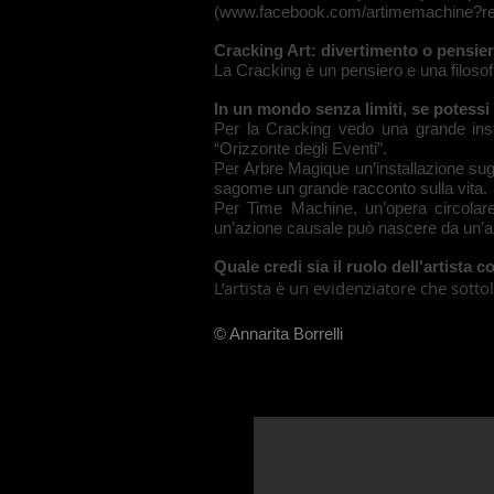
(
www.facebook.com/artimemachine?r
Cracking Art: divertimento o pensie
La Cracking è un pensiero e una filosof
In un mondo senza limiti, se potessi
Per la Cracking vedo una grande insta
“Orizzonte degli Eventi”.
Per Arbre Magique un’installazione sugl
sagome un grande racconto sulla vita.
Per Time Machine, un’opera circolare
un’azione causale può nascere da un’a
Quale credi sia il ruolo dell'artist
L’artista è un evidenziatore che sottol
© Annarita Borrelli