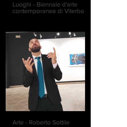
Luoghi - Biennale d'arte
contemporanea di Viterbo
Arte - Roberto Sottile