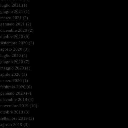
luglio 2021
(1)
1 post
giugno 2021
(1)
1 post
marzo 2021
(2)
2 post
gennaio 2021
(2)
2 post
dicembre 2020
(2)
2 post
ottobre 2020
(9)
9 post
settembre 2020
(2)
2 post
agosto 2020
(3)
3 post
luglio 2020
(4)
4 post
giugno 2020
(7)
7 post
maggio 2020
(1)
1 post
aprile 2020
(3)
3 post
marzo 2020
(1)
1 post
febbraio 2020
(6)
6 post
gennaio 2020
(7)
7 post
dicembre 2019
(4)
4 post
novembre 2019
(10)
10 post
ottobre 2019
(3)
3 post
settembre 2019
(3)
3 post
agosto 2019
(3)
3 post