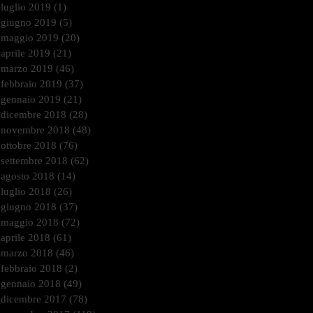
luglio 2019
(1)
1 post
giugno 2019
(5)
5 post
maggio 2019
(20)
20 post
aprile 2019
(21)
21 post
marzo 2019
(46)
46 post
febbraio 2019
(37)
37 post
gennaio 2019
(21)
21 post
dicembre 2018
(28)
28 post
novembre 2018
(48)
48 post
ottobre 2018
(76)
76 post
settembre 2018
(62)
62 post
agosto 2018
(14)
14 post
luglio 2018
(26)
26 post
giugno 2018
(37)
37 post
maggio 2018
(72)
72 post
aprile 2018
(61)
61 post
marzo 2018
(46)
46 post
febbraio 2018
(2)
2 post
gennaio 2018
(49)
49 post
dicembre 2017
(78)
78 post