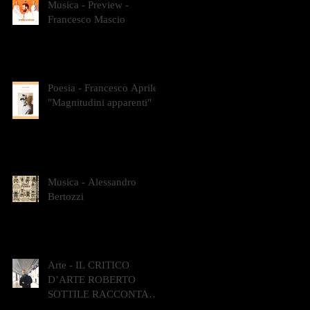
Musica - Preview -
Francesco Mascio
Poesia - Francesco Aprile -
"Magnitudini apparenti"
Musica - Alessandro
Bertozzi
Arte - IL CRITICO
D’ARTE ROBERTO
SOTTILE RACCONTA
GLI INTRECCI