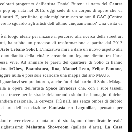
olorati progettato dall’artista Daniel Buren: si tratta del 
Centre 
le pop up nata nel 2015, oggi sede di un corpus di opere che va 
i nostri. E, per finire, quale miglior museo se non il 
CAC (Centro 
ere lo sguardo agli artisti dell’ultimo cinquantennio? Una visita va 
 il luogo ideale per iniziare il percorso alla ricerca della street art 
atti, ha subito un processo di trasformazione a partire dal 2013 
Arte Urbano Soho)
. L’iniziativa mira a dare un nuovo aspetto alla 
uotidianità della città e creando un legame diretto tra l’arte 
essa vive. Ad animare le pareti del quartiere di Soho ci hanno 
ionali:
Obey, Boamistura, Roa, Manuel Leon, Felipe Pantone, 
 sfuggire nulla è possibile scaricare una mappa dal sito MAUS.
 di guardarvi sempre intorno, anche fuori dal barrio di Soho. Málaga 
la a opera dell’artista 
Space Invaders
 che, con i suoi tasselli 
le sue tracce per le strade rielaborando simboli e immagini tipiche: 
ndiera nazionale, la cerveza. Più naïf, ma senza ombra di dubbio 
eet art dell’associazione 
Fantasía en Lagunillas
, pensato per 
.
ioni e aver ricercato tanta arte di strada, non dimenticate le realtà 
gliatissimi: 
Mahatma Showroom
 (galleria d’arte), 
La Casa 