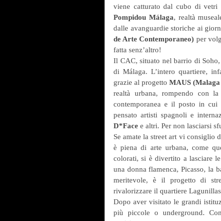
viene catturato dal cubo di vetri c
Pompidou Málaga
, realtà musea
dalle avanguardie storiche ai giorn
de Arte Contemporaneo)
 per volg
fatta senz’altro!
Il CAC, situato nel barrio di Soho, è
di Málaga. L’intero quartiere, inf
grazie al progetto 
MAUS (Malaga 
realtà urbana, rompendo con la q
contemporanea e il posto in cui 
pensato artisti spagnoli e internaz
D*Face
 e altri. Per non lasciarsi
Se amate la street art vi consiglio
è piena di arte urbana, come quel
colorati, si è divertito a lasciare 
una donna flamenca, Picasso, la ba
meritevole, è il progetto di str
rivalorizzare il quartiere Lagunillas
Dopo aver visitato le grandi istituz
più piccole o underground. Consi