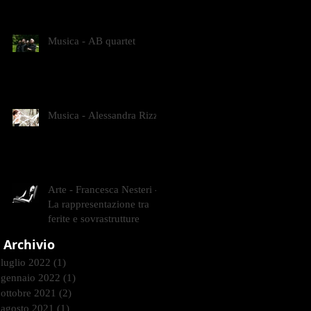
CONTEMPORANEI CHE
ANIMANO IL MUSEO D
Musica - AB quartet
Musica - Alessandra Rizzo
Arte - Francesca Nesteri -
La rappresentazione tra
ferite e sovrastrutture
Archivio
luglio 2022
(1)
1 post
gennaio 2022
(1)
1 post
ottobre 2021
(2)
2 post
agosto 2021
(1)
1 post