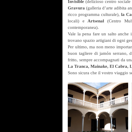
Invisible
 (delizioso centro sociale 
Gravura
 (galleria d’arte adibita a
ricco programma culturale), 
la Ca
locali) e
 Artsenal
 (Centro Mult
contemporanea).
Vale la pena fare un salto anche 
trovano spazio artigiani di ogni ge
Per ultimo, ma non meno importante
buon tagliere di jamón serrano,
fritto, sempre accompagnati da una
La Tranca, Mainake, El Cabra, 
Sono sicura che il vostro viaggio se