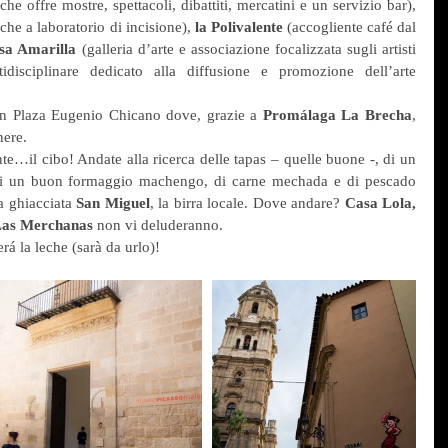
che offre mostre, spettacoli, dibattiti, mercatini e un servizio bar),
nche a laboratorio di incisione), 
la Polivalente
 (accogliente café dal 
sa Amarilla
 (galleria d’arte e associazione focalizzata sugli artisti 
idisciplinare dedicato alla diffusione e promozione dell’arte 
in Plaza Eugenio Chicano dove, grazie a 
Promálaga La Brecha
, 
nere.
…il cibo! Andate alla ricerca delle tapas – quelle buone -, di un 
 di un buon formaggio machengo, di carne mechada e di pescado 
 ghiacciata 
San Miguel
, la birra locale. Dove andare? 
Casa Lola, 
Las Merchanas
 non vi deluderanno.
rá la leche (sarà da urlo)!