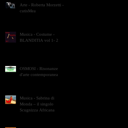
Arte - Roberta Morzetti -
cutisMea
Musica - Costume -
BLANDITIA vol 1- 2
OSMOSI - Risonanze
d'arte contemporanea
Musica - Sabrina di
Monda – il singolo
Scugnizza Africana