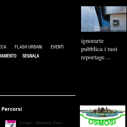
ignorarte
ECA
FLASH URBANI
EVENTI
pubblica i tuoi
reportage
RAMENTO
SEGNALA
fotografici
Percorsi
Luoghi - Biennale d'arte