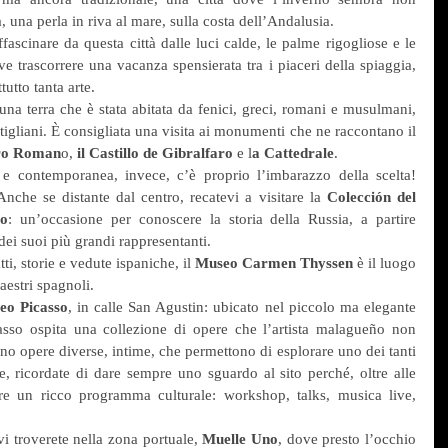
, una perla in riva al mare, sulla costa dell’Andalusia.
ffascinare da questa città dalle luci calde, le palme rigogliose e le 
ve trascorrere una vacanza spensierata tra i piaceri della spiaggia, 
utto tanta arte.
 una terra che è stata abitata da fenici, greci, romani e musulmani, 
tigliani. È consigliata una visita ai monumenti che ne raccontano il 
ro Roman
o,
 il Castillo de Gibralfaro
 e l
a Cattedrale
.
e contemporanea, invece, c’è proprio l’imbarazzo della scelta! 
Anche se distante dal centro, recatevi a visitare la 
Colección del 
go
: un’occasione per conoscere la storia della Russia, a partire 
dei suoi più grandi rappresentanti.
ti, storie e vedute ispaniche, il 
Museo Carmen Thyssen
 è il luogo 
aestri spagnoli.
eo Picasso
, in calle San Agustin: ubicato nel piccolo ma elegante 
sso ospita una collezione di opere che l’artista malagueño non 
 opere diverse, intime, che permettono di esplorare uno dei tanti 
tre, ricordate di dare sempre uno sguardo al sito perché, oltre alle 
e un ricco programma culturale: workshop, talks, musica live, 
.
i troverete nella zona portuale, 
Muelle Uno
, dove presto l’occhio 