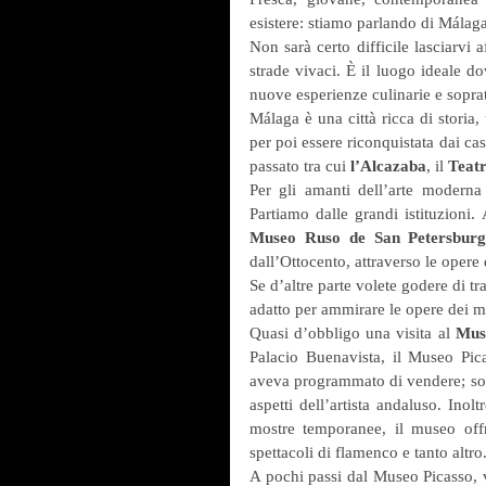
esistere: stiamo parlando di Málaga
Non sarà certo difficile lasciarvi a
strade vivaci. È il luogo ideale do
nuove esperienze culinarie e sopratt
Málaga è una città ricca di storia,
per poi essere riconquistata dai cas
passato tra cui 
l’Alcazaba
, il 
Teat
Per gli amanti dell’arte moderna 
Partiamo dalle grandi istituzioni. 
Museo Ruso de San Petersbur
dall’Ottocento, attraverso le opere 
Se d’altre parte volete godere di trat
adatto per ammirare le opere dei m
Quasi d’obbligo una visita al
 Mus
Palacio Buenavista, il Museo Pica
aveva programmato di vendere; sono
aspetti dell’artista andaluso. Inol
mostre temporanee, il museo offr
spettacoli di flamenco e tanto altro
A pochi passi dal Museo Picasso, v