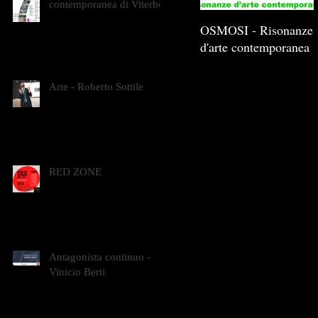
contemporanea di Viterbo
OSMOSI - Risonanze
d'arte contemporanea
Arte - Roberto Sottile
RED ZONE
Antagonista continuo -
Vinicio Berti