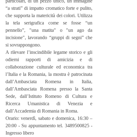
particolari, di un pezzo unico, un’immagine 
“a strati” di impatto cromatico forte e pulito, 
che supporta la matericità dei colori. Utilizza 
la tela serigrafica come se fosse “un 
pennello”, "una matita" o "un ago da 
incisione", lavorando “gruppi di segni” che 
si sovrappongono.
A rilevare l’inscindibile legame storico e gli 
odierni rapporti di amicizia e di 
collaborazione culturale ed economica tra 
l’Italia e la Romania, la mostra è patrocinata 
dall’Ambasciata Romena in Italia, 
dall’Ambasciata Romena presso la Santa 
Sede, dall’Istituto Romeno di Cultura e 
Ricerca Umanistica di Venezia e 
dall’Accademia di Romania in Roma.
Orario: venerdì, sabato e domenica, 16:30 – 
20:00 - Su appuntamento tel. 3489500825 - 
Ingresso libero 