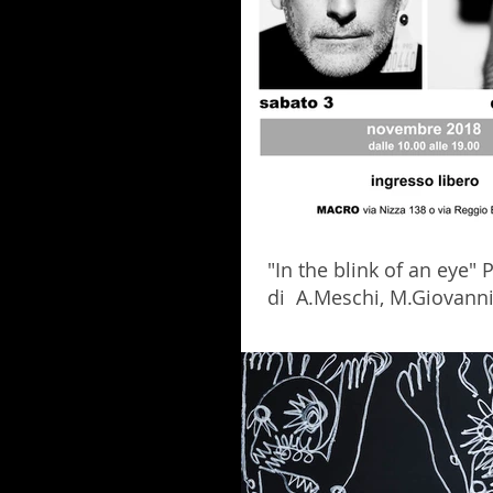
"In the blink of an eye"
di A.Meschi, M.Giovannin