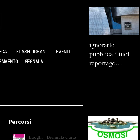
ignorarte
ECA
FLASH URBANI
EVENTI
pubblica i tuoi
reportage
RAMENTO
SEGNALA
fotografici
Percorsi
Luoghi - Biennale d'arte