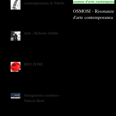
contemporanea di Viterbo
OSMOSI - Risonanze
d'arte contemporanea
Arte - Roberto Sottile
RED ZONE
Antagonista continuo -
Vinicio Berti