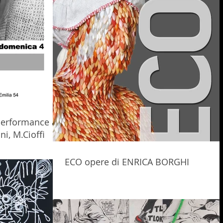
 Performance art
i, M.Cioffi
ECO opere di ENRICA BORGHI