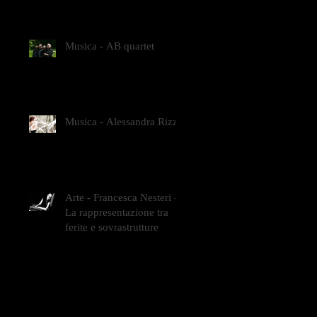
GLI INTRECCI
CONTEMPORANEI CHE
ANIMANO IL MUSEO D
Musica - AB quartet
Musica - Alessandra Rizzo
Arte - Francesca Nesteri -
La rappresentazione tra
ferite e sovrastrutture
ra