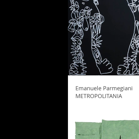
Emanuele Parmegiani
METROPOLITANIA