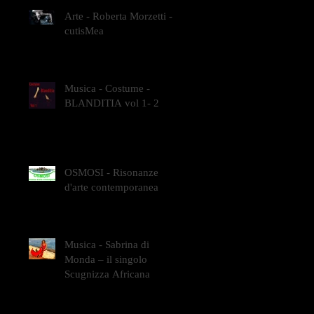
Arte - Roberta Morzetti -
cutisMea
Musica - Costume -
BLANDITIA vol 1- 2
OSMOSI - Risonanze
d'arte contemporanea
Musica - Sabrina di
Monda – il singolo
Scugnizza Africana