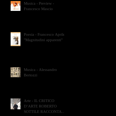
Musica - Preview -
Francesco Mascio
Poesia - Francesco Aprile -
"Magnitudini apparenti"
Musica - Alessandro
Bertozzi
Arte - IL CRITICO
D’ARTE ROBERTO
SOTTILE RACCONTA