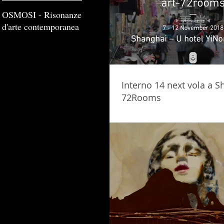
OSMOSI - Risonanze
d'arte contemporanea
Interno 14 next vola a S
72Rooms