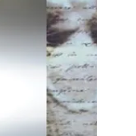
“U' marimotu vol.2”