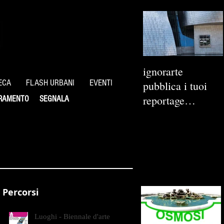
ignorarte
ECA
FLASH URBANI
EVENTI
pubblica i tuoi
reportage
RAMENTO
SEGNALA
fotografici
Percorsi
Luoghi - Biennale d'arte