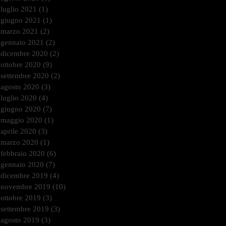
luglio 2021
(1)
1 post
giugno 2021
(1)
1 post
marzo 2021
(2)
2 post
gennaio 2021
(2)
2 post
dicembre 2020
(2)
2 post
ottobre 2020
(9)
9 post
settembre 2020
(2)
2 post
agosto 2020
(3)
3 post
luglio 2020
(4)
4 post
giugno 2020
(7)
7 post
maggio 2020
(1)
1 post
aprile 2020
(3)
3 post
marzo 2020
(1)
1 post
febbraio 2020
(6)
6 post
gennaio 2020
(7)
7 post
dicembre 2019
(4)
4 post
novembre 2019
(10)
10 post
ottobre 2019
(3)
3 post
settembre 2019
(3)
3 post
agosto 2019
(3)
3 post