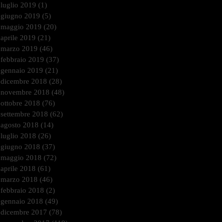
luglio 2019
(1)
1 post
giugno 2019
(5)
5 post
maggio 2019
(20)
20 post
aprile 2019
(21)
21 post
marzo 2019
(46)
46 post
febbraio 2019
(37)
37 post
gennaio 2019
(21)
21 post
dicembre 2018
(28)
28 post
novembre 2018
(48)
48 post
ottobre 2018
(76)
76 post
settembre 2018
(62)
62 post
agosto 2018
(14)
14 post
luglio 2018
(26)
26 post
giugno 2018
(37)
37 post
maggio 2018
(72)
72 post
aprile 2018
(61)
61 post
marzo 2018
(46)
46 post
febbraio 2018
(2)
2 post
gennaio 2018
(49)
49 post
dicembre 2017
(78)
78 post