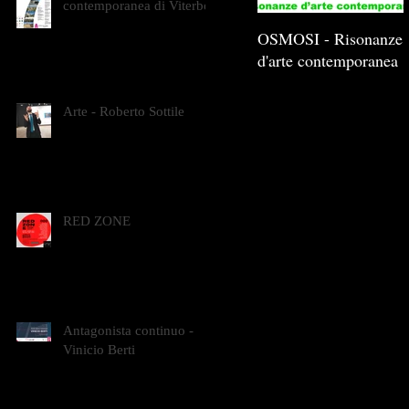
contemporanea di Viterbo
OSMOSI - Risonanze
d'arte contemporanea
Arte - Roberto Sottile
RED ZONE
Antagonista continuo -
Vinicio Berti