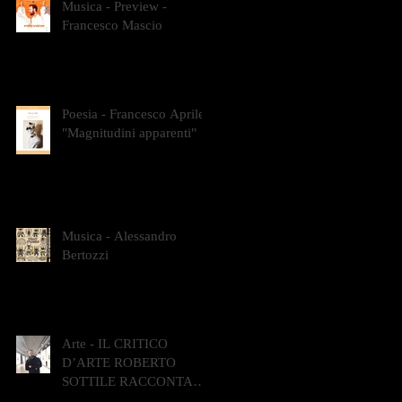
Musica - Preview -
Francesco Mascio
Poesia - Francesco Aprile -
"Magnitudini apparenti"
Musica - Alessandro
Bertozzi
Arte - IL CRITICO
D’ARTE ROBERTO
SOTTILE RACCONTA
GLI INTRECCI