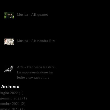
CONTEMPORANEI CHE
ANIMANO IL MUSEO D
Musica - AB quartet
Musica - Alessandra Rizzo
Arte - Francesca Nesteri -
La rappresentazione tra
ferite e sovrastrutture
Archivio
luglio 2022
(1)
1 post
gennaio 2022
(1)
1 post
ottobre 2021
(2)
2 post
agosto 2021
(1)
1 post