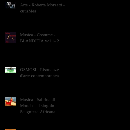
Arte - Roberta Morzetti -
cutisMea
Musica - Costume -
BLANDITIA vol 1- 2
OSMOSI - Risonanze
d'arte contemporanea
Musica - Sabrina di
Monda – il singolo
Scugnizza Africana