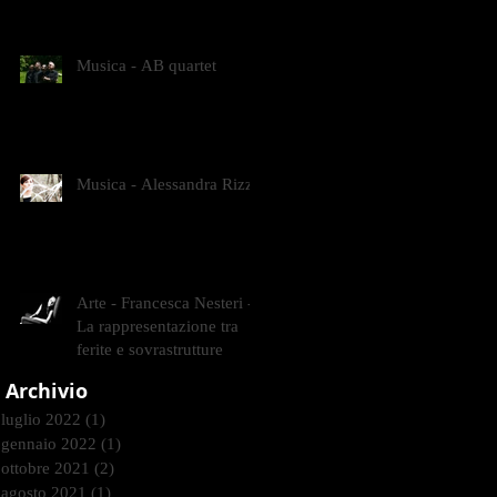
CONTEMPORANEI CHE
ANIMANO IL MUSEO D
Musica - AB quartet
Musica - Alessandra Rizzo
Arte - Francesca Nesteri -
La rappresentazione tra
ferite e sovrastrutture
Archivio
luglio 2022
(1)
1 post
gennaio 2022
(1)
1 post
ottobre 2021
(2)
2 post
agosto 2021
(1)
1 post