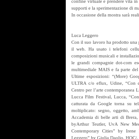
confine virtuale e prendere vita in
supporti e la sperimentazione di ma
In occasione della mostra sarà reali
Luca Leggero
Con il suo lavoro ha prodotto una pe
il web. Ha usato i telefoni cell
composizioni musicali e installazio
le grandi compagnie dot-com eserc
multimediale MAIS e fa parte del co
Ultime esposizioni: “(More) Goo
ULTRA c/o eflux, Udine, “Con de
Centro per l’arte contemporanea L
Lucca Film Festival, Lucca, “Cont
catturata da Google torna su tela
moltiplicato: segno, oggetto, a
Accademia di belle arti di Brera
byArthur Teutler, UvA New Medi
Contemporary Cities” by Irene 
Leggero” by Giulia Daolio, HOC/