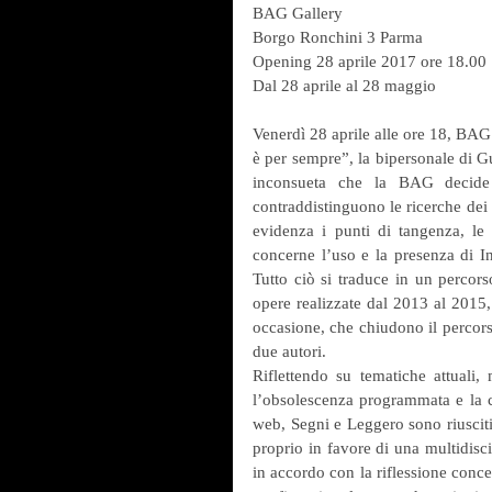
BAG Gallery 
Borgo Ronchini 3 Parma
Opening 28 aprile 2017 ore 18.00
Dal 28 aprile al 28 maggio
Venerdì 28 aprile alle ore 18, BAG 
è per sempre”, la bipersonale di G
inconsueta che la BAG decide d
contraddistinguono le ricerche dei d
evidenza i punti di tangenza, le p
concerne l’uso e la presenza di In
Tutto ciò si traduce in un percors
opere realizzate dal 2013 al 2015, 
occasione, che chiudono il percorso
due autori.
Riflettendo su tematiche attuali,
l’obsolescenza programmata e la c
web, Segni e Leggero sono riusciti
proprio in favore di una multidiscip
in accordo con la riflessione concet