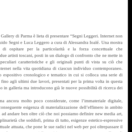
Gallery di Parma è lieta di presentare “Segni Leggeri. Internet non 
uido Segni e Luca Leggero a cura di Alessandra Ioalé. Una mostra 
i ospitare per la particolarità e la forza concettuale che 
ue artisti toscani, posti in un dialogo di confronto che ne mette in 
eculiari caratteristiche e gli originali punti di vista su ciò che 
ternet nella vita quotidiana di ciascun individuo contemporaneo. 
o espositivo cronologico e tematico in cui si colloca una serie di 
fino agli ultimi due lavori, presentati per la prima volta in questa 
 in galleria ma introducono già le nuove possibilità di ricerca dei 
 ma ancora molto poco considerate, come l’immateriale digitale, 
onseguente esigenza di materializzazione dell’effimero in ambito 
 ad andare ben oltre ciò che noi possiamo definire new media art, 
linarietà che soddisfi, prima di tutto, esigenze estetico-espressive 
tuale attuata, che pone le sue radici nel web per poi oltrepassare il 