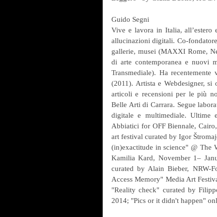
Guido Segni
Vive e lavora in Italia, all’estero 
allucinazioni digitali. Co-fondator
gallerie, musei (MAXXI Rome, Ne
di arte contemporanea e nuovi m
Transmediale). Ha recentemente v
(2011). Artista e Webdesigner, si 
articoli e recensioni per le più no
Belle Arti di Carrara. Segue labora
digitale e multimediale. Ultime 
Abbiatici for OFF Biennale, Cairo
art festival curated by Igor Štro
(in)exactitude in science" @ The 
Kamilia Kard, November 1– Janua
curated by Alain Bieber, NRW-F
Access Memory" Media Art Festiv
"Reality check" curated by Fili
2014; "Pics or it didn't happen" on