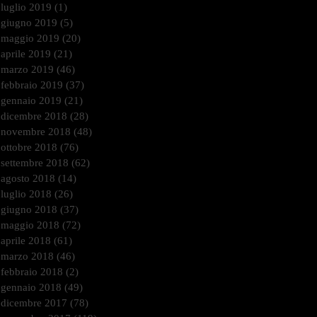
luglio 2019
(1)
1 post
giugno 2019
(5)
5 post
maggio 2019
(20)
20 post
aprile 2019
(21)
21 post
marzo 2019
(46)
46 post
febbraio 2019
(37)
37 post
gennaio 2019
(21)
21 post
dicembre 2018
(28)
28 post
novembre 2018
(48)
48 post
ottobre 2018
(76)
76 post
settembre 2018
(62)
62 post
agosto 2018
(14)
14 post
luglio 2018
(26)
26 post
giugno 2018
(37)
37 post
maggio 2018
(72)
72 post
aprile 2018
(61)
61 post
marzo 2018
(46)
46 post
febbraio 2018
(2)
2 post
gennaio 2018
(49)
49 post
dicembre 2017
(78)
78 post