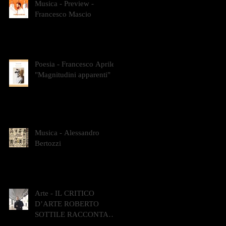
Musica - Preview -
Francesco Mascio
Poesia - Francesco Aprile -
"Magnitudini apparenti"
Musica - Alessandro
Bertozzi
Arte - IL CRITICO
D’ARTE ROBERTO
SOTTILE RACCONTA
GLI INTRECCI