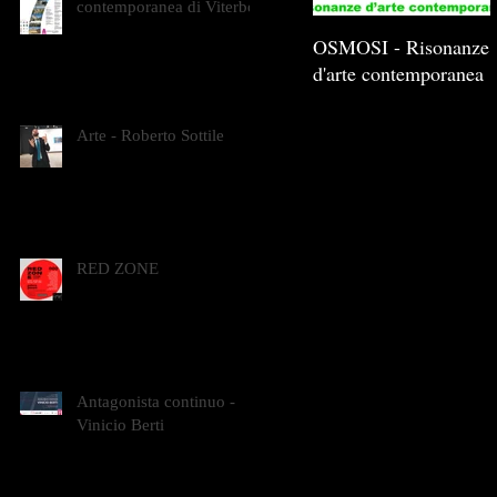
contemporanea di Viterbo
OSMOSI - Risonanze
d'arte contemporanea
Arte - Roberto Sottile
RED ZONE
Antagonista continuo -
Vinicio Berti