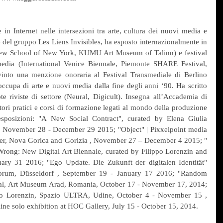
e in Internet nelle intersezioni tra arte, cultura dei nuovi media e 
e del gruppo Les Liens Invisibles, ha esposto internazionalmente in 
w School of New York, KUMU Art Museum of Talinn) e festival 
edia (International Venice Biennale, Piemonte SHARE Festival, 
into una menzione onoraria al Festival Transmediale di Berlino 
occupa di arte e nuovi media dalla fine degli anni ‘90. Ha scritto 
te riviste di settore (Neural, Digicult). Insegna all’Accademia di 
tori pratici e corsi di formazione legati al mondo della produzione 
esposizioni: "A New Social Contract", curated by Elena Giulia 
, November 28 - December 29 2015; "Object" | Pixxelpoint media 
majer, Nova Gorica and Gorizia , November 27 – December 4 2015; "
Wrong: New Digital Art Biennale, curated by Filippo Lorenzin and 
ry 31 2016; "Ego Update. Die Zukunft der digitalen Identität" 
orum, Düsseldorf , September 19 - January 17 2016; "Random 
al, Art Museum Arad, Romania, October 17 - November 17, 2014; 
ppo Lorenzin, Spazio ULTRA, Udine, October 4 - November 15 , 
line solo exhibition at HOC Gallery, July 15 - October 15, 2014.