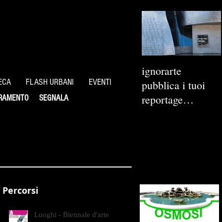
ignorarte
ECA
FLASH URBANI
EVENTI
pubblica i tuoi
reportage
RAMENTO
SEGNALA
fotografici
Percorsi
Luoghi - Biennale d'arte