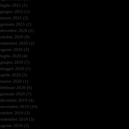
luglio 2021
(1)
1 post
giugno 2021
(1)
1 post
marzo 2021
(2)
2 post
gennaio 2021
(2)
2 post
dicembre 2020
(2)
2 post
ottobre 2020
(9)
9 post
settembre 2020
(2)
2 post
agosto 2020
(3)
3 post
luglio 2020
(4)
4 post
giugno 2020
(7)
7 post
maggio 2020
(1)
1 post
aprile 2020
(3)
3 post
marzo 2020
(1)
1 post
febbraio 2020
(6)
6 post
gennaio 2020
(7)
7 post
dicembre 2019
(4)
4 post
novembre 2019
(10)
10 post
ottobre 2019
(3)
3 post
settembre 2019
(3)
3 post
agosto 2019
(3)
3 post