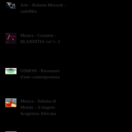
Arte - Roberta Morzetti -
cutisMea
Musica - Costume -
BLANDITIA vol 1- 2
OSMOSI - Risonanze
d'arte contemporanea
Musica - Sabrina di
Monda – il singolo
Scugnizza Africana