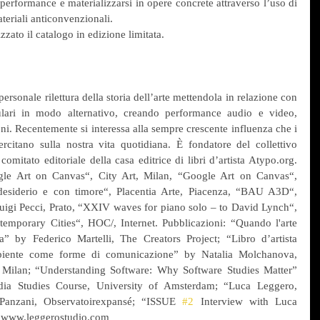
 performance e materializzarsi in opere concrete attraverso l’uso di 
teriali anticonvenzionali.
zzato il catalogo in edizione limitata.
rsonale rilettura della storia dell’arte mettendola in relazione con 
ulari in modo alternativo, creando performance audio e video, 
ni. Recentemente si interessa alla sempre crescente influenza che i 
itano sulla nostra vita quotidiana. È fondatore del collettivo 
mitato editoriale della casa editrice di libri d’artista Atypo.org. 
gle Art on Canvas“, City Art, Milan, “Google Art on Canvas“, 
siderio e con timore“, Placentia Arte, Piacenza, “BAU A3D“, 
uigi Pecci, Prato, “XXIV waves for piano solo – to David Lynch“, 
emporary Cities“, HOC/, Internet. Pubblicazioni: “Quando l'arte 
” by Federico Martelli, The Creators Project; “Libro d’artista 
mbiente come forme di comunicazione” by Natalia Molchanova, 
, Milan; “Understanding Software: Why Software Studies Matter” 
a Studies Course, University of Amsterdam; “Luca Leggero, 
Panzani, Observatoirexpansé; “ISSUE 
#2
 Interview with Luca 
. www.leggerostudio.com