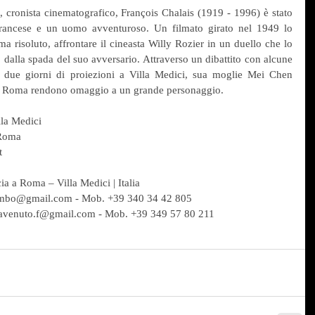
le, cronista cinematografico, François Chalais (1919 - 1996) è stato 
francese e un uomo avventuroso. Un filmato girato nel 1949 lo 
a risoluto, affrontare il cineasta Willy Rozier in un duello che lo 
 dalla spada del suo avversario. Attraverso un dibattito con alcune 
e due giorni di proiezioni a Villa Medici, sua moglie Mei Chen 
 a Roma rendono omaggio a un grande personaggio.
la Medici
 Roma
t
a a Roma – Villa Medici | Italia
ombo@gmail.com - Mob. +39 340 34 42 805
cavenuto.f@gmail.com - Mob. +39 349 57 80 211