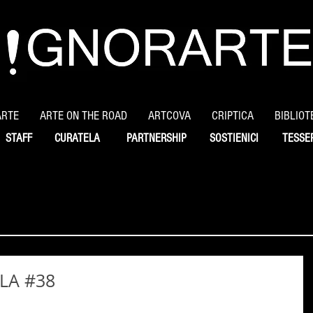
ARTE
ARTE ON THE ROAD
ARTCOVA
CRIPTICA
BIBLIOT
STAFF
CURATELA
PARTNERSHIP
SOSTIENICI
TESSE
LLA #38