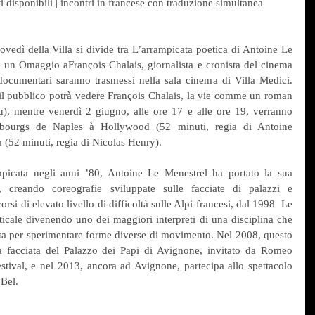
ti disponibili | incontri in francese con traduzione simultanea
vedì della Villa si divide tra L’arrampicata poetica di Antoine Le 
 un Omaggio aFrançois Chalais, giornalista e cronista del cinema 
documentari saranno trasmessi nella sala cinema di Villa Medici. 
il pubblico potrà vedere François Chalais, la vie comme un roman 
u), mentre venerdì 2 giugno, alle ore 17 e alle ore 19, verranno 
aubourgs de Naples à Hollywood (52 minuti, regia di Antoine 
a (52 minuti, regia di Nicolas Henry).
mpicata negli anni ’80, Antoine Le Menestrel ha portato la sua 
, creando coreografie sviluppate sulle facciate di palazzi e 
i di elevato livello di difficoltà sulle Alpi francesi, dal 1998  Le 
ticale divenendo uno dei maggiori interpreti di una disciplina che 
ta per sperimentare forme diverse di movimento. Nel 2008, questo 
lla facciata del Palazzo dei Papi di Avignone, invitato da Romeo 
festival, e nel 2013, ancora ad Avignone, partecipa allo spettacolo 
 Bel.