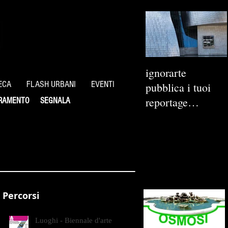
ignorarte
ECA
FLASH URBANI
EVENTI
pubblica i tuoi
reportage
RAMENTO
SEGNALA
fotografici
Percorsi
Luoghi - Biennale d'arte