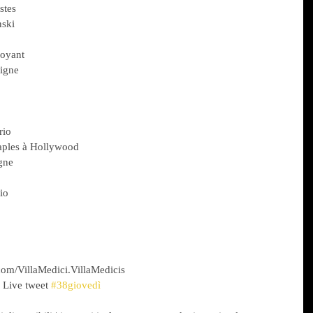
stes
nski
boyant
aigne
rio
aples à Hollywood
gne
io
com/VillaMedici.VillaMedicis
 Live tweet 
#38giovedì