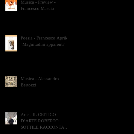
Musica - Preview -
Francesco Mascio
Poesia - Francesco Aprile -
"Magnitudini apparenti"
Musica - Alessandro
Bertozzi
Arte - IL CRITICO
D’ARTE ROBERTO
SOTTILE RACCONTA
GLI INTRECCI