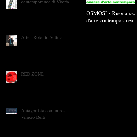
contemporanea di Viterbo
OSMOSI - Risonanze
d'arte contemporanea
Arte - Roberto Sottile
RED ZONE
Antagonista continuo -
Vinicio Berti