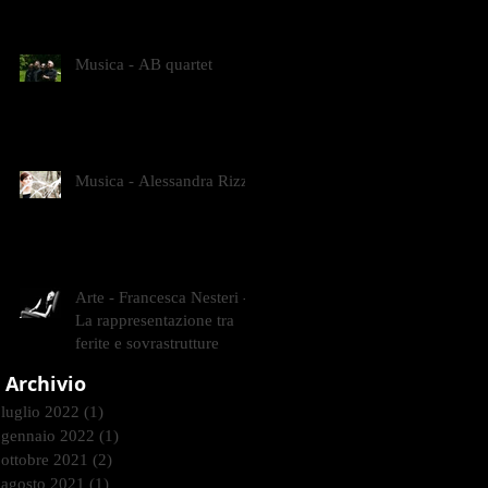
CONTEMPORANEI CHE
ANIMANO IL MUSEO D
Musica - AB quartet
Musica - Alessandra Rizzo
Arte - Francesca Nesteri -
La rappresentazione tra
ferite e sovrastrutture
Archivio
luglio 2022
(1)
1 post
gennaio 2022
(1)
1 post
ottobre 2021
(2)
2 post
agosto 2021
(1)
1 post