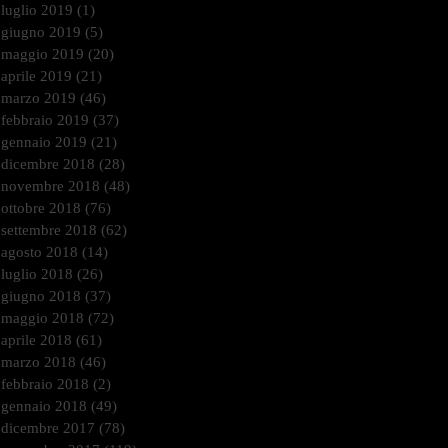
luglio 2019
(1)
1 post
giugno 2019
(5)
5 post
maggio 2019
(20)
20 post
aprile 2019
(21)
21 post
marzo 2019
(46)
46 post
febbraio 2019
(37)
37 post
gennaio 2019
(21)
21 post
dicembre 2018
(28)
28 post
novembre 2018
(48)
48 post
ottobre 2018
(76)
76 post
settembre 2018
(62)
62 post
agosto 2018
(14)
14 post
luglio 2018
(26)
26 post
giugno 2018
(37)
37 post
maggio 2018
(72)
72 post
aprile 2018
(61)
61 post
marzo 2018
(46)
46 post
febbraio 2018
(2)
2 post
gennaio 2018
(49)
49 post
dicembre 2017
(78)
78 post