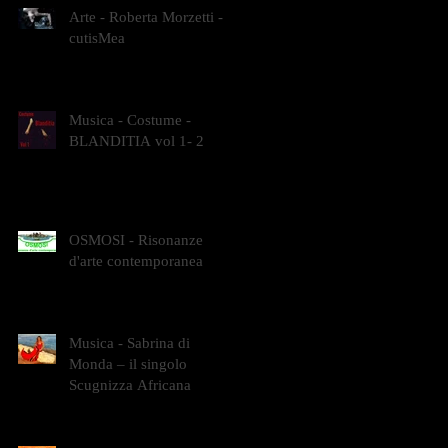
Arte - Roberta Morzetti -
cutisMea
Musica - Costume -
BLANDITIA vol 1- 2
OSMOSI - Risonanze
d'arte contemporanea
Musica - Sabrina di
Monda – il singolo
Scugnizza Africana