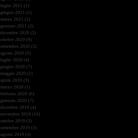
luglio 2021
(1)
1 post
giugno 2021
(1)
1 post
marzo 2021
(2)
2 post
gennaio 2021
(2)
2 post
dicembre 2020
(2)
2 post
ottobre 2020
(9)
9 post
settembre 2020
(2)
2 post
agosto 2020
(3)
3 post
luglio 2020
(4)
4 post
giugno 2020
(7)
7 post
maggio 2020
(1)
1 post
aprile 2020
(3)
3 post
marzo 2020
(1)
1 post
febbraio 2020
(6)
6 post
gennaio 2020
(7)
7 post
dicembre 2019
(4)
4 post
novembre 2019
(10)
10 post
ottobre 2019
(3)
3 post
settembre 2019
(3)
3 post
agosto 2019
(3)
3 post