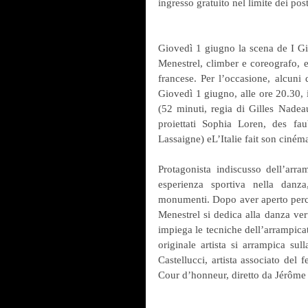
ingresso gratuito nel limite dei pos
Giovedì 1 giugno la scena de I Gio
Menestrel, climber e coreografo, e
francese. Per l’occasione, alcuni 
Giovedì 1 giugno, alle ore 20.30, 
(52 minuti, regia di Gilles Nadea
proiettati Sophia Loren, des f
Lassaigne) eL’Italie fait son ciném
Protagonista indiscusso dell’arra
esperienza sportiva nella danza
monumenti. Dopo aver aperto percors
Menestrel si dedica alla danza ver
impiega le tecniche dell’arrampica
originale artista si arrampica su
Castellucci, artista associato del 
Cour d’honneur, diretto da Jérôme