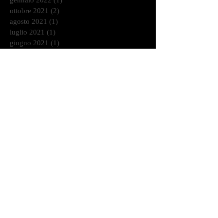
ottobre 2021
(2)
2 post
agosto 2021
(1)
1 post
luglio 2021
(1)
1 post
giugno 2021
(1)
1 post
marzo 2021
(2)
2 post
gennaio 2021
(2)
2 post
dicembre 2020
(2)
2 post
ottobre 2020
(9)
9 post
settembre 2020
(2)
2 post
agosto 2020
(3)
3 post
luglio 2020
(4)
4 post
giugno 2020
(7)
7 post
maggio 2020
(1)
1 post
aprile 2020
(3)
3 post
marzo 2020
(1)
1 post
febbraio 2020
(6)
6 post
gennaio 2020
(7)
7 post
dicembre 2019
(4)
4 post
novembre 2019
(10)
10 post
ottobre 2019
(3)
3 post