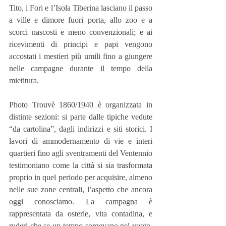
Tito, i Fori e l’Isola Tiberina lasciano il passo 
a ville e dimore fuori porta, allo zoo e a 
scorci nascosti e meno convenzionali; e ai 
ricevimenti di principi e papi vengono 
accostati i mestieri più umili fino a giungere 
nelle campagne durante il tempo della 
mietitura.
Photo Trouvè 1860/1940 è organizzata in 
distinte sezioni: si parte dalle tipiche vedute 
“da cartolina”, dagli indirizzi e siti storici. I 
lavori di ammodernamento di vie e interi 
quartieri fino agli sventramenti del Ventennio 
testimoniano come la città si sia trasformata 
proprio in quel periodo per acquisire, almeno 
nelle sue zone centrali, l’aspetto che ancora 
oggi conosciamo. La campagna è 
rappresentata da osterie, vita contadina, e 
ruderi che se un tempo sorgevano nel vuoto, 