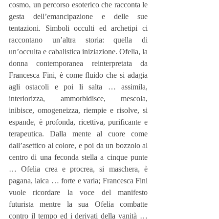
cosmo, un percorso esoterico che racconta le 
gesta dell’emancipazione e delle sue 
tentazioni. Simboli occulti ed archetipi ci 
raccontano un’altra storia: quella di 
un’occulta e cabalistica iniziazione. Ofelia, la 
donna contemporanea reinterpretata da 
Francesca Fini, è come fluido che si adagia 
agli ostacoli e poi li salta … assimila, 
interiorizza, ammorbidisce, mescola, 
inibisce, omogeneizza, riempie e risolve, si 
espande, è profonda, ricettiva, purificante e 
terapeutica. Dalla mente al cuore come 
dall’asettico al colore, e poi da un bozzolo al 
centro di una feconda stella a cinque punte 
… Ofelia crea e procrea, si maschera, è 
pagana, laica … forte e varia; Francesca Fini 
vuole ricordare la voce del manifesto 
futurista mentre la sua Ofelia combatte 
contro il tempo ed i derivati della vanità … 