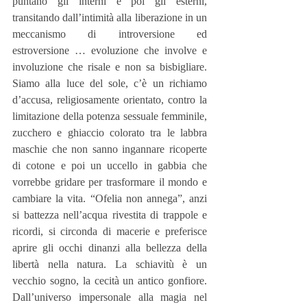
puntano gli interni e poi gli esterni, 
transitando dall’intimità alla liberazione in un 
meccanismo di introversione ed 
estroversione … evoluzione che involve e 
involuzione che risale e non sa bisbigliare. 
Siamo alla luce del sole, c’è un richiamo 
d’accusa, religiosamente orientato, contro la 
limitazione della potenza sessuale femminile, 
zucchero e ghiaccio colorato tra le labbra 
maschie che non sanno ingannare ricoperte 
di cotone e poi un uccello in gabbia che 
vorrebbe gridare per trasformare il mondo e 
cambiare la vita. “Ofelia non annega”, anzi 
si battezza nell’acqua rivestita di trappole e 
ricordi, si circonda di macerie e preferisce 
aprire gli occhi dinanzi alla bellezza della 
libertà nella natura. La schiavitù è un 
vecchio sogno, la cecità un antico gonfiore. 
Dall’universo impersonale alla magia nel 