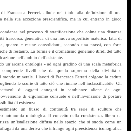
i Francesca Ferreri, allude nel titolo alla definizione di una 
a nella sua accezione prescientifica, ma in cui entrano in gioco 
 condensa nel processo di stratificazione che colma una distanza 
ità trascorsa, generativa di una nuova superficie materica, fatta di 
e, quarzo e resine consolidanti, secondo una prassi, con forte 
iche di restauro. La forma e il cromatismo generano ibridi del tutto 
icazione nell’ambito dell’esistente.
do un’arcana ontologia - ad ogni gradino di una scala metaforica 
, comprende livelli che da quello supremo della divinità o 
al mondo minerale. I lavori di Francesca Ferreri colgono la caduta 
gliendo le scorie di tutto ciò che rimane nell’inclassificabile. Gli 
cettacoli di oggetti annegati in sembianze aliene da ogni 
 sovversione di ergonomie consuete e nell’invenzione di posture 
sibilità di esistenza.
lestimento un flusso di continuità tra serie di sculture che 
o autonomia ontologica. Il concetto della coesistenza, libero da 
rizza un’istallazione diffusa nello spazio che si snoda come un 
ufragati da una deriva che infrange ogni preesistenza iconografica 