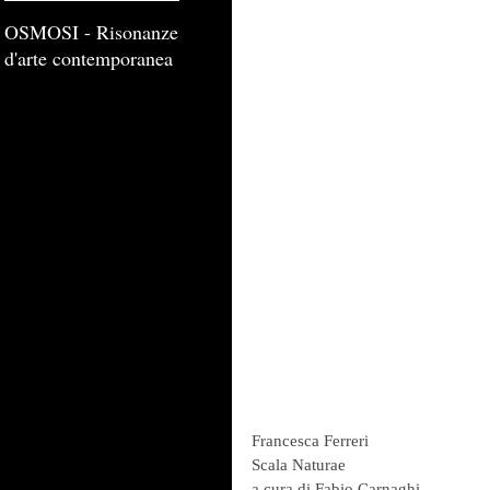
OSMOSI - Risonanze
d'arte contemporanea
Francesca Ferreri
Scala Naturae
a cura di Fabio Carnaghi