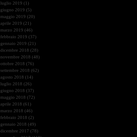
luglio 2019
(1)
1 post
giugno 2019
(5)
5 post
maggio 2019
(20)
20 post
aprile 2019
(21)
21 post
marzo 2019
(46)
46 post
febbraio 2019
(37)
37 post
gennaio 2019
(21)
21 post
dicembre 2018
(28)
28 post
novembre 2018
(48)
48 post
ottobre 2018
(76)
76 post
settembre 2018
(62)
62 post
agosto 2018
(14)
14 post
luglio 2018
(26)
26 post
giugno 2018
(37)
37 post
maggio 2018
(72)
72 post
aprile 2018
(61)
61 post
marzo 2018
(46)
46 post
febbraio 2018
(2)
2 post
gennaio 2018
(49)
49 post
dicembre 2017
(78)
78 post