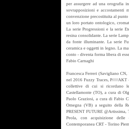
per assurgere ad una orografia ine
sovrapposizioni e accostamenti ma
convenzione precostituita al punto 
un loro portato ontologico, cromati
La serie Progressioni e la serie E
resina consolidante. La serie Lamp 
da fonte illuminante. La serie Fuz
ceramica e oggetti in legno. La mat
conto - diventa forma libera di ess
Fabio Carnaghi
Francesca Ferreri (Savigliano CN, 
nel 2016 Fuzzy Traces, P/////AKT -
collettive di cui si ricordano 
Castellamonte (TO), a cura di Olg
Paolo Graziosi, a cura di Fabio C
Omegna (VB) a seguito della Res
PRESENT FUTURE @Artissima, Tori
Peola, con acquisizione delle
Contemporanea CRT - Torino Piemo