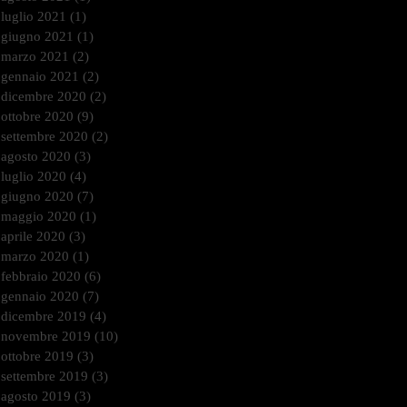
luglio 2021
(1)
1 post
giugno 2021
(1)
1 post
marzo 2021
(2)
2 post
gennaio 2021
(2)
2 post
dicembre 2020
(2)
2 post
ottobre 2020
(9)
9 post
settembre 2020
(2)
2 post
agosto 2020
(3)
3 post
luglio 2020
(4)
4 post
giugno 2020
(7)
7 post
maggio 2020
(1)
1 post
aprile 2020
(3)
3 post
marzo 2020
(1)
1 post
febbraio 2020
(6)
6 post
gennaio 2020
(7)
7 post
dicembre 2019
(4)
4 post
novembre 2019
(10)
10 post
ottobre 2019
(3)
3 post
settembre 2019
(3)
3 post
agosto 2019
(3)
3 post