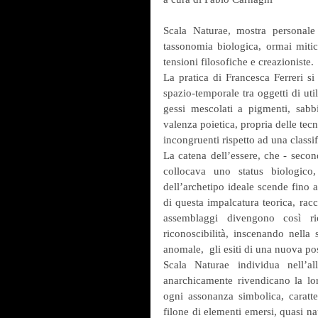
Scala Naturae, mostra personale d
tassonomia biologica, ormai mitic
tensioni filosofiche e creazioniste.
La pratica di Francesca Ferreri si
spazio-temporale tra oggetti di util
gessi mescolati a pigmenti, sabbi
valenza poietica, propria delle tecn
incongruenti rispetto ad una classif
La catena dell’essere, che - secon
collocava uno status biologico
dell’archetipo ideale scende fino 
di questa impalcatura teorica, racco
assemblaggi divengono così ri
riconoscibilità, inscenando nella
anomale,  gli esiti di una nuova pos
Scala Naturae individua nell’al
anarchicamente rivendicano la lor
ogni assonanza simbolica, caratte
filone di elementi emersi, quasi na