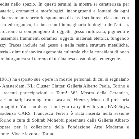
dita nello spazio. In questi termini la mostra si caratterizza per 
terici, cromatici e morfologici, incongruenti e lontani da ogni 
da creare un repertorio spontaneo di classi scultoree, ciascuna con 
co ed organico, in linea con l’immaginario biologico dell’artista. 
terocronie si compongono di oggetti, gesso rinforzato, pigmenti e 
assembla frammenti ceramici, oggetti, materiali elettrici, fungendo 
zy Traces include nel gesso e nella resina strutture metalliche, 
eria - oltre un’atavica egemonia culturale che la considera di poco 
ere inorganica sul terreno di un’inattesa cosmologia emergente.
1981) ha esposto sue opere in mostre personali di cui si segnalano 
 Amsterdam, NL; Cluster Clutter, Galleria Alberto Peola, Torino e 
le recenti partecipazioni a Terra! 56° Mostra della Ceramica, 
a Gambari; Learning from Lascaux, Firenze, Museo di preistoria 
arnaghi e You can deny it but you carry it with you, FAROtoys, 
idenza CARS. Francesca Ferreri è stata inserita nella sezione 
no a cura di Sohrab Mohebbi presentata dalla Galleria Alberto 
 opere per la collezione della Fondazione Arte Moderna e 
nte. Vive e lavora a Torino.