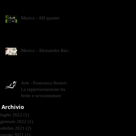
CONTEMPORANEI CHE
ANIMANO IL MUSEO D
Musica - AB quartet
Musica - Alessandra Rizzo
Arte - Francesca Nesteri -
La rappresentazione tra
ferite e sovrastrutture
Archivio
luglio 2022
(1)
1 post
gennaio 2022
(1)
1 post
ottobre 2021
(2)
2 post
agosto 2021
(1)
1 post