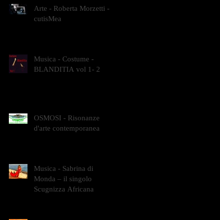
Arte - Roberta Morzetti -
cutisMea
Musica - Costume -
BLANDITIA vol 1- 2
OSMOSI - Risonanze
d'arte contemporanea
Musica - Sabrina di
Monda – il singolo
Scugnizza Africana