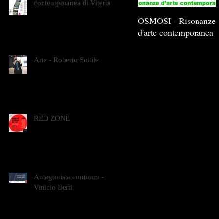
contemporanea di Viterbo
OSMOSI - Risonanze
d'arte contemporanea
Arte - Roberto Sottile
RED ZONE
Antagonista continuo -
Vinicio Berti