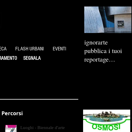
ignorarte
ECA
FLASH URBANI
EVENTI
pubblica i tuoi
reportage
RAMENTO
SEGNALA
fotografici
Percorsi
Luoghi - Biennale d'arte