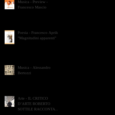
Musica - Preview -
Francesco Mascio
Poesia - Francesco Aprile -
"Magnitudini apparenti"
Musica - Alessandro
Bertozzi
Arte - IL CRITICO
D’ARTE ROBERTO
SOTTILE RACCONTA
GLI INTRECCI