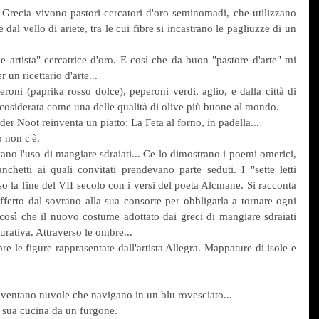
Grecia vivono pastori-cercatori d'oro seminomadi, che utilizzano 
dal vello di ariete, tra le cui fibre si incastrano le pagliuzze di un 
rtista" cercatrice d'oro. E così che da buon "pastore d'arte" mi 
 un ricettario d'arte...
roni (paprika rosso dolce), peperoni verdi, aglio, e dalla città di 
cosiderata come una delle qualità di olive più buone al mondo.
 der Noot reinventa un piatto: La Feta al forno, in padella...
 non c'è. 
vano l'uso di mangiare sdraiati... Ce lo dimostrano i poemi omerici, 
chetti ai quali convitati prendevano parte seduti. I "sette letti 
so la fine del VII secolo con i versi del poeta Alcmane. Si racconta 
erto dal sovrano alla sua consorte per obbligarla a tornare ogni 
così che il nuovo costume adottato dai greci di mangiare sdraiati 
urativa. Attraverso le ombre...
e figure rapprasentate dall'artista Allegra. Mappature di isole e 
diventano nuvole che navigano in un blu rovesciato...
 sua cucina da un furgone.