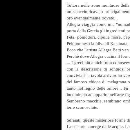
Tuttora nelle zone montuose della 
un setaccio ricavato principalmente 
oro eventualmente trovato... 
Allegra viaggia come una "nomade a
porta dalla Grecia gli ingredienti per
Feta, pomodori, cipolle rosse, pepe
Peloponneso la oliva di Kalamata, 
Ecco che l'artista Allegra Betti van
Perchè dove Allegra cucina il forno
... I greci più antichi non conosce
con la descrizione di sontuosi ban
conviviali" a tavola arrivarono ver
del famoso chicco di melagrana off
tanto nel regno delle ombre... Fu 
incominciò ad apparire nell'arte fig
Sembrano macchie, sembrano ombre l
terre sconosciute. 
Sdraiati, queste misteriose forme 
La sua arte emerge dalle acque. La