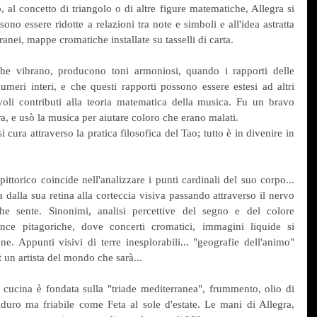
al concetto di triangolo o di altre figure matematiche, Allegra si 
ono essere ridotte a relazioni tra note e simboli e all'idea astratta 
ei, mappe cromatiche installate su tasselli di carta. 
che vibrano, producono toni armoniosi, quando i rapporti delle 
meri interi, e che questi rapporti possono essere estesi ad altri 
evoli contributi alla teoria matematica della musica. Fu un bravo 
ra, e usò la musica per aiutare coloro che erano malati.
 cura attraverso la pratica filosofica del Tao; tutto è in divenire in 
ittorico coincide nell'analizzare i punti cardinali del suo corpo... 
dalla sua retina alla corteccia visiva passando attraverso il nervo 
he sente. Sinonimi, analisi percettive del segno e del colore 
ance pitagoriche, dove concerti cromatici, immagini liquide si 
e. Appunti visivi di terre inesplorabili... "geografie dell'animo" 
 un artista del mondo che sarà...
 cucina è fondata sulla "triade mediterranea", frummento, olio di 
iduro ma friabile come Feta al sole d'estate. Le mani di Allegra, 