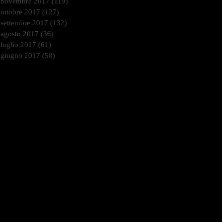
novembre 2017
(119)
119 post
ottobre 2017
(127)
127 post
settembre 2017
(132)
132 post
agosto 2017
(36)
36 post
luglio 2017
(61)
61 post
giugno 2017
(58)
58 post