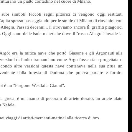
rutturano un piatto contadino nel cuore di Milano. 
suoi simboli. Piccoli segni pittorici ci vengono oggi restituiti 
Capita spesso passeggiando per le strade di Milano di rinvenire con 
llegra. Passati decenni... li ritroviamo ancora lì; graffiti pitagorici 
o. Oggi sono delle isole materiche dove il "rosso Allegra" invade la 
rgó) era la mitica nave che portò Giasone e gli Argonauti alla 
 versioni del mito tramandano come Argo fosse stata progettata o 
Secondo altre versioni questa nave conteneva nella sua prua un 
niente dalla foresta di Dodona che poteva parlare e fornire 
ot è un "Furgone-Westfalia Gianni". 
ia greca, è un manto di pecora o di ariete dorato, un ariete alato 
 Nefele. 
nei viaggi di artisti-mercanti-marinai alla ricerca di oro. 