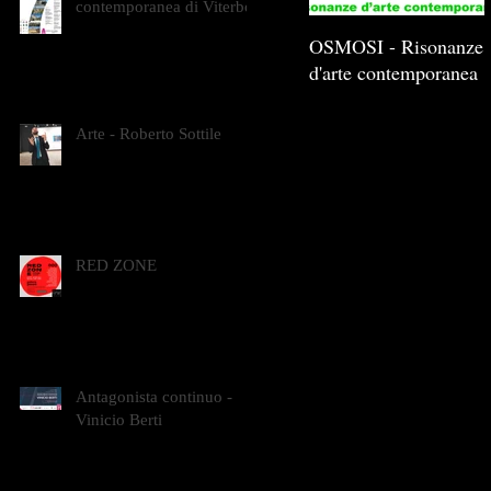
contemporanea di Viterbo
OSMOSI - Risonanze
d'arte contemporanea
Arte - Roberto Sottile
RED ZONE
Antagonista continuo -
Vinicio Berti