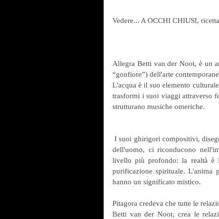
Vedere... A OCCHI CHIUSI, ricettar
Allegra Betti van der Noot, è un a
“gonfiore”) dell'arte contemporane
L'acqua è il suo elemento culturale.
trasformi i suoi viaggi attraverso 
strutturano musiche omeriche.
 I suoi ghirigori compositivi, disegnati in cerchi o in altre figure goemetriche che hanno fatto la storia 
dell'uomo, ci riconducono nell'im
livello più profondo: la realtà è 
purificazione spirituale. L'anima p
hanno un significato mistico.
Pitagora credeva che tutte le relazi
Betti van der Noot, crea le relazi