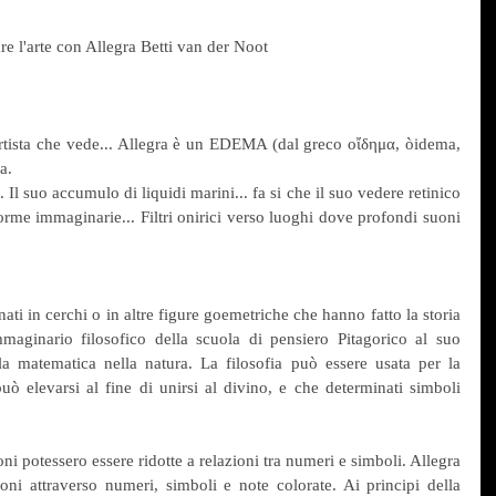
e l'arte con Allegra Betti van der Noot
rtista che vede... Allegra è un EDEMA (dal greco οἴδημα, òidema, 
a.  
 Il suo accumulo di liquidi marini... fa si che il suo vedere retinico 
forme immaginarie... Filtri onirici verso luoghi dove profondi suoni 
maginario filosofico della scuola di pensiero Pitagorico al suo 
la matematica nella natura. La filosofia può essere usata per la 
uò elevarsi al fine di unirsi al divino, e che determinati simboli 
oni potessero essere ridotte a relazioni tra numeri e simboli. Allegra 
oni attraverso numeri, simboli e note colorate. Ai principi della 