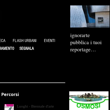
ignorarte
ECA
FLASH URBANI
EVENTI
pubblica i tuoi
reportage
RAMENTO
SEGNALA
fotografici
Percorsi
Luoghi - Biennale d'arte