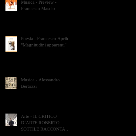
Musica - Preview -
Francesco Mascio
Poesia - Francesco Aprile -
"Magnitudini apparenti"
Musica - Alessandro
Bertozzi
Arte - IL CRITICO
D’ARTE ROBERTO
SOTTILE RACCONTA
GLI INTRECCI