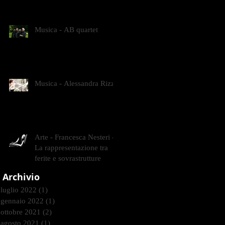
CONTEMPORANEI CHE
ANIMANO IL MUSEO D
Musica - AB quartet
Musica - Alessandra Rizzo
Arte - Francesca Nesteri -
La rappresentazione tra
ferite e sovrastrutture
Archivio
luglio 2022
(1)
1 post
gennaio 2022
(1)
1 post
ottobre 2021
(2)
2 post
agosto 2021
(1)
1 post