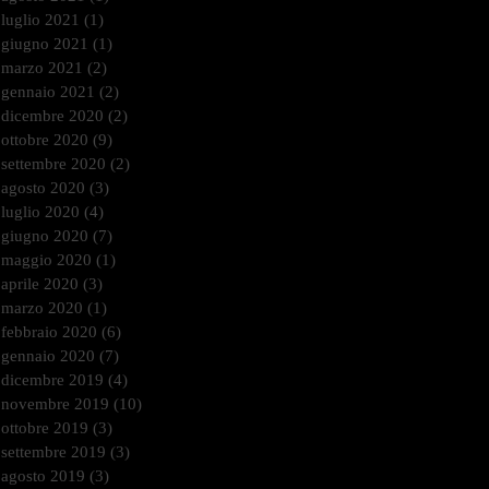
luglio 2021
(1)
1 post
giugno 2021
(1)
1 post
marzo 2021
(2)
2 post
gennaio 2021
(2)
2 post
dicembre 2020
(2)
2 post
ottobre 2020
(9)
9 post
settembre 2020
(2)
2 post
agosto 2020
(3)
3 post
luglio 2020
(4)
4 post
giugno 2020
(7)
7 post
maggio 2020
(1)
1 post
aprile 2020
(3)
3 post
marzo 2020
(1)
1 post
febbraio 2020
(6)
6 post
gennaio 2020
(7)
7 post
dicembre 2019
(4)
4 post
novembre 2019
(10)
10 post
ottobre 2019
(3)
3 post
settembre 2019
(3)
3 post
agosto 2019
(3)
3 post