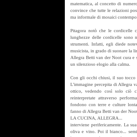
matematica, al concetto di numero, 
convince che tutte le relazioni poss
ma informale di mosaici contemporan
Pitagora notò che le cordicelle 
lunghezze delle cordicelle sono nu
strumenti. Infatti, egli diede not
musicista, in grado di suonare la li
Allegra Betti van der Noot cura e si
un silenzioso elogio alla calma. 
Con gli occhi chiusi, il suo tocco p
L'immagine percepita di Allegra va 
ottico, vedendo così solo ciò c
reinterpretate attraverso perform
fondono con terre e culture lontan
fanno di Allegra Betti van der Noot
LA CUCINA, ALLEGRA...
interviene perifericamente. La sua
oliva e vino. Poi il bianco... sem