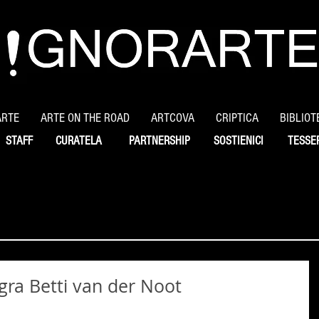
ARTE
ARTE ON THE ROAD
ARTCOVA
CRIPTICA
BIBLIOT
STAFF
CURATELA
PARTNERSHIP
SOSTIENICI
TESSE
legra Betti van der Noot