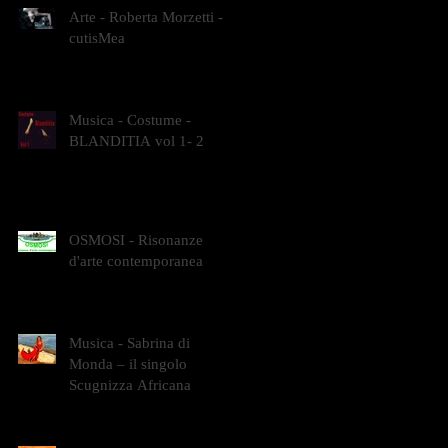
Arte - Roberta Morzetti -
cutisMea
Musica - Costume -
BLANDITIA vol 1- 2
OSMOSI - Risonanze
d'arte contemporanea
Musica - Sabrina di
Monda – il singolo
Scugnizza Africana