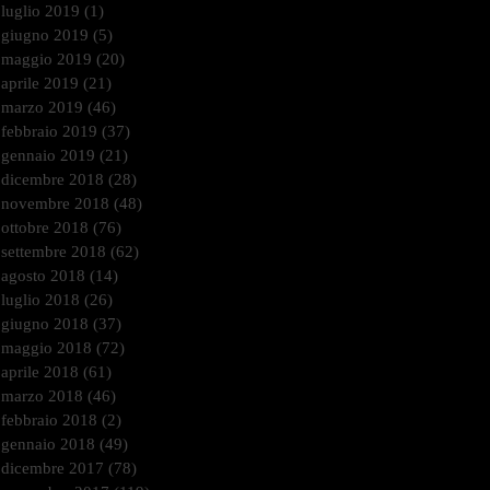
luglio 2019
(1)
1 post
giugno 2019
(5)
5 post
maggio 2019
(20)
20 post
aprile 2019
(21)
21 post
marzo 2019
(46)
46 post
febbraio 2019
(37)
37 post
gennaio 2019
(21)
21 post
dicembre 2018
(28)
28 post
novembre 2018
(48)
48 post
ottobre 2018
(76)
76 post
settembre 2018
(62)
62 post
agosto 2018
(14)
14 post
luglio 2018
(26)
26 post
giugno 2018
(37)
37 post
maggio 2018
(72)
72 post
aprile 2018
(61)
61 post
marzo 2018
(46)
46 post
febbraio 2018
(2)
2 post
gennaio 2018
(49)
49 post
dicembre 2017
(78)
78 post