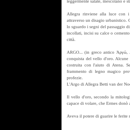
leggermente salate, mescolano e st
Allegra rinviene alla luce con i 
attraverso un disagio urbanistico. 
lo sguardo i segni del passaggio di A
incollati, incisi su calce o cement
città. 
ARGO... (in greco antico Ἀργώ, A
conquista del vello d'oro. Alcune
costruita con l'aiuto di Atena. 
frammento di legno magico prove
profezie.
L'Argo di Allegra Betti van der No
Il vello d'oro, secondo la mitolog
capace di volare, che Ermes donò a
Aveva il potere di guarire le ferite 