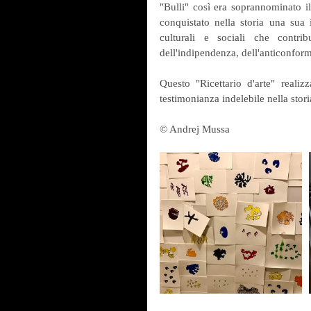
"Bulli" così era soprannominato i
conquistato nella storia una sua 
culturali e sociali che contri
dell'indipendenza, dell'anticonfor
Questo "Ricettario d'arte" realiz
testimonianza indelebile nella stor
© Andrej Mussa