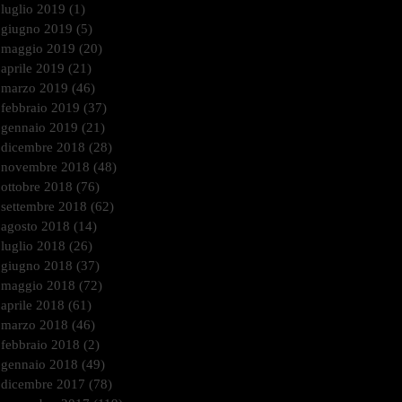
luglio 2019
(1)
1 post
giugno 2019
(5)
5 post
maggio 2019
(20)
20 post
aprile 2019
(21)
21 post
marzo 2019
(46)
46 post
febbraio 2019
(37)
37 post
gennaio 2019
(21)
21 post
dicembre 2018
(28)
28 post
novembre 2018
(48)
48 post
ottobre 2018
(76)
76 post
settembre 2018
(62)
62 post
agosto 2018
(14)
14 post
luglio 2018
(26)
26 post
giugno 2018
(37)
37 post
maggio 2018
(72)
72 post
aprile 2018
(61)
61 post
marzo 2018
(46)
46 post
febbraio 2018
(2)
2 post
gennaio 2018
(49)
49 post
dicembre 2017
(78)
78 post