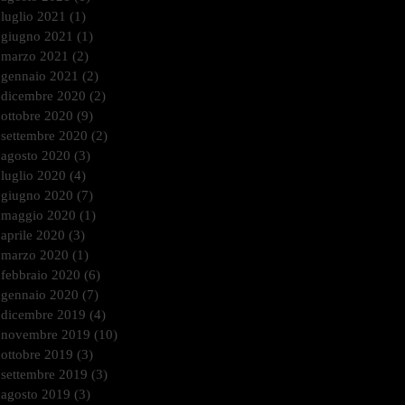
luglio 2021
(1)
1 post
giugno 2021
(1)
1 post
marzo 2021
(2)
2 post
gennaio 2021
(2)
2 post
dicembre 2020
(2)
2 post
ottobre 2020
(9)
9 post
settembre 2020
(2)
2 post
agosto 2020
(3)
3 post
luglio 2020
(4)
4 post
giugno 2020
(7)
7 post
maggio 2020
(1)
1 post
aprile 2020
(3)
3 post
marzo 2020
(1)
1 post
febbraio 2020
(6)
6 post
gennaio 2020
(7)
7 post
dicembre 2019
(4)
4 post
novembre 2019
(10)
10 post
ottobre 2019
(3)
3 post
settembre 2019
(3)
3 post
agosto 2019
(3)
3 post