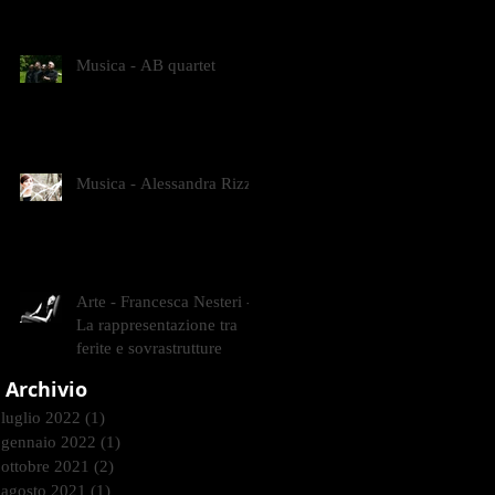
CONTEMPORANEI CHE
ANIMANO IL MUSEO D
Musica - AB quartet
Musica - Alessandra Rizzo
Arte - Francesca Nesteri -
La rappresentazione tra
ferite e sovrastrutture
Archivio
luglio 2022
(1)
1 post
gennaio 2022
(1)
1 post
ottobre 2021
(2)
2 post
agosto 2021
(1)
1 post