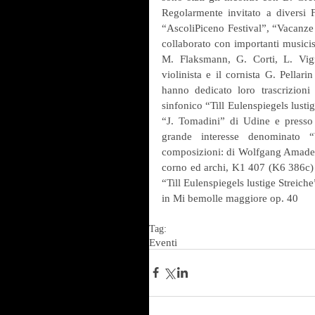
Regolarmente invitato a diversi 
“AscoliPiceno Festival”, “Vacanze 
collaborato con importanti musicis
M. Flaksmann, G. Corti, L. Vigna
violinista e il cornista G. Pellar
hanno dedicato loro trascrizion
sinfonico “Till Eulenspiegels lustig
“J. Tomadini” di Udine e presso d
grande interesse denominato “
composizioni: di Wolfgang Amadeu
corno ed archi, K1 407 (K6 386c) d
“Till Eulenspiegels lustige Streich
in Mi bemolle maggiore op. 40
Tag:
Eventi