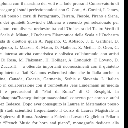
diploma con il massimo dei voti e la lode presso il Conservatorio di 
osegue gli studi perfezionandosi con G. Corti, A. Corsini, I. James, 
i presso i corsi di Portogruaro, Ferrara, Fiesole, Pirano e Siena, 
ss dei quintetti Slowind e Bibiena e venendo poi selezionato per 
labora con diverse orchestre tra cui l’Orchestra del Teatro Verdi di 
a Scala di Milano, l’Orchestra Filarmonica della Scala e l’Orchestra 
ida di direttori quali A. Pappano, C. Abbado, J. E. Gardiner, D. 
ytajenko, L. Maazel, K. Masur, D. Matheuz, Z. Metha, D. Oren, G. 
 intensa attività cameristica e solistica collaborando con artisti 
Di Rosa, M. Flaksman, H. Holliger, A. Lonquich, F. Lovato, D. 
 Zucco.H__ a ottenuto importanti riconoscimenti con il quintetto 
quintetto a fiati Kalamos esibendosi oltre che in Italia anche in 
ina, Canada, Croazia, Germania, Serbia e Slovenia. L ’Italian 
 in collaborazione con il trombettista Jens Lindemann un’inedita 
oni e percussioni di “Pini di Roma” di O. Respighi. In 
altaquota”haeseguitoinprimaassolutail concerto per corno e archi 
rez Tedesco. Dopo aver conseguito la Laurea in Matematica presso 
i studi scientifici frequentando il Corso di Laurea Magistrale in 
 Sapienza di Roma. Assieme a Federico Lovato Guglielmo Pellarin 
ite “French Music for horn and piano”, monografia dedicata alla 