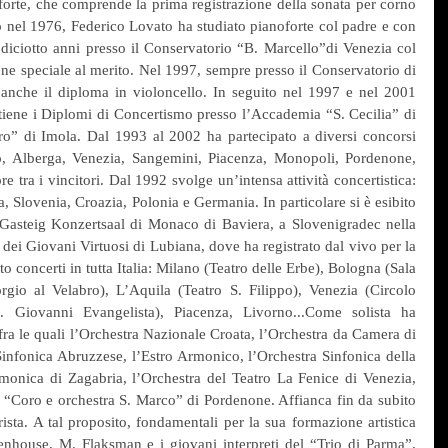
orte, che comprende la prima registrazione della sonata per corno 
 nel 1976, Federico Lovato ha studiato pianoforte col padre e con 
diciotto anni presso il Conservatorio “B. Marcello”di Venezia col 
ne speciale al merito. Nel 1997, sempre presso il Conservatorio di 
anche il diploma in violoncello. In seguito nel 1997 e nel 2001 
ttiene i Diplomi di Concertismo presso l’Accademia “S. Cecilia” di 
ro” di Imola. Dal 1993 al 2002 ha partecipato a diversi concorsi 
to, Alberga, Venezia, Sangemini, Piacenza, Monopoli, Pordenone, 
re tra i vincitori. Dal 1992 svolge un’intensa attività concertistica: 
, Slovenia, Croazia, Polonia e Germania. In particolare si è esibito 
 Gasteig Konzertsaal di Monaco di Baviera, a Slovenigradec nella 
 dei Giovani Virtuosi di Lubiana, dove ha registrato dal vivo per la 
to concerti in tutta Italia: Milano (Teatro delle Erbe), Bologna (Sala 
io al Velabro), L’Aquila (Teatro S. Filippo), Venezia (Circolo 
 Giovanni Evangelista), Piacenza, Livorno...Come solista ha 
fra le quali l’Orchestra Nazionale Croata, l’Orchestra da Camera di 
infonica Abruzzese, l’Estro Armonico, l’Orchestra Sinfonica della 
monica di Zagabria, l’Orchestra del Teatro La Fenice di Venezia, 
l “Coro e orchestra S. Marco” di Pordenone. Affianca fin da subito 
erista. A tal proposito, fondamentali per la sua formazione artistica 
enhouse, M. Flaksman e i giovani interpreti del “Trio di Parma”. 