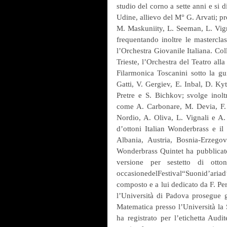
studio del corno a sette anni e si 
Udine, allievo del M° G. Arvati; pr
M. Maskuniity, L. Seeman, L. Vignal
frequentando inoltre le mastercla
l’Orchestra Giovanile Italiana. Col
Trieste, l’Orchestra del Teatro all
Filarmonica Toscanini sotto la gu
Gatti, V. Gergiev, E. Inbal, D. K
Pretre e S. Bichkov; svolge inoltre
come A. Carbonare, M. Devia, F. 
Nordio, A. Oliva, L. Vignali e A.
d’ottoni Italian Wonderbrass e il 
Albania, Austria, Bosnia-Erzegov
Wonderbrass Quintet ha pubblicato
versione per sestetto di ott
occasionedelFestival“Suonid’ariad’
composto e a lui dedicato da F. Pe
l’Università di Padova prosegue gl
Matematica presso l’Università la
ha registrato per l’etichetta Aud