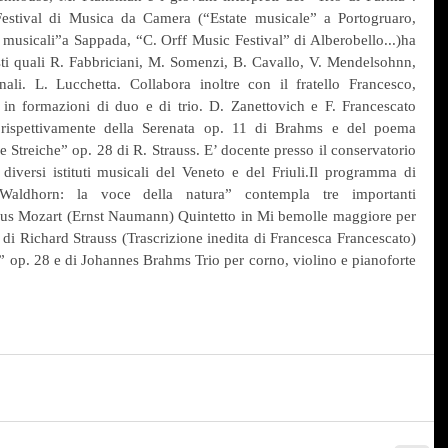
Festival di Musica da Camera (“Estate musicale” a Portogruaro, 
musicali”a Sappada, “C. Orff Music Festival” di Alberobello...)ha 
ti quali R. Fabbriciani, M. Somenzi, B. Cavallo, V. Mendelsohnn, 
li. L. Lucchetta. Collabora inoltre con il fratello Francesco, 
in in formazioni di duo e di trio. D. Zanettovich e F. Francescato 
i rispettivamente della Serenata op. 11 di Brahms e del poema 
e Streiche” op. 28 di R. Strauss. E’ docente presso il conservatorio 
iversi istituti musicali del Veneto e del Friuli.Il programma di 
Waldhorn: la voce della natura” contempla tre importanti 
s Mozart (Ernst Naumann) Quintetto in Mi bemolle maggiore per 
i Richard Strauss (Trascrizione inedita di Francesca Francescato) 
e” op. 28 e di Johannes Brahms Trio per corno, violino e pianoforte 