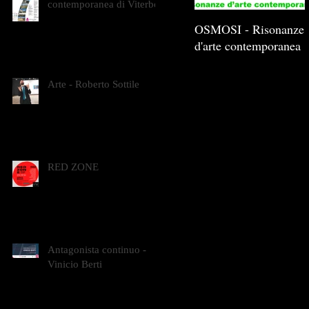
contemporanea di Viterbo
OSMOSI - Risonanze
d'arte contemporanea
Arte - Roberto Sottile
RED ZONE
Antagonista continuo -
Vinicio Berti