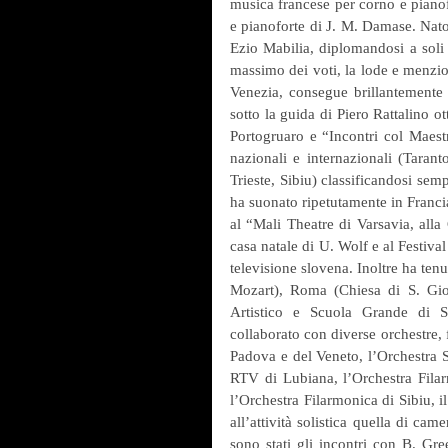
musica francese per corno e pianof
e pianoforte di J. M. Damase. Nato
Ezio Mabilia, diplomandosi a soli 
massimo dei voti, la lode e menzio
Venezia, consegue brillantemente 
sotto la guida di Piero Rattalino o
Portogruaro e “Incontri col Maest
nazionali e internazionali (Taran
Trieste, Sibiu) classificandosi semp
ha suonato ripetutamente in Francia
al “Mali Theatre di Varsavia, alla
casa natale di U. Wolf e al Festival
televisione slovena. Inoltre ha tenu
Mozart), Roma (Chiesa di S. Giorg
Artistico e Scuola Grande di S.
collaborato con diverse orchestre, 
Padova e del Veneto, l’Orchestra S
RTV di Lubiana, l’Orchestra Filar
l’Orchestra Filarmonica di Sibiu, i
all’attività solistica quella di cam
sono stati gli incontri con B. Gre