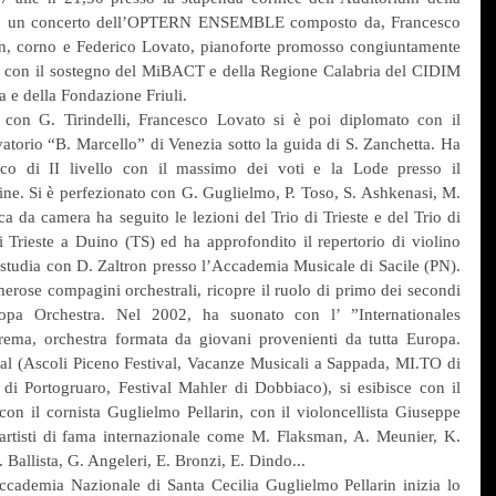
ogo un concerto dell’OPTERN ENSEMBLE composto da, Francesco 
in, corno e Federico Lovato, pianoforte promosso congiuntamente 
con il sostegno del MiBACT e della Regione Calabria del CIDIM 
 e della Fondazione Friuli.
 con G. Tirindelli, Francesco Lovato si è poi diplomato con il 
atorio “B. Marcello” di Venezia sotto la guida di S. Zanchetta. Ha 
o di II livello con il massimo dei voti e la Lode presso il 
ne. Si è perfezionato con G. Guglielmo, P. Toso, S. Ashkenasi, M. 
a da camera ha seguito le lezioni del Trio di Trieste e del Trio di 
 Trieste a Duino (TS) ed ha approfondito il repertorio di violino 
tudia con D. Zaltron presso l’Accademia Musicale di Sacile (PN). 
erose compagini orchestrali, ricopre il ruolo di primo dei secondi 
opa Orchestra. Nel 2002, ha suonato con l’ ”Internationales 
ema, orchestra formata da giovani provenienti da tutta Europa. 
ival (Ascoli Piceno Festival, Vacanze Musicali a Sappada, MI.TO di 
di Portogruaro, Festival Mahler di Dobbiaco), si esibisce con il 
con il cornista Guglielmo Pellarin, con il violoncellista Giuseppe 
 artisti di fama internazionale come M. Flaksman, A. Meunier, K. 
Ballista, G. Angeleri, E. Bronzi, E. Dindo...
ccademia Nazionale di Santa Cecilia Guglielmo Pellarin inizia lo 