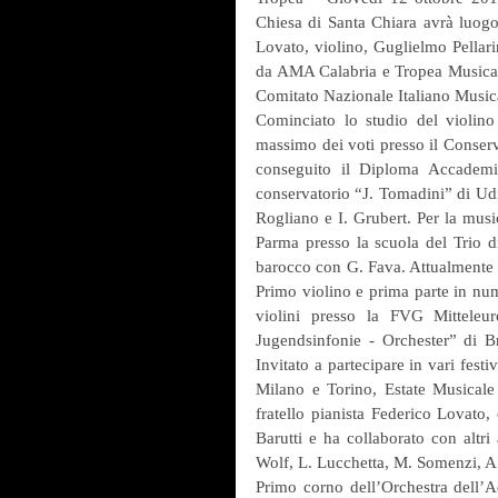
Chiesa di Santa Chiara avrà lu
Lovato, violino, Guglielmo Pellar
da AMA Calabria e Tropea Musica 
Comitato Nazionale Italiano Musica
Cominciato lo studio del violino
massimo dei voti presso il Conserv
conseguito il Diploma Accademic
conservatorio “J. Tomadini” di Udi
Rogliano e I. Grubert. Per la music
Parma presso la scuola del Trio di
barocco con G. Fava. Attualmente s
Primo violino e prima parte in num
violini presso la FVG Mitteleur
Jugendsinfonie - Orchester” di Br
Invitato a partecipare in vari fest
Milano e Torino, Estate Musicale 
fratello pianista Federico Lovato, 
Barutti e ha collaborato con altri
Wolf, L. Lucchetta, M. Somenzi, A. 
Primo corno dell’Orchestra dell’A