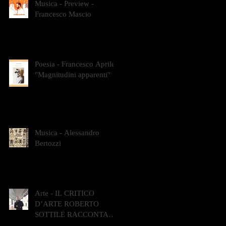
Musica - Preview -
Francesco Mascio
Poesia - Francesco Aprile -
"Magnitudini apparenti"
Musica - Alessandro
Bertozzi
Arte - IL CRITICO
D’ARTE ROBERTO
SOTTILE RACCONTA
GLI INTRECCI