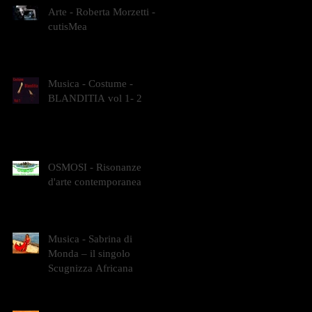
Arte - Roberta Morzetti -
cutisMea
Musica - Costume -
BLANDITIA vol 1- 2
OSMOSI - Risonanze
d'arte contemporanea
Musica - Sabrina di
Monda – il singolo
Scugnizza Africana