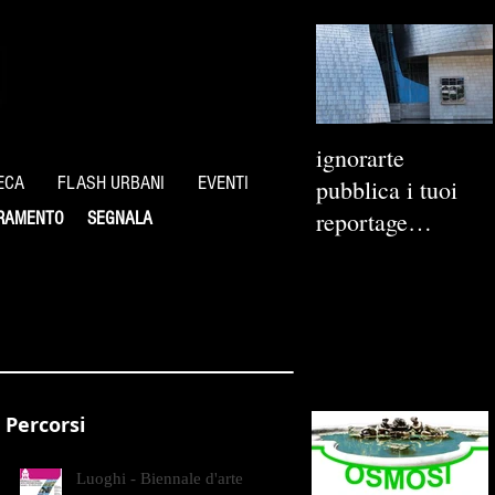
ignorarte
ECA
FLASH URBANI
EVENTI
pubblica i tuoi
reportage
RAMENTO
SEGNALA
fotografici
Percorsi
Luoghi - Biennale d'arte