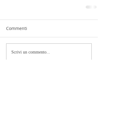
Commenti
Scrivi un commento...
Percorsi
Luoghi - Biennale d'arte
contemporanea di Viterbo