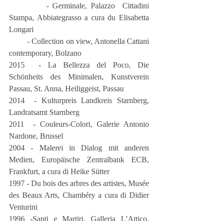
          - Germinale, Palazzo  Cittadini 
Stampa, Abbiategrasso a cura du Elisabetta 
Longari
         - Collection on view, Antonella Cattani 
contemporary, Bolzano
2015  - La Bellezza del Poco, Die 
Schönheits des Minimalen, Kunstverein 
Passau, St. Anna, Heiliggeist, Passau
2014  - Kulturpreis Landkreis Starnberg, 
Landratsamt Starnberg
2011  - Couleurs-Colori, Galerie Antonio 
Nardone, Brussel
2004 - Malerei in Dialog mit anderen 
Medien, Europäische Zentralbank ECB,  
Frankfurt, a cura di Heike Sütter
1997 - Du bois des arbres des artistes, Musée 
des Beaux Arts, Chambéry a cura di Didier 
Venturini
1996 -Santi e Martiri, Galleria L’Attico, 