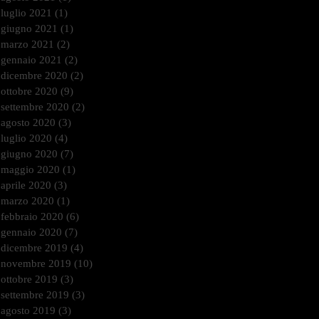
luglio 2021
(1)
1 post
giugno 2021
(1)
1 post
marzo 2021
(2)
2 post
gennaio 2021
(2)
2 post
dicembre 2020
(2)
2 post
ottobre 2020
(9)
9 post
settembre 2020
(2)
2 post
agosto 2020
(3)
3 post
luglio 2020
(4)
4 post
giugno 2020
(7)
7 post
maggio 2020
(1)
1 post
aprile 2020
(3)
3 post
marzo 2020
(1)
1 post
febbraio 2020
(6)
6 post
gennaio 2020
(7)
7 post
dicembre 2019
(4)
4 post
novembre 2019
(10)
10 post
ottobre 2019
(3)
3 post
settembre 2019
(3)
3 post
agosto 2019
(3)
3 post