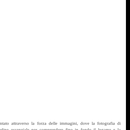
tato attraverso la forza delle immagini, dove la fotografia di 
dine essenziale per comprendere fino in fondo il legame e la 