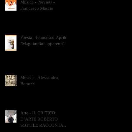
Musica - Preview -
Francesco Mascio
Poesia - Francesco Aprile -
"Magnitudini apparenti"
Musica - Alessandro
Bertozzi
Arte - IL CRITICO
D’ARTE ROBERTO
SOTTILE RACCONTA
GLI INTRECCI