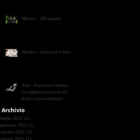
CONTEMPORANEI CHE
ANIMANO IL MUSEO D
Musica - AB quartet
Musica - Alessandra Rizzo
Arte - Francesca Nesteri -
La rappresentazione tra
ferite e sovrastrutture
Archivio
luglio 2022
(1)
1 post
gennaio 2022
(1)
1 post
ottobre 2021
(2)
2 post
agosto 2021
(1)
1 post