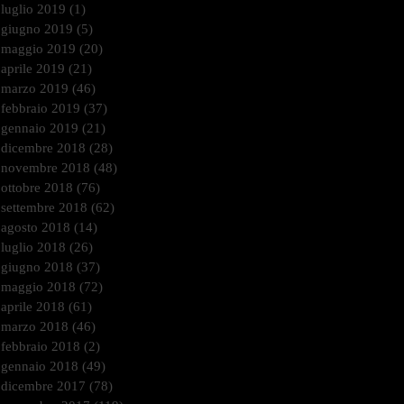
luglio 2019
(1)
1 post
giugno 2019
(5)
5 post
maggio 2019
(20)
20 post
aprile 2019
(21)
21 post
marzo 2019
(46)
46 post
febbraio 2019
(37)
37 post
gennaio 2019
(21)
21 post
dicembre 2018
(28)
28 post
novembre 2018
(48)
48 post
ottobre 2018
(76)
76 post
settembre 2018
(62)
62 post
agosto 2018
(14)
14 post
luglio 2018
(26)
26 post
giugno 2018
(37)
37 post
maggio 2018
(72)
72 post
aprile 2018
(61)
61 post
marzo 2018
(46)
46 post
febbraio 2018
(2)
2 post
gennaio 2018
(49)
49 post
dicembre 2017
(78)
78 post