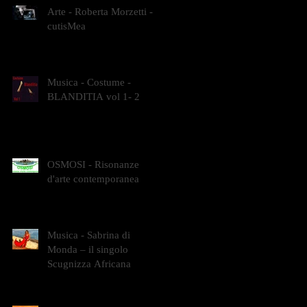
Arte - Roberta Morzetti -
cutisMea
Musica - Costume -
BLANDITIA vol 1- 2
OSMOSI - Risonanze
d'arte contemporanea
Musica - Sabrina di
Monda – il singolo
Scugnizza Africana