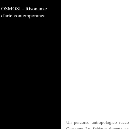
OSMOSI - Risonanze
d'arte contemporanea
Un percorso antropologico raccon
Giuseppe Lo Schiavo diventa car