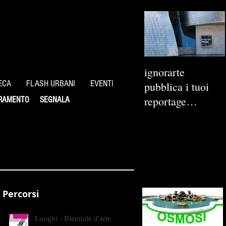
ignorarte
ECA
FLASH URBANI
EVENTI
pubblica i tuoi
reportage
RAMENTO
SEGNALA
fotografici
Percorsi
Luoghi - Biennale d'arte