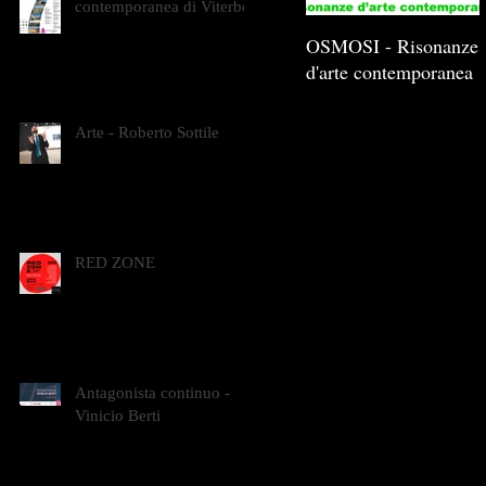
contemporanea di Viterbo
OSMOSI - Risonanze
d'arte contemporanea
Arte - Roberto Sottile
RED ZONE
Antagonista continuo -
Vinicio Berti