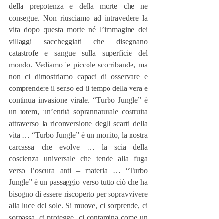
della prepotenza e della morte che ne 
consegue. Non riusciamo ad intravedere la 
vita dopo questa morte né l’immagine dei 
villaggi saccheggiati che disegnano 
catastrofe e sangue sulla superficie del 
mondo. Vediamo le piccole scorribande, ma 
non ci dimostriamo capaci di osservare e 
comprendere il senso ed il tempo della vera e 
continua invasione virale. “Turbo Jungle” è 
un totem, un’entità soprannaturale costruita 
attraverso la riconversione degli scarti della 
vita … “Turbo Jungle” è un monito, la nostra 
carcassa che evolve … la scia della 
coscienza universale che tende alla fuga 
verso l’oscura anti – materia … “Turbo 
Jungle” è un passaggio verso tutto ciò che ha 
bisogno di essere riscoperto per sopravvivere 
alla luce del sole. Si muove, ci sorprende, ci 
sorpassa, ci protegge, ci contamina come un 