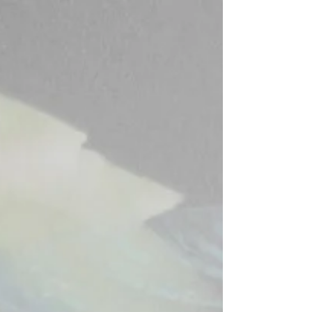
Arte - Riapertura Museo del Presente
- Intervista al curatore Roberto Sottile