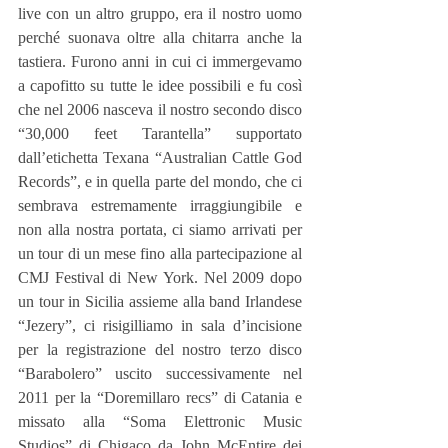
live con un altro gruppo, era il nostro uomo 
perché suonava oltre alla chitarra anche la 
tastiera. Furono anni in cui ci immergevamo 
a capofitto su tutte le idee possibili e fu così 
che nel 2006 nasceva il nostro secondo disco 
“30,000 feet Tarantella” supportato 
dall’etichetta Texana “Australian Cattle God 
Records”, e in quella parte del mondo, che ci 
sembrava estremamente irraggiungibile e 
non alla nostra portata, ci siamo arrivati per 
un tour di un mese fino alla partecipazione al 
CMJ Festival di New York. Nel 2009 dopo 
un tour in Sicilia assieme alla band Irlandese 
“Jezery”, ci risigilliamo in sala d’incisione 
per la registrazione del nostro terzo disco 
“Barabolero” uscito successivamente nel 
2011 per la “Doremillaro recs” di Catania e 
missato alla “Soma Elettronic Music 
Studios” di Chigaco da John McEntire dei 