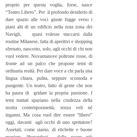
proprio per questa voglia, forse, nasce 
“Teatro Libero”. Per  il profondo desiderio di 
dare spazio alle voci giuste fugge verso i 
piani alti di un edificio nella nota zona dei 
Navigli,   quasi volesse staccarsi dalla 
routine Milanese, fatta di aperitivi e shopping 
sfrenato, nascosto, solo, agli occhi di chi non 
vuol vedere. Novantanove poltrone rosse, di 
fronte ad un palco che propone temi di 
ordinaria realtà. Per dare voce a chi parla una 
lingua chiara, pulita, seppure scomoda e 
pungente. Un teatro, fatto di gente che non 
ha paura di  gridare la propria passione. I 
temi trattati spaziano nella crudezza della 
nostra contemporaneità, senza veli né 
inganni. Ma cosa vuol dire essere “libero” 
oggi, davanti  agli occhi di uno spettatore? 
Assetati, come siamo, di etichette e buone 
maniere, liberandoci  dalle paure più 