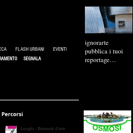
ignorarte
ECA
FLASH URBANI
EVENTI
pubblica i tuoi
reportage
RAMENTO
SEGNALA
fotografici
Percorsi
Luoghi - Biennale d'arte