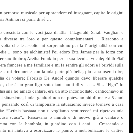
percorso musicale per apprendere ed insegnare, capire le origini 
ia Antinori ci parla di sé … 
cresciuta con le voci jazz di Ella  Fitzgerald, Sarah Vaughan e 
diverse tra loro e per questo complementari ... Riescono a 
volta che le ascolto mi sorprendono per la l’ originalità con cui 
die ... sono tre alchimiste! Poi adoro Etta James per la forza con 
per suo timbro; Aretha Franklin per la sua tecnica vocale; Edith Piaf 
 francese a me familiare e mi fa sentire gli odori e i brividi sulla 
 e mi riconnette con la mia parte più bella, più sana oserei dire; 
lia di volare; Fabrizio De André quando devo liberare qualche 
 , che è un gran figo sotto tanti punti di vista ... Si... “Figo” lo 
lissima ho amato cantare, era un atto incontrollato, canticchiavo in 
si situazione, i miei genitori non ne potevano più di me e a 5 anni 
o pensando così di tamponare la situazione; invece tornavo a casa 
a: “Letizia bastaaa non ti vogliamo sentireeee” mi ripeteva mia 
usa scusa”... Passavano 5 minuti e di nuovo giù a cantare o 
eretta con la bambola, in giardino con i cani ... Crescendo e 
to mi aiutava a esorcizzare le paure, a metabolizzare le cattive 