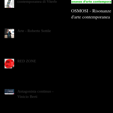
contemporanea di Viterbo
OSMOSI - Risonanze
d'arte contemporanea
Arte - Roberto Sottile
RED ZONE
Antagonista continuo -
Vinicio Berti