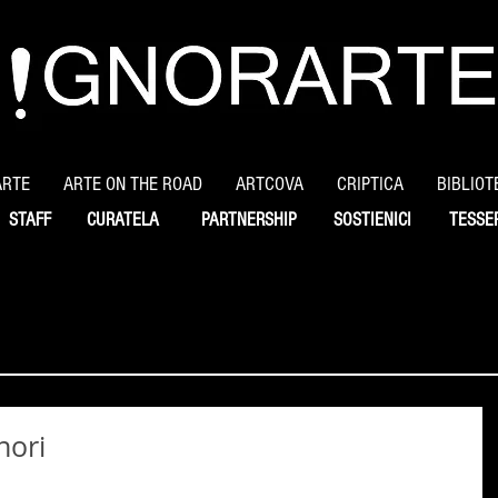
ARTE
ARTE ON THE ROAD
ARTCOVA
CRIPTICA
BIBLIOT
STAFF
CURATELA
PARTNERSHIP
SOSTIENICI
TESSE
nori