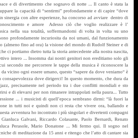
ace e di divertimento che sognavo di notte ... Il canto è stata la 
uppare la capacità di “sentirmi” profondamente e di capire “dove 
n sinergia con altre esperienze, ha concorso ad avviare  dentro di 
conoscimento e amore  Adesso ciò che voglio realizzare è l’ 
ica nella sua totalità, soffermandomi di volta in volta su uno 
sono profondamente incuriosita da noi umani, dal funzionamento 
o (almeno fino ad ora) la visione del mondo di Rudolf Steiner e di 
he ci portiamo dietro tutta la storia antecedente alla nostra nascita, 
ettivo intero ... Insomma dai nostri genitori non ereditiamo solo gli 
r cui secondo me percorrere le tappe della musica è riconoscere la 
o da vicino ogni essere umano, questo “sapere da dove veniamo“ è 
 consapevolezza dove dirigerci! In questo momento, che dura da 
zz, precisamente nel periodo tra i due conflitti mondiali e sto 
rsi e di elevarsi per non rimanere intrappolati nella paura... Tutto 
ssione ... i musicisti di quell’epoca sembrano dirmi: “là fuori la 
one in tutti noi e quindi non ci resta che vivere ora, ballando e 
esta avventura ho incontrato i più singolari e divertenti compagni 
 Gianluca Galvani, Riccardo Colasante, Paolo Bernardi, Renato 
nluca Perasole, Mario Donatone ... Mi fermo qui. Il sogno nel 
niche di meditazione da 15 anni e ritengo che l’atto di cantare sia 