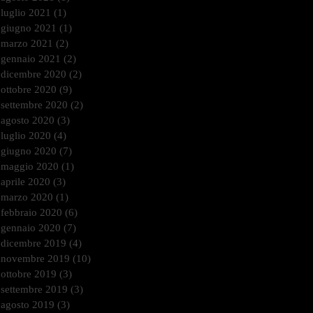
luglio 2021
(1)
1 post
giugno 2021
(1)
1 post
marzo 2021
(2)
2 post
gennaio 2021
(2)
2 post
dicembre 2020
(2)
2 post
ottobre 2020
(9)
9 post
settembre 2020
(2)
2 post
agosto 2020
(3)
3 post
luglio 2020
(4)
4 post
giugno 2020
(7)
7 post
maggio 2020
(1)
1 post
aprile 2020
(3)
3 post
marzo 2020
(1)
1 post
febbraio 2020
(6)
6 post
gennaio 2020
(7)
7 post
dicembre 2019
(4)
4 post
novembre 2019
(10)
10 post
ottobre 2019
(3)
3 post
settembre 2019
(3)
3 post
agosto 2019
(3)
3 post