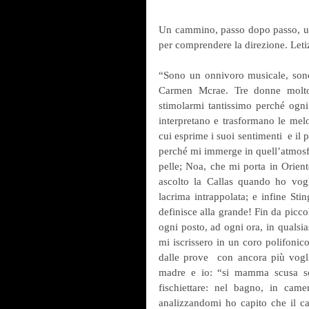
Un cammino, passo dopo passo, un 
per comprendere la direzione. Letiz
“Sono un onnivoro musicale, sono 
Carmen Mcrae. Tre donne molto 
stimolarmi tantissimo perché ogni 
interpretano e trasformano le melo
cui esprime i suoi sentimenti  e il 
perché mi immerge in quell’atmosfera
pelle; Noa, che mi porta in Oriente
ascolto la Callas quando ho vog
lacrima intrappolata; e infine Sting
definisce alla grande! Fin da picco
ogni posto, ad ogni ora, in qualsia
mi iscrissero in un coro polifonic
dalle prove  con ancora più vogli
madre e io: “si mamma scusa sc
fischiettare: nel bagno, in cam
analizzandomi ho capito che il can