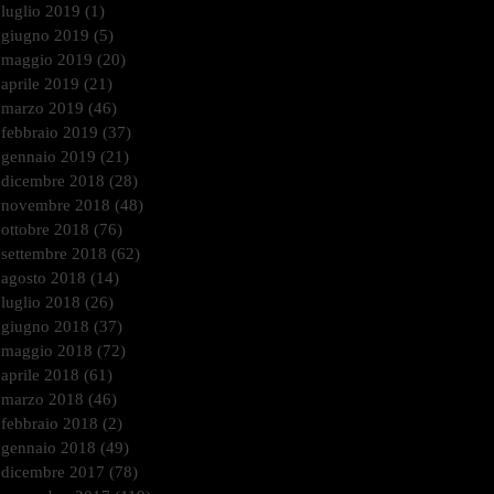
luglio 2019
(1)
1 post
giugno 2019
(5)
5 post
maggio 2019
(20)
20 post
aprile 2019
(21)
21 post
marzo 2019
(46)
46 post
febbraio 2019
(37)
37 post
gennaio 2019
(21)
21 post
dicembre 2018
(28)
28 post
novembre 2018
(48)
48 post
ottobre 2018
(76)
76 post
settembre 2018
(62)
62 post
agosto 2018
(14)
14 post
luglio 2018
(26)
26 post
giugno 2018
(37)
37 post
maggio 2018
(72)
72 post
aprile 2018
(61)
61 post
marzo 2018
(46)
46 post
febbraio 2018
(2)
2 post
gennaio 2018
(49)
49 post
dicembre 2017
(78)
78 post