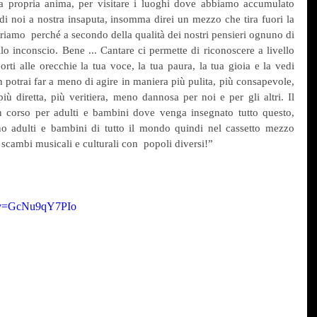
a propria anima, per visitare i luoghi dove abbiamo accumulato 
i noi a nostra insaputa, insomma direi un mezzo che tira fuori la 
briamo  perché a secondo della qualità dei nostri pensieri ognuno di 
llo inconscio. Bene ... Cantare ci permette di riconoscere a livello 
rti alle orecchie la tua voce, la tua paura, la tua gioia e la vedi 
 potrai far a meno di agire in maniera più pulita, più consapevole, 
ù diretta, più veritiera, meno dannosa per noi e per gli altri. Il 
n corso per adulti e bambini dove venga insegnato tutto questo, 
 adulti e bambini di tutto il mondo quindi nel cassetto mezzo 
  scambi musicali e culturali con  popoli diversi!” 
h?v=GcNu9qY7PIo