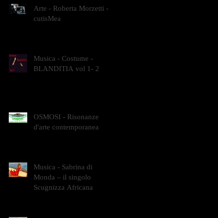
Arte - Roberta Morzetti -
cutisMea
Musica - Costume -
BLANDITIA vol 1- 2
OSMOSI - Risonanze
d'arte contemporanea
Musica - Sabrina di
Monda – il singolo
Scugnizza Africana