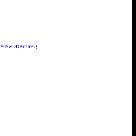
ch?v=dSwDDKnameQ