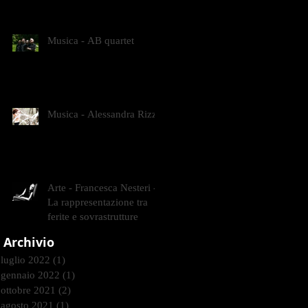
CONTEMPORANEI CHE
ANIMANO IL MUSEO D
Musica - AB quartet
Musica - Alessandra Rizzo
Arte - Francesca Nesteri -
La rappresentazione tra
ferite e sovrastrutture
Archivio
luglio 2022
(1)
1 post
gennaio 2022
(1)
1 post
ottobre 2021
(2)
2 post
agosto 2021
(1)
1 post