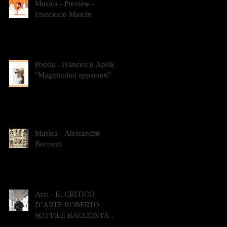
Musica - Preview -
Francesco Mascio
Poesia - Francesco Aprile -
"Magnitudini apparenti"
Musica - Alessandro
Bertozzi
Arte - IL CRITICO
D’ARTE ROBERTO
SOTTILE RACCONTA
GLI INTRECCI