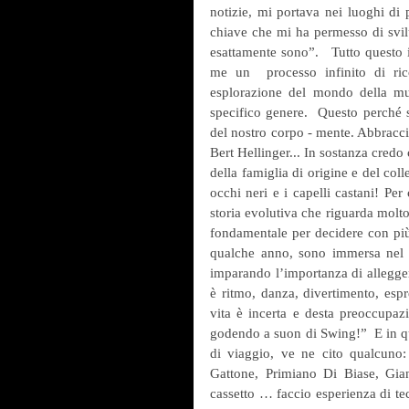
notizie, mi portava nei luoghi di p
chiave che mi ha permesso di svil
esattamente sono”.   Tutto questo i
me un  processo infinito di ri
esplorazione del mondo della mus
specifico genere.  Questo perché 
del nostro corpo - mente. Abbracci
Bert Hellinger... In sostanza credo c
della famiglia di origine e del coll
occhi neri e i capelli castani! Pe
storia evolutiva che riguarda molt
fondamentale per decidere con più
qualche anno, sono immersa nel ja
imparando l’importanza di alleggeri
è ritmo, danza, divertimento, espre
vita è incerta e desta preoccupazi
godendo a suon di Swing!”  E in qu
di viaggio, ve ne cito qualcuno:
Gattone, Primiano Di Biase, Gia
cassetto … faccio esperienza di tec