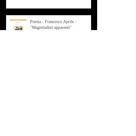
Poesia - Francesco Aprile -
"Magnitudini apparenti"
Musica - Alessandro Bertozzi
Arte - IL CRITICO D’ARTE
ROBERTO SOTTILE RACCONTA
GLI INTRECCI
CONTEMPORANEI CHE
ANIMANO IL MUSEO D