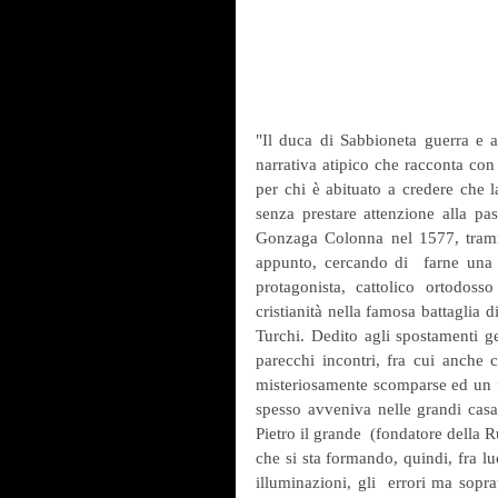
"Il duca di Sabbioneta guerra e 
narrativa atipico che racconta con
per chi è abituato a credere che l
senza prestare attenzione alla pa
Gonzaga Colonna nel 1577, trami
appunto, cercando di  farne una 
protagonista, cattolico ortodoss
cristianità nella famosa battaglia 
Turchi. Dedito agli spostamenti geo
parecchi incontri, fra cui anche 
misteriosamente scomparse ed un fi
spesso avveniva nelle grandi casat
Pietro il grande  (fondatore della R
che si sta formando, quindi, fra l
illuminazioni, gli  errori ma sopra