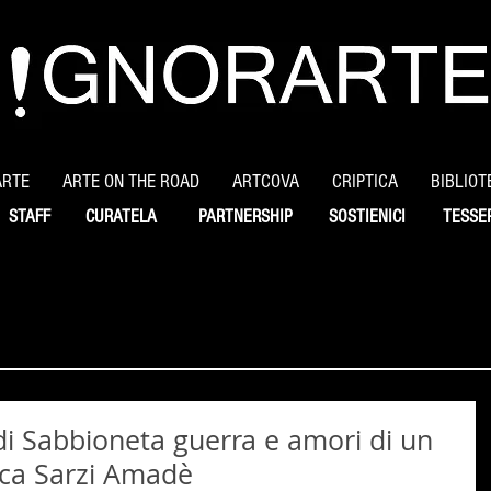
ARTE
ARTE ON THE ROAD
ARTCOVA
CRIPTICA
BIBLIOT
STAFF
CURATELA
PARTNERSHIP
SOSTIENICI
TESSE
a di Sabbioneta guerra e amori di un
uca Sarzi Amadè