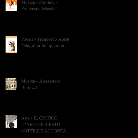
Musica - Preview -
Francesco Mascio
Poesia - Francesco Aprile -
"Magnitudini apparenti"
Musica - Alessandro
Bertozzi
Arte - IL CRITICO
D’ARTE ROBERTO
SOTTILE RACCONTA
GLI INTRECCI