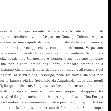
amori di un europeo errante" di Luca Sarzi Amadè è un libro di 
 rigore scientifico la vita di Vespasiano Gonzaga Colonna. Atipico 
a storia sia una sequela di date, di nomi da studiare a  memoria, 
ssione che i personaggi che vi compaiono riflettono. Vespasiano 
te nomina imperiale, fondò un ducato indipendente, Sabbioneta 
città ideale. Fra Umanesimo e Controriforma troviamo il nostro 
o ma non bigotto, amico degli ebrei, difensore accanito della 
di Lepanto che chiuse le porte dell'Europa nascente all'avanzata dei 
grafici al servizio degli Asburgo, nella sua travagliata vita fece 
con la famosa pittrice Sofonisba da Anguissola. Ebbe due mogli 
glio quattordicenne, Luigi  ucciso forse dallo stesso padre, come 
e di quell'epoca. Famosissimo a questo proposito il rapporto fra 
ussia) ed il figlio, anche lui ucciso per ragioni di stato. Una Europa 
uci ed ombre fra avvenimenti epocali e personaggi che, con le loro 
ttutto con la loro passione cercano di fare la storia. Sono sempre 