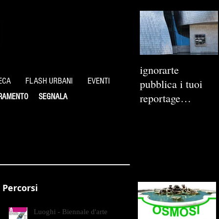
ignorarte
ECA
FLASH URBANI
EVENTI
pubblica i tuoi
reportage
RAMENTO
SEGNALA
fotografici
Percorsi
Luoghi - Biennale d'arte