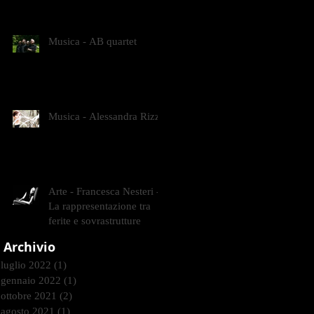
CONTEMPORANEI CHE
ANIMANO IL MUSEO D
Musica - AB quartet
Musica - Alessandra Rizzo
Arte - Francesca Nesteri -
La rappresentazione tra
ferite e sovrastrutture
Archivio
luglio 2022
(1)
1 post
gennaio 2022
(1)
1 post
ottobre 2021
(2)
2 post
agosto 2021
(1)
1 post