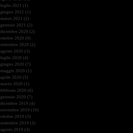
luglio 2021
(1)
1 post
giugno 2021
(1)
1 post
marzo 2021
(2)
2 post
gennaio 2021
(2)
2 post
dicembre 2020
(2)
2 post
ottobre 2020
(9)
9 post
settembre 2020
(2)
2 post
agosto 2020
(3)
3 post
luglio 2020
(4)
4 post
giugno 2020
(7)
7 post
maggio 2020
(1)
1 post
aprile 2020
(3)
3 post
marzo 2020
(1)
1 post
febbraio 2020
(6)
6 post
gennaio 2020
(7)
7 post
dicembre 2019
(4)
4 post
novembre 2019
(10)
10 post
ottobre 2019
(3)
3 post
settembre 2019
(3)
3 post
agosto 2019
(3)
3 post