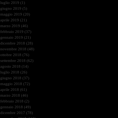
luglio 2019
(1)
1 post
giugno 2019
(5)
5 post
maggio 2019
(20)
20 post
aprile 2019
(21)
21 post
marzo 2019
(46)
46 post
febbraio 2019
(37)
37 post
gennaio 2019
(21)
21 post
dicembre 2018
(28)
28 post
novembre 2018
(48)
48 post
ottobre 2018
(76)
76 post
settembre 2018
(62)
62 post
agosto 2018
(14)
14 post
luglio 2018
(26)
26 post
giugno 2018
(37)
37 post
maggio 2018
(72)
72 post
aprile 2018
(61)
61 post
marzo 2018
(46)
46 post
febbraio 2018
(2)
2 post
gennaio 2018
(49)
49 post
dicembre 2017
(78)
78 post