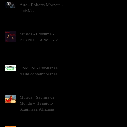
Arte - Roberta Morzetti -
cutisMea
Musica - Costume -
BLANDITIA vol 1- 2
OSMOSI - Risonanze
d'arte contemporanea
Musica - Sabrina di
Monda – il singolo
Scugnizza Africana