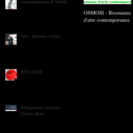
contemporanea di Viterbo
OSMOSI - Risonanze
d'arte contemporanea
Arte - Roberto Sottile
RED ZONE
Antagonista continuo -
Vinicio Berti