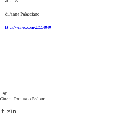
attuale. 
di Anna Palasciano 
https://vimeo.com/23554840
Tag:
Cinema
Tommaso Pedone