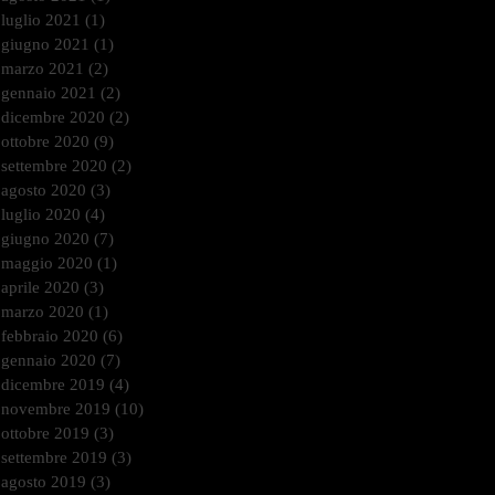
luglio 2021
(1)
1 post
giugno 2021
(1)
1 post
marzo 2021
(2)
2 post
gennaio 2021
(2)
2 post
dicembre 2020
(2)
2 post
ottobre 2020
(9)
9 post
settembre 2020
(2)
2 post
agosto 2020
(3)
3 post
luglio 2020
(4)
4 post
giugno 2020
(7)
7 post
maggio 2020
(1)
1 post
aprile 2020
(3)
3 post
marzo 2020
(1)
1 post
febbraio 2020
(6)
6 post
gennaio 2020
(7)
7 post
dicembre 2019
(4)
4 post
novembre 2019
(10)
10 post
ottobre 2019
(3)
3 post
settembre 2019
(3)
3 post
agosto 2019
(3)
3 post