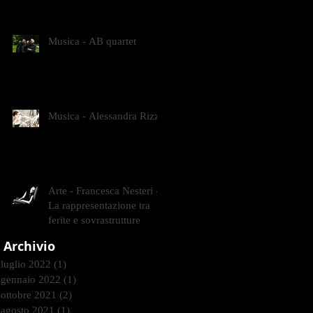
CONTEMPORANEI CHE
ANIMANO IL MUSEO D
Musica - AB quartet
Musica - Alessandra Rizzo
Arte - Francesca Nesteri -
La rappresentazione tra
ferite e sovrastrutture
Archivio
luglio 2022
(1)
1 post
gennaio 2022
(1)
1 post
ottobre 2021
(2)
2 post
agosto 2021
(1)
1 post