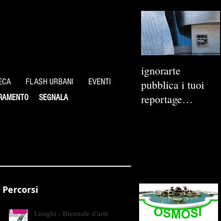
ignorarte
ECA
FLASH URBANI
EVENTI
pubblica i tuoi
reportage
RAMENTO
SEGNALA
fotografici
Percorsi
Luoghi - Biennale d'arte