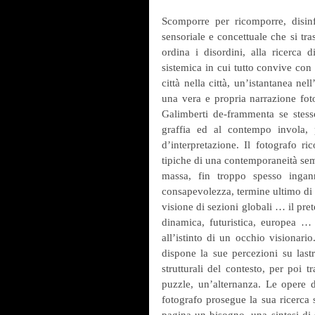
Scomporre per ricomporre, disinfe
sensoriale e concettuale che si tra
ordina i disordini, alla ricerca d
sistemica in cui tutto convive con 
città nella città, un’istantanea nel
una vera e propria narrazione fot
Galimberti de-frammenta se stesso
graffia ed al contempo invola, 
d’interpretazione. Il fotografo ri
tipiche di una contemporaneità semp
massa, fin troppo spesso ingann
consapevolezza, termine ultimo di u
visione di sezioni globali … il pret
dinamica, futuristica, europea … 
all’istinto di un occhio visionario
dispone la sue percezioni su lastr
strutturali del contesto, per poi 
puzzle, un’alternanza. Le opere d
fotografo prosegue la sua ricerca 
pagina un bisogno, una sintesi di s