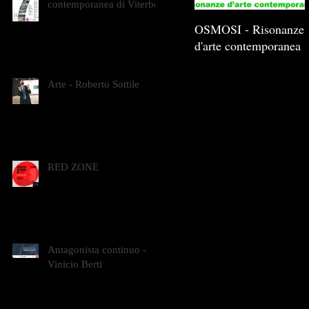
contemporanea di Viterbo
OSMOSI - Risonanze
d'arte contemporanea
Arte - Roberto Sottile
RED ZONE
Antagonista continuo -
Vinicio Berti