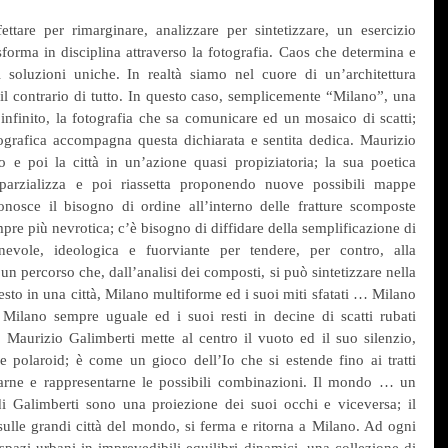
ttare per rimarginare, analizzare per sintetizzare, un esercizio 
sforma in disciplina attraverso la fotografia. Caos che determina e 
i soluzioni uniche. In realtà siamo nel cuore di un’architettura 
il contrario di tutto. In questo caso, semplicemente “Milano”, una 
l’infinito, la fotografia che sa comunicare ed un mosaico di scatti; 
ografica accompagna questa dichiarata e sentita dedica. Maurizio 
 e poi la città in un’azione quasi propiziatoria; la sua poetica 
parzializza e poi riassetta proponendo nuove possibili mappe 
conosce il bisogno di ordine all’interno delle fratture scomposte 
re più nevrotica; c’è bisogno di diffidare della semplificazione di 
evole, ideologica e fuorviante per tendere, per contro, alla 
n percorso che, dall’analisi dei composti, si può sintetizzare nella 
esto in una città, Milano multiforme ed i suoi miti sfatati … Milano 
Milano sempre uguale ed i suoi resti in decine di scatti rubati 
. Maurizio Galimberti mette al centro il vuoto ed il suo silenzio, 
e polaroid; è come un gioco dell’Io che si estende fino ai tratti 
trarne e rappresentarne le possibili combinazioni. Il mondo … un 
i Galimberti sono una proiezione dei suoi occhi e viceversa; il 
sulle grandi città del mondo, si ferma e ritorna a Milano. Ad ogni 
pazi urbani in imprevedibili equilibri dinamici, una collezione di 