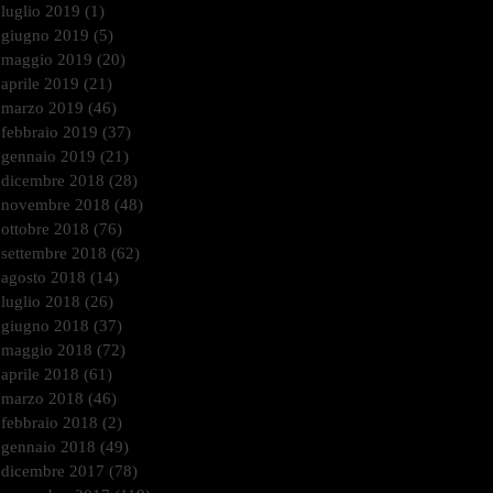
luglio 2019
(1)
1 post
giugno 2019
(5)
5 post
maggio 2019
(20)
20 post
aprile 2019
(21)
21 post
marzo 2019
(46)
46 post
febbraio 2019
(37)
37 post
gennaio 2019
(21)
21 post
dicembre 2018
(28)
28 post
novembre 2018
(48)
48 post
ottobre 2018
(76)
76 post
settembre 2018
(62)
62 post
agosto 2018
(14)
14 post
luglio 2018
(26)
26 post
giugno 2018
(37)
37 post
maggio 2018
(72)
72 post
aprile 2018
(61)
61 post
marzo 2018
(46)
46 post
febbraio 2018
(2)
2 post
gennaio 2018
(49)
49 post
dicembre 2017
(78)
78 post