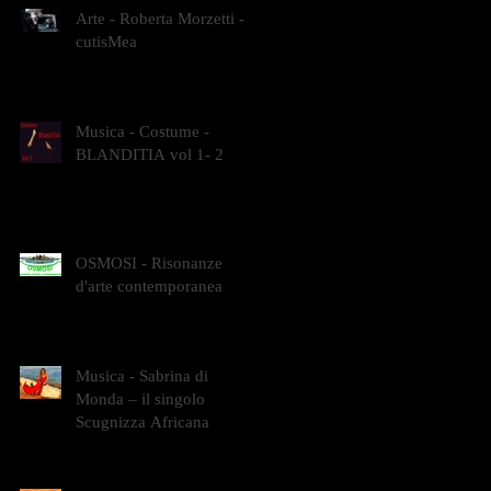
Arte - Roberta Morzetti -
cutisMea
Musica - Costume -
BLANDITIA vol 1- 2
OSMOSI - Risonanze
d'arte contemporanea
Musica - Sabrina di
Monda – il singolo
Scugnizza Africana