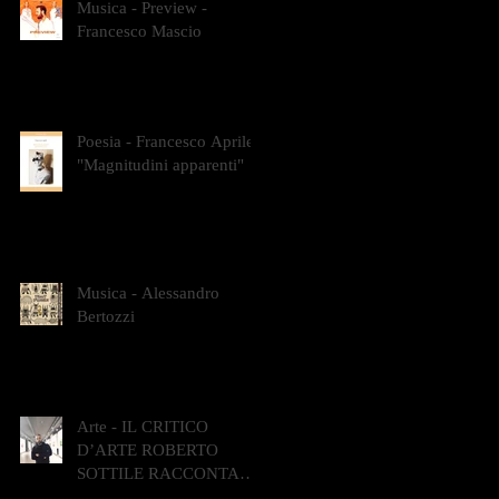
Musica - Preview -
Francesco Mascio
Poesia - Francesco Aprile -
"Magnitudini apparenti"
Musica - Alessandro
Bertozzi
Arte - IL CRITICO
D’ARTE ROBERTO
SOTTILE RACCONTA
GLI INTRECCI