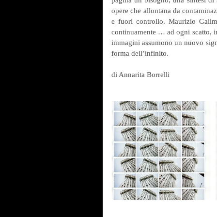
opere che allontana da contaminazi
e fuori controllo. Maurizio Gali
continuamente … ad ogni scatto, in 
immagini assumono un nuovo signifi
forma dell’infinito. 
di Annarita Borrelli 