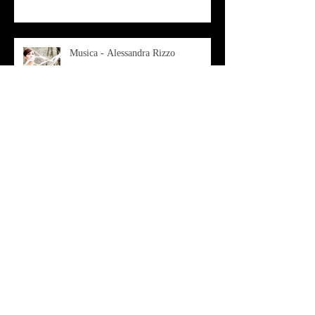
Musica - Alessandra Rizzo
Arte - Francesca Nesteri - La
rappresentazione tra ferite e
sovrastrutture
Archivio
luglio 2022
(1)
1 post
gennaio 2022
(1)
1 post
ottobre 2021
(2)
2 post
agosto 2021
(1)
1 post
luglio 2021
(1)
1 post
giugno 2021
(1)
1 post