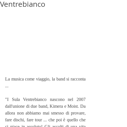
Ventrebianco
La musica come viaggio, la band si racconta 
...
"I Sula Ventrebianco nascono nel 2007 
dall'unione di due band, Kimera e Moist. Da 
allora non abbiamo mai smesso di provare, 
fare dischi, fare tour ... che poi è quello che 
ci piace in assoluto! Gli ascolti di una vita 